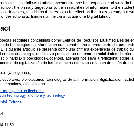
nologies. The following article appears like one first experience of work that a
chool, the primary target was to train in abilities of information to the stude
arians-teachers, in addition it takes to us to reflect on the tasks to carry out wi
 of the scholastic libraries or the construction of a Digital Library.
ract
liotecas escolares concebidas como Centros de Recursos Multimediales se e
uso de tecnologías de información que permiten transformar parte de sus fo
l. El siguiente artículo se presenta como una primera experiencia de trabajo qu
en nuestro colegio, el objetivo principal fue entrenar en habilidades de info
isciplinario Bibliotecólogos-Docentes, además nos lleva a reflexionar sobre la
ocesos de digitalización de las bibliotecas escolares o la construcción de una 
ticle (Unpaginated)
 escolares, bibliotecarios, tecnologías de la información, digitalización, scholas
n technology, digitalization
es as physical collections.
tion technology and library technology
mité Editorial
04
14 11:59