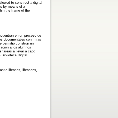
llowed to construct a digital
nts by means of a
thin the frame of the
ncuentran en un proceso de
ndos documentales con miras
e permitió construir un
rmación a los alumnos
s tareas a llevar a cabo
Biblioteca Digital.
tic libraries, librarians,