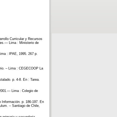
rrollo Curricular y Recursos
es.— Lima : Ministerio de
ima : IPAE, 1995. 267 p.
linario. – Lima : CEGECOOP La
alado. p. 4-8. En : Tarea.
2001.— Lima : Colegio de
n Información. p. 186-197. En
ulum. -- Santiago de Chile,
n primaria y secundaria. --