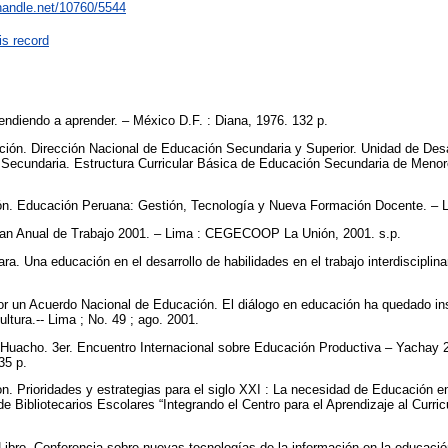
.handle.net/10760/5544
is record
ndiendo a aprender. – México D.F. : Diana, 1976. 132 p.
ción. Dirección Nacional de Educación Secundaria y Superior. Unidad de Desa
Secundaria. Estructura Curricular Básica de Educación Secundaria de Menor
ón. Educación Peruana: Gestión, Tecnología y Nueva Formación Docente. – L
 Anual de Trabajo 2001. – Lima : CEGECOOP La Unión, 2001. s.p.
ara. Una educación en el desarrollo de habilidades en el trabajo interdiscip
or un Acuerdo Nacional de Educación. El diálogo en educación ha quedado inst
ltura.-- Lima ; No. 49 ; ago. 2001.
 Huacho. 3er. Encuentro Internacional sobre Educación Productiva – Yachay 
35 p.
on. Prioridades y estrategias para el siglo XXI : La necesidad de Educación e
de Bibliotecarios Escolares “Integrando el Centro para el Aprendizaje al Curric
 Libro. Conferencia sobre nuevas tecnologías de la información en la educació