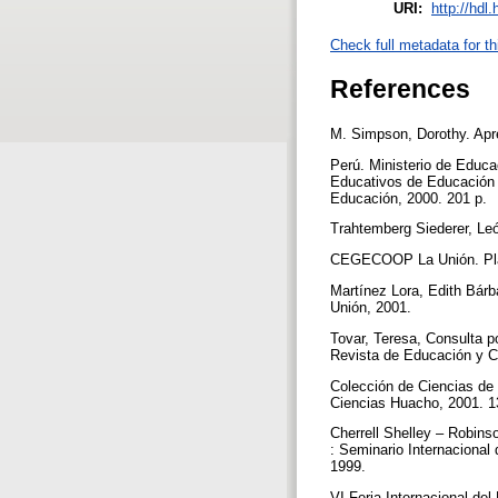
URI:
http://hdl
Check full metadata for th
References
M. Simpson, Dorothy. Apre
Perú. Ministerio de Educa
Educativos de Educación 
Educación, 2000. 201 p.
Trahtemberg Siederer, Le
CEGECOOP La Unión. Plan
Martínez Lora, Edith Bárb
Unión, 2001.
Tovar, Teresa, Consulta p
Revista de Educación y Cu
Colección de Ciencias de
Ciencias Huacho, 2001. 1
Cherrell Shelley – Robins
: Seminario Internacional 
1999.
VI Feria Internacional del