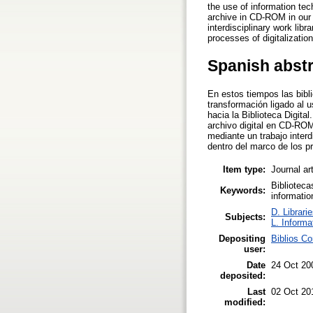
the use of information tech
archive in CD-ROM in our s
interdisciplinary work libr
processes of digitalization
Spanish abst
En estos tiempos las bib
transformación ligado al 
hacia la Biblioteca Digita
archivo digital en CD-ROM 
mediante un trabajo interd
dentro del marco de los pr
Item type:
Journal ar
Bibliotecas
Keywords:
informatio
D. Librari
Subjects:
L. Informa
Depositing
Biblios Co
user:
Date
24 Oct 20
deposited:
Last
02 Oct 20
modified: