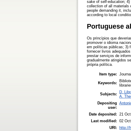
sake of self-education; 4)
collection of all material
people demanding it, inclu
according to local conditi
Portuguese a
Os princípios que deveria
promover o idioma nacional
em políticas públicas; 3) 
fornecer livros adequados 
prestar serviços de infor
gradualmente atingidos se
própria política.
Item type:
Journal
Bibliot
Keywords:
librarie
D. Libr
Subjects:
A. Theo
Depositing
Antoni
user:
Date deposited:
21 Oct
Last modified:
02 Oct
URI:
http:/