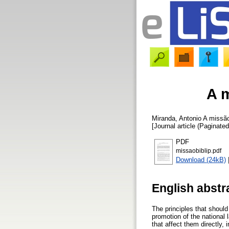
A m
Miranda, Antonio
A missão 
[Journal article (Paginated
PDF
missaobiblip.pdf
Download (24kB)
English abstr
The principles that should 
promotion of the national
that affect them directly, 