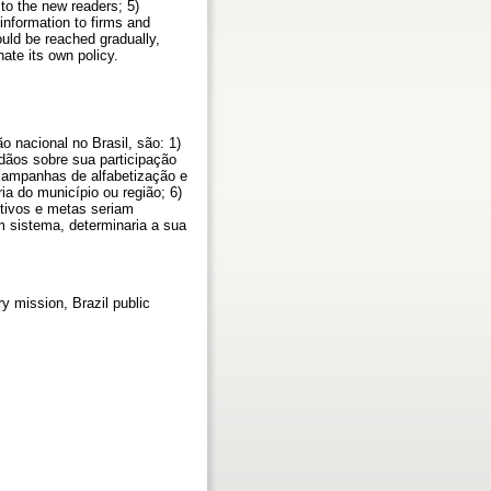
 to the new readers; 5)
 information to firms and
ould be reached gradually,
ate its own policy.
 nacional no Brasil, são: 1)
dadãos sobre sua participação
r campanhas de alfabetização e
ria do município ou região; 6)
etivos e metas seriam
m sistema, determinaria a sua
ry mission, Brazil public