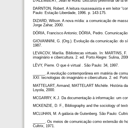
D’ALEMBERT, Jean lê Rond. Discurso preliminar de la en
DARNTON, Robert. A leitura rousseauista e em leitor “co
Paulo: Estação Liberdade, 1996. p. 143-175.
DIZARD, Wilson. A nova mídia: a comunicação de massa 
Jorge Zahar, 2000.
DÓRIA, Francisco Antonio; DÓRIA, Pedro. Comunicação: 
GIOVANNINI, G. (Org.). Evolução da comunicação: do síle
1987.
LEVACOV, Marília. Bibliotecas virtuais. In: MARTINS, F.
imaginário e cibercultura. 2. ed. Porto Alegre: Sulina, 20
LÈVY, Pierre. O que é virtual . São Paulo: 34, 1997.
______. A revolução contemporânea em matéria de comun
XXI: tecnologias do imaginário e cibercultura. 2. ed. Port
MATTELART, Armand; MATTELART Michèle. História das 
Loyola, 2000.
MCGARRY, K.J. Da documentação à informação: um cont
MCKENZIE, D. F., Bibliography and the sociology of texts
MCLUHAN, M. A galáxia de Gutenberg. São Paulo: Cultri
______. Os meios de comunicação como extensão do hom
Cultrix, 1971.