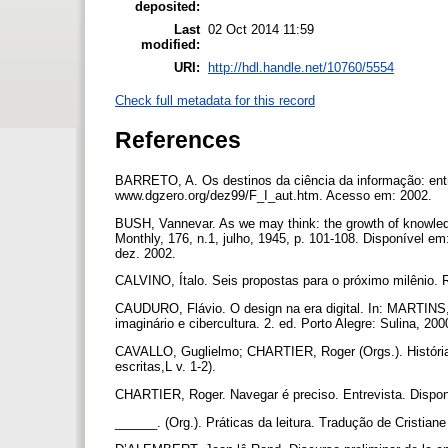
deposited:
Last
02 Oct 2014 11:59
modified:
URI:
http://hdl.handle.net/10760/5554
Check full metadata for this record
References
BARRETO, A. Os destinos da ciência da informação: entre
www.dgzero.org/dez99/F_I_aut.htm. Acesso em: 2002.
BUSH, Vannevar. As we may think: the growth of knowledg
Monthly, 176, n.1, julho, 1945, p. 101-108. Disponível 
dez. 2002.
CALVINO, Ítalo. Seis propostas para o próximo milênio. 
CAUDURO, Flávio. O design na era digital. In: MARTINS, 
imaginário e cibercultura. 2. ed. Porto Alegre: Sulina, 20
CAVALLO, Guglielmo; CHARTIER, Roger (Orgs.). História d
escritas,L v. 1-2).
CHARTIER, Roger. Navegar é preciso. Entrevista. Dispo
______. (Org.). Práticas da leitura. Tradução de Cristi