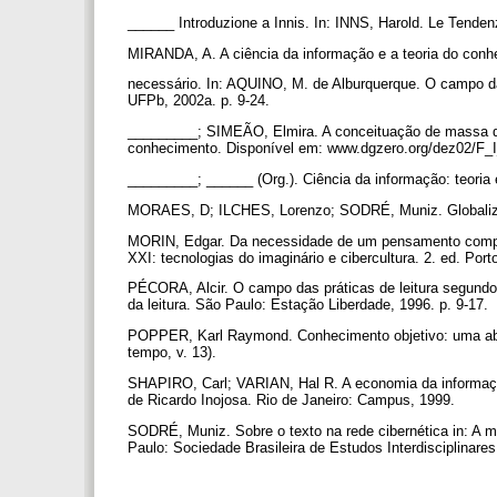
______ Introduzione a Innis. In: INNS, Harold. Le Tenden
MIRANDA, A. A ciência da informação e a teoria do conh
necessário. In: AQUINO, M. de Alburquerque. O campo da
UFPb, 2002a. p. 9-24.
_________; SIMEÃO, Elmira. A conceituação de massa docu
conhecimento. Disponível em: www.dgzero.org/dez02/F_
_________; ______ (Org.). Ciência da informação: teori
MORAES, D; ILCHES, Lorenzo; SODRÉ, Muniz. Globaliza
MORIN, Edgar. Da necessidade de um pensamento comple
XXI: tecnologias do imaginário e cibercultura. 2. ed. Port
PÉCORA, Alcir. O campo das práticas de leitura segundo C
da leitura. São Paulo: Estação Liberdade, 1996. p. 9-17.
POPPER, Karl Raymond. Conhecimento objetivo: uma abord
tempo, v. 13).
SHAPIRO, Carl; VARIAN, Hal R. A economia da informaçã
de Ricardo Inojosa. Rio de Janeiro: Campus, 1999.
SODRÉ, Muniz. Sobre o texto na rede cibernética in: A mí
Paulo: Sociedade Brasileira de Estudos Interdisciplinar