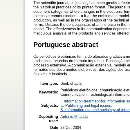
The scientific journal, or 'journal', has been greatly affec
the historical practices of its printed format. The journal 
document categories where changes in the electronic forma
extensive communication -- a.k.a. the emblematic model
production, as well as in the organization of the technical
forms. Discuss the consequences of an increase in the num
period. The effectiveness in its communication depends on 
meticulous analysis of the products and services offered 
Portuguese abstract
Os periódicos eletrônicos têm sido alterados gradativame
tradicionais oriundas do formato impresso. Publicação p
processo extensivo. A comunicação extensiva, modelo e
formatos dos documentos eletrônicos, das ações dos us
flexíveis e instáveis.
Item type:
Book chapter
Periódicos eletrônicos, comunicação elet
Keywords:
Communication; Technological informatio
I. Information treatment for information s
Subjects:
E. Publishing and legal issues.
B. Information use and sociology of infor
Depositing
Antonio Miranda
user:
Date
22 Oct 2004