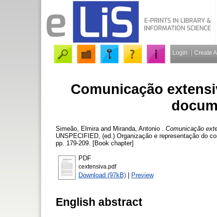
Login
Create 
Comunicação extensiv
docum
Simeão, Elmira
and
Miranda, Antonio
.
Comunicação exte
UNSPECIFIED, (ed.) Organização e representação do con
pp. 179-209. [Book chapter]
PDF
cextensiva.pdf
Download (97kB)
|
Preview
English abstract