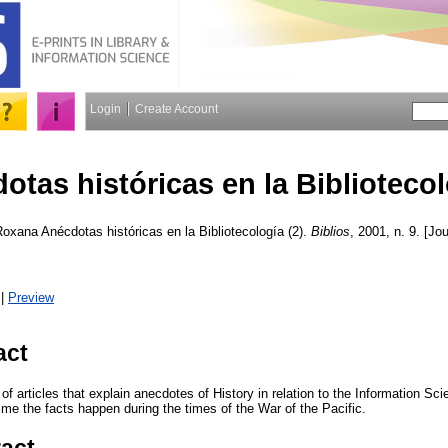
Login
Create Account
otas históricas en la Bibliotecol
Roxana
Anécdotas históricas en la Bibliotecología (2).
Biblios
, 2001, n. 9. [Jo
|
Preview
act
 of articles that explain anecdotes of History in relation to the Information Sc
time the facts happen during the times of the War of the Pacific.
ract