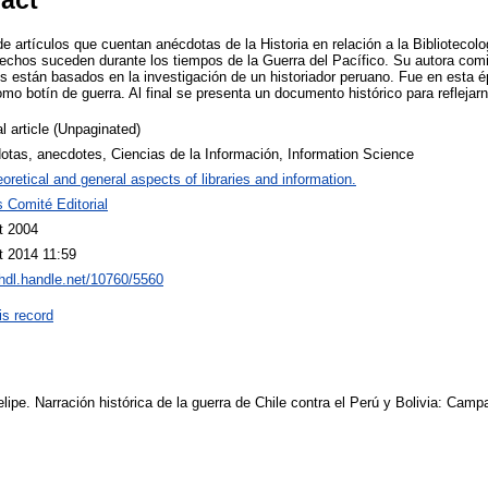
e artículos que cuentan anécdotas de la Historia en relación a la Bibliotecolo
chos suceden durante los tiempos de la Guerra del Pacífico. Su autora comi
s están basados en la investigación de un historiador peruano. Fue en esta é
omo botín de guerra. Al final se presenta un documento histórico para refleja
l article (Unpaginated)
otas, anecdotes, Ciencias de la Información, Information Science
oretical and general aspects of libraries and information.
s Comité Editorial
t 2004
t 2014 11:59
/hdl.handle.net/10760/5560
is record
e. Narración histórica de la guerra de Chile contra el Perú y Bolivia: Campa