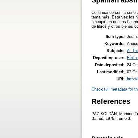
Continuando con la serie d
tema más. Esta vez los he
hincapié en que los hecho
de libros y otros bienes c
Item type:
Journa
Keywords:
Anécd
Subjects:
A. The
Depositing user:
Biblio
Date deposited:
24 Oc
Last modified:
02 Oc
URI:
http:/
Check full metadata for th
References
PAZ SOLDÁN, Mariano Felip
Batres, 1979. Tomo 3.