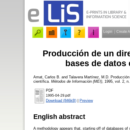
Login
Create 
Producción de un dire
bases de datos d
Amat, Carlos B.
and
Talavera Martínez, M.D.
Producción d
científica.
Métodos de Información (MEI)
, 1995, vol. 2, n
PDF
1995-04-29.pdf
Download (846kB)
|
Preview
English abstract
A methodology appears that, starting off of databases of s