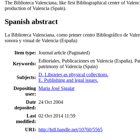
The Biblioteca Valenciana, like first Bibliographical center of Valenc
production of Valencia (Spain).
Spanish abstract
La Biblioteca Valenciana, como primer centro Bibliográfico de Valenc
sonora y visual de Valencia (España)
Item type:
Journal article (Paginated)
Editoriales, Publicaciones en Valencia (España), Pat
Keywords:
patrimony of Valencia (Spain)
D. Libraries as physical collections.
Subjects:
E. Publishing and legal issues.
Depositing
Maria José Sigalat
user:
Date
24 Oct 2004
deposited:
Last
02 Oct 2014 11:59
modified:
URI:
http://hdl.handle.net/10760/5565