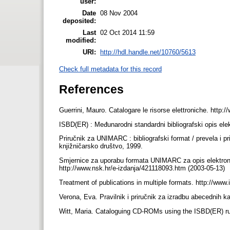
user:
Date
08 Nov 2004
deposited:
Last
02 Oct 2014 11:59
modified:
URI:
http://hdl.handle.net/10760/5613
Check full metadata for this record
References
Guerrini, Mauro. Catalogare le risorse elettroniche. http:
ISBD(ER) : Međunarodni standardni bibliografski opis ele
Priručnik za UNIMARC : bibliografski format / prevela i pri
knjižničarsko društvo, 1999.
Smjernice za uporabu formata UNIMARC za opis elektroničke
http://www.nsk.hr/e-izdanja/421118093.htm (2003-05-13)
Treatment of publications in multiple formats. http://www
Verona, Eva. Pravilnik i priručnik za izradbu abecednih k
Witt, Maria. Cataloguing CD-ROMs using the ISBD(ER) rule