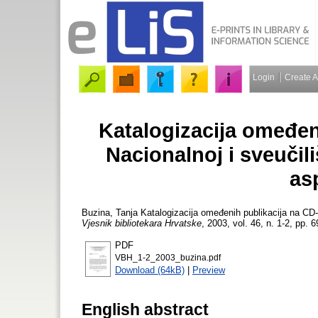
Login
Create 
Katalogizacija omeđe
Nacionalnoj i sveučili
as
Buzina, Tanja
Katalogizacija omeđenih publikacija na CD-R
Vjesnik bibliotekara Hrvatske
, 2003, vol. 46, n. 1-2, pp. 6
PDF
VBH_1-2_2003_buzina.pdf
Download (64kB)
|
Preview
English abstract