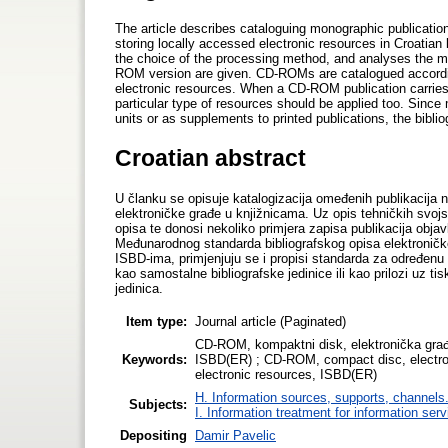
The article describes cataloguing monographic publicatio
storing locally accessed electronic resources in Croatian 
the choice of the processing method, and analyses the me
ROM version are given. CD-ROMs are catalogued according 
electronic resources. When a CD-ROM publication carries 
particular type of resources should be applied too. Sinc
units or as supplements to printed publications, the bibli
Croatian abstract
U članku se opisuje katalogizacija omeđenih publikacija n
elektroničke građe u knjižnicama. Uz opis tehničkih svoj
opisa te donosi nekoliko primjera zapisa publikacija ob
Međunarodnog standarda bibliografskog opisa elektronič
ISBD-ima, primjenjuju se i propisi standarda za određen
kao samostalne bibliografske jedinice ili kao prilozi uz ti
jedinica.
Item type:
Journal article (Paginated)
CD-ROM, kompaktni disk, elektronička građa
Keywords:
ISBD(ER) ; CD-ROM, compact disc, electroni
electronic resources, ISBD(ER)
H. Information sources, supports, channels
Subjects:
I. Information treatment for information ser
Depositing
Damir Pavelic