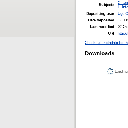
C. Use
Subjects:
L. Inf
Depositing user:
Ugo C
Date deposited:
17 Ju
Last modified:
02 Oc
URI:
http:/
Check full metadata for th
Downloads
Loading.