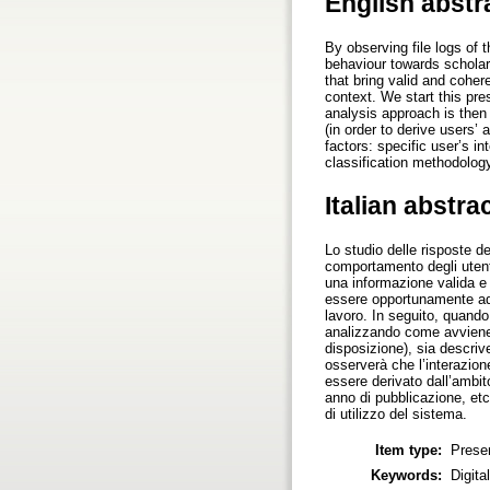
English abstr
By observing file logs of 
behaviour towards scholarl
that bring valid and coher
context. We start this pre
analysis approach is then
(in order to derive users’ 
factors: specific user’s in
classification methodolog
Italian abstra
Lo studio delle risposte 
comportamento degli utenti
una informazione valida e 
essere opportunamente adat
lavoro. In seguito, quando
analizzando come avviene u
disposizione), sia descriv
osserverà che l’interazion
essere derivato dall’ambito
anno di pubblicazione, etc
di utilizzo del sistema.
Item type:
Prese
Keywords:
Digita