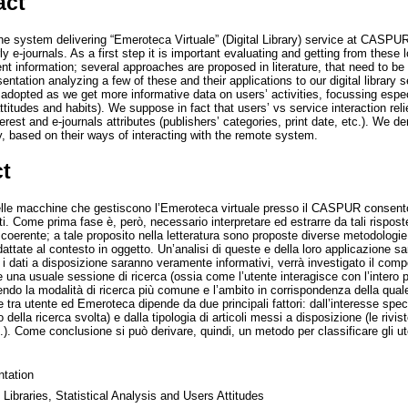
act
the system delivering “Emeroteca Virtuale” (Digital Library) service at CASPUR
y e-journals. As a first step it is important evaluating and getting from thes
ent information; several approaches are proposed in literature, that need to be
sentation analyzing a few of these and their applications to our digital library
 adopted as we get more informative data on users’ activities, focussing espe
attitudes and habits). We suppose in fact that users’ vs service interaction rel
terest and e-journals attributes (publishers’ categories, print date, etc.). We d
y, based on their ways of interacting with the remote system.
ct
delle macchine che gestiscono l’Emeroteca virtuale presso il CASPUR consenton
. Come prima fase è, però, necessario interpretare ed estrarre da tali rispos
coerente; a tale proposito nella letteratura sono proposte diverse metodologie
tate al contesto in oggetto. Un’analisi di queste e della loro applicazione sa
 i dati a disposizione saranno veramente informativi, verrà investigato il comp
na usuale sessione di ricerca (ossia come l’utente interagisce con l’intero pa
endo la modalità di ricerca più comune e l’ambito in corrispondenza della quale
e tra utente ed Emeroteca dipende da due principali fattori: dall’interesse spec
 della ricerca svolta) e dalla tipologia di articoli messi a disposizione (le rivis
.). Come conclusione si può derivare, quindi, un metodo per classificare gli ute
ntation
l Libraries, Statistical Analysis and Users Attitudes