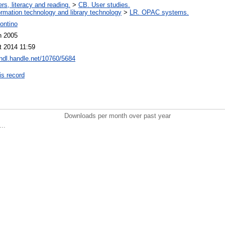
rs, literacy and reading.
>
CB. User studies.
ormation technology and library technology
>
LR. OPAC systems.
ontino
n 2005
t 2014 11:59
/hdl.handle.net/10760/5684
is record
Downloads per month over past year
..