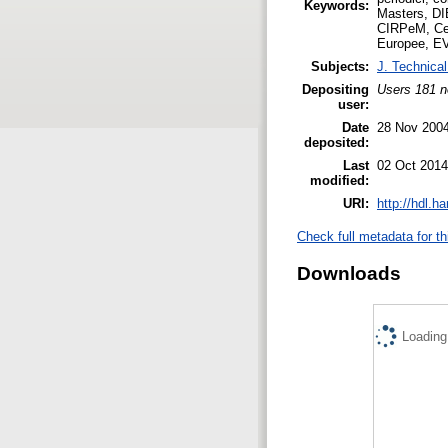
Keywords:
Masters, DIE
CIRPeM, Cent
Europee, EV
Subjects:
J. Technical
Depositing
Users 181 n
user:
Date
28 Nov 200
deposited:
Last
02 Oct 2014
modified:
URI:
http://hdl.h
Check full metadata for th
Downloads
Loading.