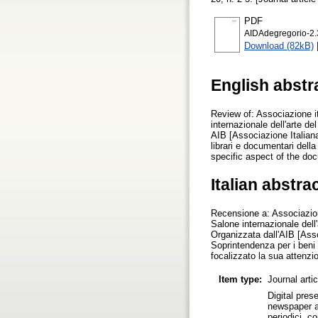
PDF
AIDAdegregorio-2.
Download (82kB)
English abstr
Review of: Associazione i
internazionale dell'arte d
AIB [Associazione Italiana 
librari e documentari dell
specific aspect of the doc
Italian abstra
Recensione a: Associazion
Salone internazionale dell
Organizzata dall'AIB [Assoc
Soprintendenza per i beni
focalizzato la sua attenz
Item type:
Journal arti
Digital prese
newspaper an
periodici, 