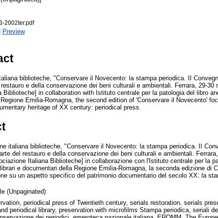
3-2002ter.pdf
|
Preview
act
taliana biblioteche, "Conservare il Novecento: la stampa periodica. II Conveg
el restauro e della conservazione dei beni culturali e ambientali. Ferrara, 29-
Biblioteche] in collaboration with Istituto centrale per la patologia del libro 
a Regione Emilia-Romagna, the second edition of 'Conservare il Novecento' foc
umentary heritage of XX century: periodical press.
ct
e italiana biblioteche, "Conservare il Novecento: la stampa periodica. II Con
'arte del restauro e della conservazione dei beni culturali e ambientali. Ferrar
iazione Italiana Biblioteche] in collaborazione con l'Istituto centrale per la pat
 librari e documentari della Regione Emilia-Romagna, la seconda edizione di 
ione su un aspetto specifico del patrimonio documentario del secolo XX: la st
cle (Unpaginated)
rvation, periodical press of Twentieth century, serials restoration, serials prese
d periodical library, preservation with microfilms Stampa periodica, seriali d
conservazione dei periodici, emeroteca nazionale italiana, EROMM, The Europe