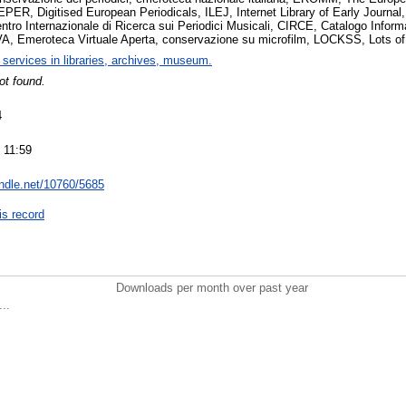
PER, Digitised European Periodicals, ILEJ, Internet Library of Early Journa
ro Internazionale di Ricerca sui Periodici Musicali, CIRCE, Catalogo Informat
A, Emeroteca Virtuale Aperta, conservazione su microfilm, LOCKSS, Lots of
 services in libraries, archives, museum.
ot found.
4
 11:59
andle.net/10760/5685
is record
Downloads per month over past year
..