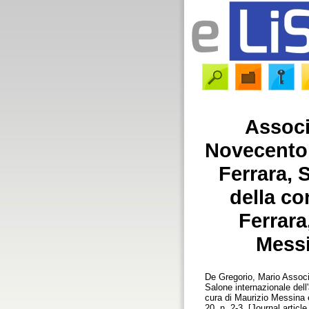
Associ
Novecento:
Ferrara, 
della co
Ferrara
Messi
De Gregorio, Mario
Associa
Salone internazionale dell
cura di Maurizio Messina
20, n. 2-3. [Journal articl