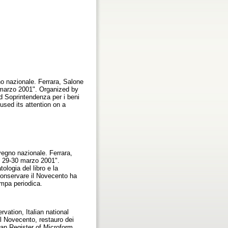
no nazionale. Ferrara, Salone
30 marzo 2001". Organized by
and Soprintendenza per i beni
used its attention on a
vegno nazionale. Ferrara,
a, 29-30 marzo 2001".
ologia del libro e la
Conservare il Novecento ha
ampa periodica.
rvation, Italian national
el Novecento, restauro dei
an Register of Microform