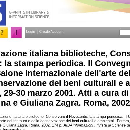
Login
Create Account
azione italiana biblioteche, Cons
 la stampa periodica. II Convegn
Salone internazionale dell'arte de
nservazione dei beni culturali e 
, 29-30 marzo 2001. Atti a cura d
na e Giuliana Zagra. Roma, 2002,
zione italiana biblioteche, Conservare il Novecento: la stampa periodica. II 
'arte del restauro e della conservazione dei beni culturali e ambientali. Ferrar
 e Giuliana Zagra. Roma, 2002, 174 p.
AIDAInformazioni : rivista di Scienze de
e (Unpaginated)]