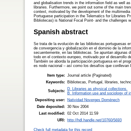
and globalisation trends in the information field as well a
libraries. Furthermore, we point out some of the main tren
context, motivated by the development of the multimedia
Portuguese participation in the Telematics for Libraries
Bibliotecas) is National Focal Point- and the challenges 
Spanish abstract
Se trata de la evolución de las bibliotecas portuguesas 
de convergencia y globalización en el dominio de la info
secuentemente, en las bibliotecas. Se apuntan algunas d
todo en el contexto europeo, motivado por el desarrollo d
También se aborda la participación portuguesa en el progr
es nodo nacional – así como los desafíos que conllevan 
Item type:
Journal article (Paginated)
Keywords:
Bibliotecas, Portugal, libraries, tech
D. Libraries as physical collections.
Subjects:
B. Information use and sociology of i
Depositing user:
Natividad Noverges Doménech
Date deposited:
30 Nov 2004
Last modified:
02 Oct 2014 11:59
URI:
http://hdl.handle.net/10760/5693
Check full metadata for this record