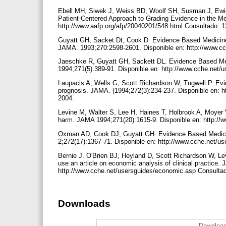
Ebell MH, Siwek J, Weiss BD, Woolf SH, Susman J, E
Patient-Centered Approach to Grading Evidence in the Me
http://www.aafp.org/afp/20040201/548.html Consultado: 
Guyatt GH, Sacket Dt, Cook D. Evidence Based Medicine
JAMA. 1993;270:2598-2601. Disponible en: http://www.cc
Jaeschke R, Guyatt GH, Sackett DL. Evidence Based Medi
1994;271(5):389-91. Disponible en: http://www.cche.net/
Laupacis A, Wells G, Scott Richardson W, Tugwell P. Ev
prognosis. JAMA. (1994;272(3):234-237. Disponible en: h
2004.
Levine M, Walter S, Lee H, Haines T, Holbrook A, Moyer
harm. JAMA 1994;271(20):1615-9. Disponible en: http://
Oxman AD, Cook DJ, Guyatt GH. Evidence Based Medici
2;272(17):1367-71. Disponible en: http://www.cche.net/u
Bernie J. O'Brien BJ, Heyland D, Scott Richardson W, 
use an article on economic analysis of clinical practice
http://www.cche.net/usersguides/economic.asp Consulta
Downloads
Download