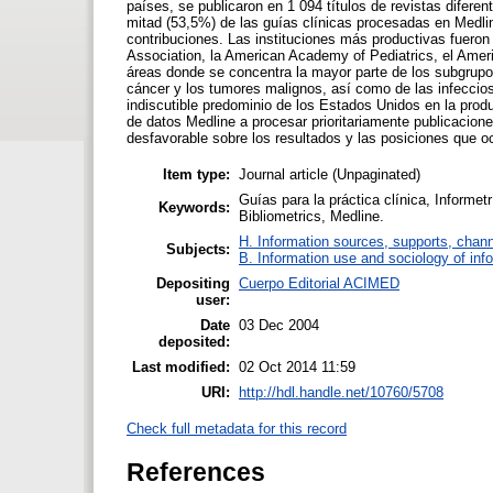
países, se publicaron en 1 094 títulos de revistas difer
mitad (53,5%) de las guías clínicas procesadas en Medli
contribuciones. Las instituciones más productivas fueron
Association, la American Academy of Pediatrics, el Ameri
áreas donde se concentra la mayor parte de los subgrupo
cáncer y los tumores malignos, así como de las infecc
indiscutible predominio de los Estados Unidos en la produ
de datos Medline a procesar prioritariamente publicacion
desfavorable sobre los resultados y las posiciones que o
Item type:
Journal article (Unpaginated)
Guías para la práctica clínica, Informetr
Keywords:
Bibliometrics, Medline.
H. Information sources, supports, chann
Subjects:
B. Information use and sociology of inf
Depositing
Cuerpo Editorial ACIMED
user:
Date
03 Dec 2004
deposited:
Last modified:
02 Oct 2014 11:59
URI:
http://hdl.handle.net/10760/5708
Check full metadata for this record
References