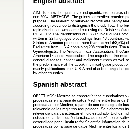
English abstract
AIM: To show the qualitative and quantitative features of
and 2004. METHODS: The guides for medical practice proc
purpose. The relevant of retrieved records was handy rev
according relevance to distinguish the study flow. The f
topic distribution was carried out using the Refvitz softwar
RESULTS: The identification of 6 350 clinical guides pr
written in 22 languages proceedings from 43 countries, we
States of America produced more than the half (53,5%) of
Pediatrics from U.S.A containing 208 contributions. The m
Gynecologists, The American Heart Association, The Ame
American Diabetes Association. The majority of the most 
general diseases, cancer and malignant tumors as well 
the predominance of the U.S.A in clinical guide productio
mainly publications from U.S.A and also from english spe
by other countries.
Spanish abstract
OBJETIVOS: Mostrar las características cuantitativas y cua
procesadas en la base de datos Medline entre los años 1
procesadas por Medline, a partir de una estrategia de b
relevancia de los registros recuperados. Se elaboraron í
relevancia para caracterizar el flujo estudiado. Dichos ín
estudio de la distribución temática se realizó con el sof
desarrollada por el Institute for Scientific Information 
procesadas por la base de datos Medline entre los años 