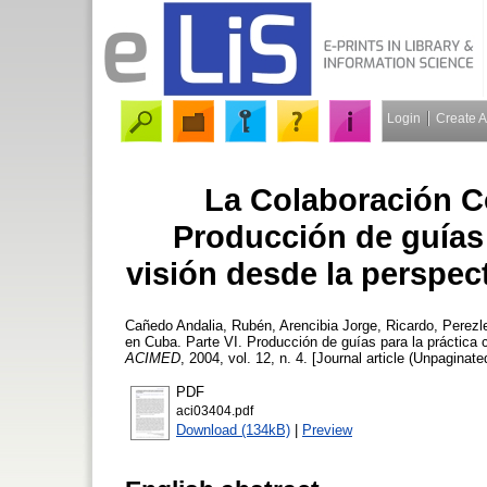
Login
Create 
La Colaboración C
Producción de guías p
visión desde la perspec
Cañedo Andalia, Rubén
,
Arencibia Jorge, Ricardo
,
Perezl
en Cuba. Parte VI. Producción de guías para la práctica c
ACIMED
, 2004, vol. 12, n. 4. [Journal article (Unpaginate
PDF
aci03404.pdf
Download (134kB)
|
Preview