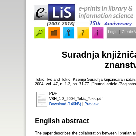
Login
Create 
Suradnja knjižnič
znanst
Tokić, Ivo
and
Tokić, Ksenija
Suradnja knjižničara i izda
2004, vol. 47, n. 1-2, pp. 71-77. [Journal article (Paginate
PDF
VBH_1-2_2004_Tokic_Tokic.pdf
Download (146kB)
|
Preview
English abstract
The paper describes the collaboration between librarian and