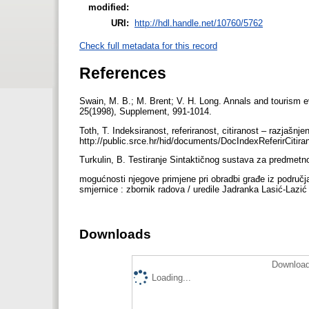
modified:
URI:
http://hdl.handle.net/10760/5762
Check full metadata for this record
References
Swain, M. B.; M. Brent; V. H. Long. Annals and tourism ev
25(1998), Supplement, 991-1014.
Toth, T. Indeksiranost, referiranost, citiranost – razjašnj
http://public.srce.hr/hid/documents/DocIndexReferirCitir
Turkulin, B. Testiranje Sintaktičnog sustava za predmet
mogućnosti njegove primjene pri obradbi građe iz područja 
smjernice : zbornik radova / uredile Jadranka Lasić-Lazić
Downloads
Download
Loading...