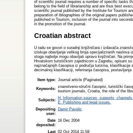
of scientific journal requires a number of specific tasks 
belong to the field of librarianship and are thus best exe
scientific journal published by the Institute for Tourism 
preparation of ibliographies of the original papers publis
published in Tourism, inclusion of the journal into seconda
in the promotion of the journal.
Croatian abstract
U radu se govori o suradnji knjižničara i izdavača znans
iziskuje obavljanje velikog broja specijaliziranih naslova i
stoga najbolje mogu obavljati upravo knjižničari. Na primj
Hrvatskom turističkom zajednicom u Zagrebu, opisani su ta
najznačajnijih časopisa iz područja turizma, klasifikaci
decimalnoj klasifikaciji, referiranja časopisa, postavljanj
Item type:
Journal article (Paginated)
znanstveno-stručni časopisi, turistički časop
Keywords:
tourism journals, Croatia, the role of the libr
H. Information sources, supports, channels
Subjects:
E. Publishing and legal issues.
Depositing
Damir Pavelic
user:
Date
16 Dec 2004
deposited:
Last
02 Oct 2014 11:59