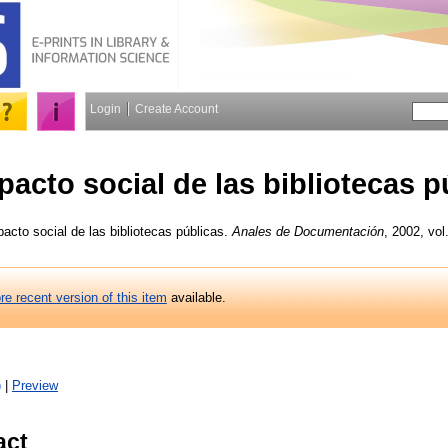
Login
Create Account
pacto social de las bibliotecas p
acto social de las bibliotecas públicas.
Anales de Documentación
, 2002, vol
re recent version of this item
available.
)
|
Preview
act