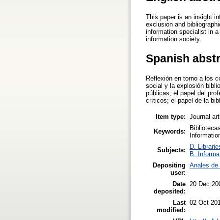
This paper is an insight i
exclusion and bibliographi
information specialist in a
information society.
Spanish abst
Reflexión en torno a los 
social y la explosión bibl
públicas; el papel del pro
críticos; el papel de la bi
Item type:
Journal art
Biblioteca
Keywords:
Informatio
D. Librarie
Subjects:
B. Informa
Depositing
Anales de
user:
Date
20 Dec 20
deposited:
Last
02 Oct 20
modified: