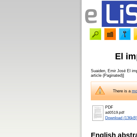
El im
Suaiden, Emir José
El imp
article (Paginated)]
There is a
mo
PDF
ad0519.pdf
Download (136kB
English abstr