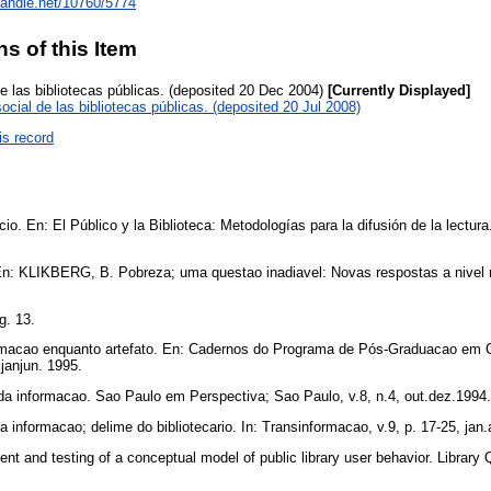
.handle.net/10760/5774
ns of this Item
e las bibliotecas públicas. (deposited 20 Dec 2004)
[Currently Displayed]
ocial de las bibliotecas públicas. (deposited 20 Jul 2008)
is record
. En: El Público y la Biblioteca: Metodologías para la difusión de la lectur
: KLIKBERG, B. Pobreza; uma questao inadiavel: Novas respostas a nivel m
g. 13.
acao enquanto artefato. En: Cadernos do Programa de Pós-Graduacao em Ci
, janjun. 1995.
 informacao. Sao Paulo em Perspectiva; Sao Paulo, v.8, n.4, out.dez.1994
nformacao; delime do bibliotecario. In: Transinformacao, v.9, p. 17-25, jan.
 and testing of a conceptual model of public library user behavior. Library Q