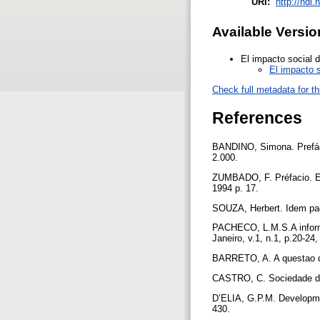
URI:
http://hdl
Available Versio
El impacto social d
El impacto s
Check full metadata for th
References
BANDINO, Simona. Prefácio
2.000.
ZUMBADO, F. Préfacio. En
1994 p. 17.
SOUZA, Herbert. Idem pa
PACHECO, L.M.S.A inform
Janeiro, v.1, n.1, p.20-24
BARRETO, A. A questao da
CASTRO, C. Sociedade da i
D’ELIA, G.P.M. Development
430.