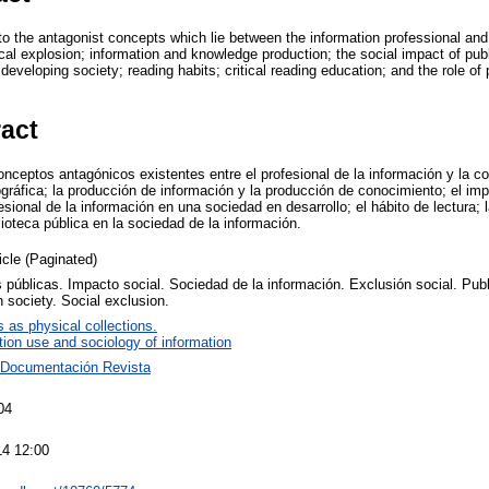
nto the antagonist concepts which lie between the information professional an
cal explosion; information and knowledge production; the social impact of public
 developing society; reading habits; critical reading education; and the role of p
ract
conceptos antagónicos existentes entre el profesional de la información y la 
iográfica; la producción de información y la producción de conocimiento; el imp
fesional de la información en una sociedad en desarrollo; el hábito de lectura; 
blioteca pública en la sociedad de la información.
icle (Paginated)
s públicas. Impacto social. Sociedad de la información. Exclusión social. Publi
n society. Social exclusion.
s as physical collections.
tion use and sociology of information
 Documentación Revista
04
14 12:00