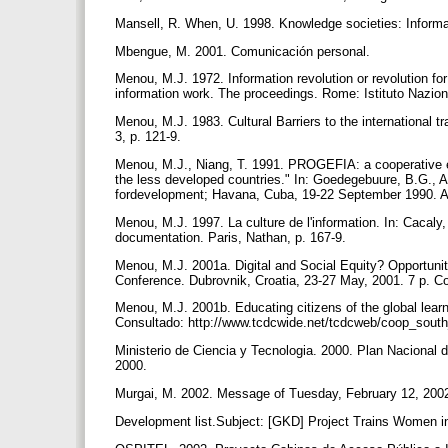
Mansell, R. When, U. 1998. Knowledge societies: Informa
Mbengue, M. 2001. Comunicación personal.
Menou, M.J. 1972. Information revolution or revolution for 
information work. The proceedings. Rome: Istituto Nazion
Menou, M.J. 1983. Cultural Barriers to the international 
3, p. 121-9.
Menou, M.J., Niang, T. 1991. PROGEFIA: a cooperative effo
the less developed countries." In: Goedegebuure, B.G., Ar
fordevelopment; Havana, Cuba, 19-22 September 1990. Am
Menou, M.J. 1997. La culture de l'information. In: Cacaly, 
documentation. Paris, Nathan, p. 167-9.
Menou, M.J. 2001a. Digital and Social Equity? Opportun
Conference. Dubrovnik, Croatia, 23-27 May, 2001. 7 p. C
Menou, M.J. 2001b. Educating citizens of the global lear
Consultado: http://www.tcdcwide.net/tcdcweb/coop_south
Ministerio de Ciencia y Tecnologia. 2000. Plan Nacional
2000.
Murgai, M. 2002. Message of Tuesday, February 12, 200
Development list.Subject: [GKD] Project Trains Women in