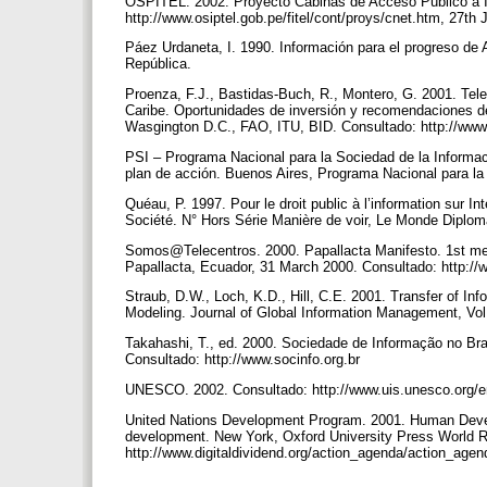
OSPITEL. 2002. Proyecto Cabinas de Acceso Público a Int
http://www.osiptel.gob.pe/fitel/cont/proys/cnet.htm, 27th
Páez Urdaneta, I. 1990. Información para el progreso de
República.
Proenza, F.J., Bastidas-Buch, R., Montero, G. 2001. Tele
Caribe. Oportunidades de inversión y recomendaciones de
Wasgington D.C., FAO, ITU, BID. Consultado: http://www.i
PSI – Programa Nacional para la Sociedad de la Informaci
plan de acción. Buenos Aires, Programa Nacional para la
Quéau, P. 1997. Pour le droit public à l’information sur In
Société. N° Hors Série Manière de voir, Le Monde Diplom
Somos@Telecentros. 2000. Papallacta Manifesto. 1st mee
Papallacta, Ecuador, 31 March 2000. Consultado: http://
Straub, D.W., Loch, K.D., Hill, C.E. 2001. Transfer of Inf
Modeling. Journal of Global Information Management, Vol.
Takahashi, T., ed. 2000. Sociedade de Informação no Brasi
Consultado: http://www.socinfo.org.br
UNESCO. 2002. Consultado: http://www.uis.unesco.org/e
United Nations Development Program. 2001. Human Deve
development. New York, Oxford University Press World Re
http://www.digitaldividend.org/action_agenda/action_age