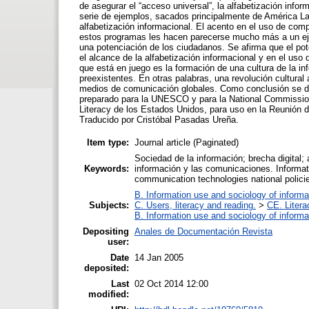
de asegurar el “acceso universal”, la alfabetización inf
serie de ejemplos, sacados principalmente de América Lati
alfabetización informacional. El acento en el uso de co
estos programas les hacen parecerse mucho más a un ejer
una potenciación de los ciudadanos. Se afirma que el pote
el alcance de la alfabetización informacional y en el u
que está en juego es la formación de una cultura de la in
preexistentes. En otras palabras, una revolución cultural
medios de comunicación globales. Como conclusión se de
preparado para la UNESCO y para la National Commission 
Literacy de los Estados Unidos, para uso en la Reunión 
Traducido por Cristóbal Pasadas Ureña.
Item type:
Journal article (Paginated)
Sociedad de la información; brecha digital; 
Keywords:
información y las comunicaciones. Informatio
communication technologies national polici
B. Information use and sociology of informa
Subjects:
C. Users, literacy and reading.
>
CE. Litera
B. Information use and sociology of informa
Depositing
Anales de Documentación Revista
user:
Date
14 Jan 2005
deposited:
Last
02 Oct 2014 12:00
modified: