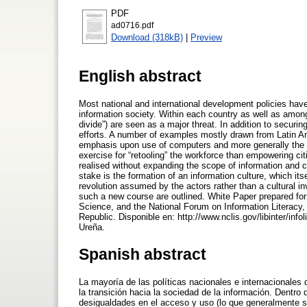
PDF
ad0716.pdf
Download (318kB)
|
Preview
English abstract
Most national and international development policies hav
information society. Within each country as well as among 
divide”) are seen as a major threat. In addition to securi
efforts. A number of examples mostly drawn from Latin Ame
emphasis upon use of computers and more generally the 
exercise for “retooling” the workforce than empowering cit
realised without expanding the scope of information and c
stake is the formation of an information culture, which itse
revolution assumed by the actors rather than a cultural i
such a new course are outlined. White Paper prepared f
Science, and the National Forum on Information Literacy,
Republic. Disponible en: http://www.nclis.gov/libinter/in
Ureña.
Spanish abstract
La mayoría de las políticas nacionales e internacionales
la transición hacia la sociedad de la información. Dentro 
desigualdades en el acceso y uso (lo que generalmente