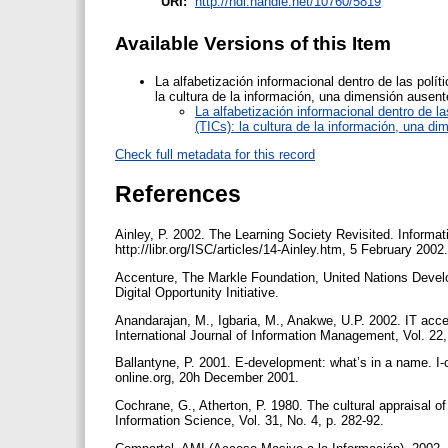
URI:
http://hdl.handle.net/10760/5819
Available Versions of this Item
La alfabetización informacional dentro de las polí
la cultura de la información, una dimensión ausent
La alfabetización informacional dentro de l
(TICs): la cultura de la información, una d
Check full metadata for this record
References
Ainley, P. 2002. The Learning Society Revisited. Informa
http://libr.org/ISC/articles/14-Ainley.htm, 5 February 2002
Accenture, The Markle Foundation, United Nations Devel
Digital Opportunity Initiative.
Anandarajan, M., Igbaria, M., Anakwe, U.P. 2002. IT acce
International Journal of Information Management, Vol. 22,
Ballantyne, P. 2001. E-development: what’s in a name. I-
online.org, 20h December 2001.
Cochrane, G., Atherton, P. 1980. The cultural appraisal of 
Information Science, Vol. 31, No. 4, p. 282-92.