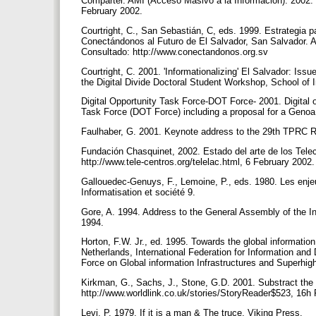
Compartel. AMI (Acceso Masivo a la Información). 2002
February 2002.
Courtright, C., San Sebastián, C, eds. 1999. Estrategia p
Conectándonos al Futuro de El Salvador, San Salvador.
Consultado: http://www.conectandonos.org.sv
Courtright, C. 2001. 'Informationalizing' El Salvador: Iss
the Digital Divide Doctoral Student Workshop, School of 
Digital Opportunity Task Force-DOT Force- 2001. Digital op
Task Force (DOT Force) including a proposal for a Genoa
Faulhaber, G. 2001. Keynote address to the 29th TPRC R
Fundación Chasquinet, 2002. Estado del arte de los Telec
http://www.tele-centros.org/telelac.html, 6 February 2002
Gallouedec-Genuys, F., Lemoine, P., eds. 1980. Les enjeu
Informatisation et société 9.
Gore, A. 1994. Address to the General Assembly of the I
1994.
Horton, F.W. Jr., ed. 1995. Towards the global informatio
Netherlands, International Federation for Information an
Force on Global information Infrastructures and Superhi
Kirkman, G., Sachs, J., Stone, G.D. 2001. Substract the 
http://www.worldlink.co.uk/stories/StoryReader$523, 16h
Levi, P. 1979. If it is a man & The truce, Viking Press.