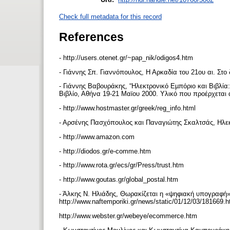
Check full metadata for this record
References
- http://users.otenet.gr/~pap_nik/odigos4.htm
- Γιάννης Σπ. Γιαννόπουλος, Η Αρκαδία του 21ου αι. Στο δ
- Γιάννης Βαβουράκης, “Ηλεκτρονικό Εµπόριο και Βιβλία:
Βιβλίο, Αθήνα 19-21 Μαϊου 2000. Υλικό που προέρχεται 
- http://www.hostmaster.gr/greek/reg_info.html
- Αρσένης Πασχόπουλος και Παναγιώτης Σκαλτσάς, Ηλεκ
- http://www.amazon.com
- http://diodos.gr/e-comme.htm
- http://www.rota.gr/ecs/gr/Press/trust.htm
- http://www.goutas.gr/global_postal.htm
- Άλκης Ν. Ηλιάδης, Θωρακίζεται η «ψηφιακή υπογραφή»,
http://www.naftemporiki.gr/news/static/01/12/03/181669.
http://www.webster.gr/webeye/ecommerce.htm