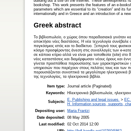
building but a site on the internet. These developments h
bookshop. This work presents the features of an e-bookshop
parameters which are essential to its “creation” and its fu
internationally and in Greece and an introduction of a new
Greek abstract
Το βιβλιοπωλείο, ο χώρος όπου παραδοσιακά γινόταν και 
αποκτήσει νέες διαστάσεις. Η νέα τεχνολογία συνέβαλε α
παγκόσμιος ιστός και το διαδίκτυο. Ξεπερνά τους φυσικο
κόσμο προσφέροντας άνεση στις συναλλαγές των e-κατα
σε κάποιο κτίριο αλλά να είναι μια τοποθεσία (site) στο 
νέες καταστάσεις και διαμόρφωσαν νέους όρους και έννο
γίνεται προσπάθεια παρουσίασης των χαρακτηριστικών 
υπηρεσιών που παρέχουν στους πελάτες τους και των πα
παρουσιάζονται συνοπτικά τα μεγαλύτερα ηλεκτρονικά β
της τεχνολογίας, τα ηλεκτρονικά βιβλία.
Item type:
Journal article (Paginated)
Keywords:
Ηλεκτρονικά βιβλιοπωλεία, ηλεκτρονι
E. Publishing and legal issues.
>
EC.
Subjects:
H. Information sources, supports, ch
Depositing user:
Maria Frantzi
Date deposited:
08 May 2005
Last modified:
02 Oct 2014 12:00
URI:
http://hdl.handle.net/10760/5862