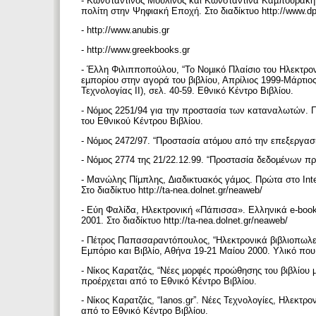
- Κωνσταντίνος Μουλίνος και Κωνσταντίνα Καµπουράκη
πολίτη στην Ψηφιακή Εποχή. Στο διαδίκτυο http://www.d
- http://www.anubis.gr
- http://www.greekbooks.gr
- Έλλη Φιλιπποπούλου, “Το Νοµικό Πλαίσιο του Ηλεκτρον
εµπορίου στην αγορά του βιβλίου, Απρίλιος 1999-Μάρτι
Τεχνολογίας ΙΙ), σελ. 40-59. Εθνικό Κέντρο Βιβλίου.
- Νόµος 2251/94 για την προστασία των καταναλωτών. 
του Εθνικού Κέντρου Βιβλίου.
- Νόµος 2472/97. “Προστασία ατόµου από την επεξεργ
- Νόµος 2774 της 21/22.12.99. “Προστασία δεδοµένων π
- Μανώλης Πίµπλης, ∆ιαδικτυακός γάµος. Πρώτα στο Int
Στο διαδίκτυο http://ta-nea.dolnet.gr/neaweb/
- Εύη Φαλίδα, Ηλεκτρονική «Πάπισσα». Ελληνικά e-books
2001. Στο διαδίκτυο http://ta-nea.dolnet.gr/neaweb/
- Πέτρος Παπασαραντόπουλος, “Hλεκτρονικά βιβλιοπωλε
Εµπόριο και Βιβλίο, Αθήνα 19-21 Μαίου 2000. Υλικό που
- Νίκος Καρατζάς, “Νέες µορφές προώθησης του βιβλίου µ
προέρχεται από το Εθνικό Κέντρο Βιβλίου.
- Νίκος Καρατζάς, “Ianos.gr”. Νέες Τεχνολογίες, Ηλεκτρ
από το Εθνικό Κέντρο Βιβλίου.