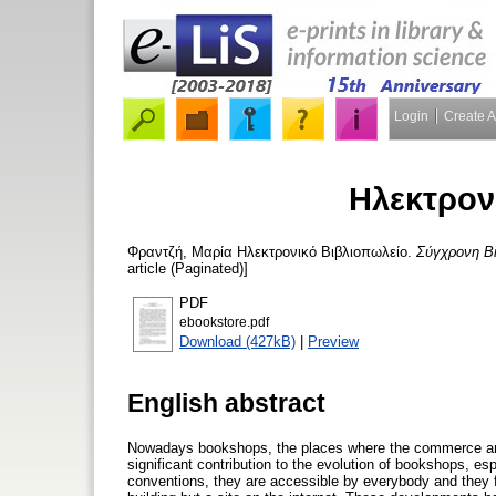
Login
Create 
Ηλεκτρον
Φραντζή, Μαρία
Ηλεκτρονικό Βιβλιοπωλείο.
Σύγχρονη Β
article (Paginated)]
PDF
ebookstore.pdf
Download (427kB)
|
Preview
English abstract
Nowadays bookshops, the places where the commerce and
significant contribution to the evolution of bookshops, e
conventions, they are accessible by everybody and they fa