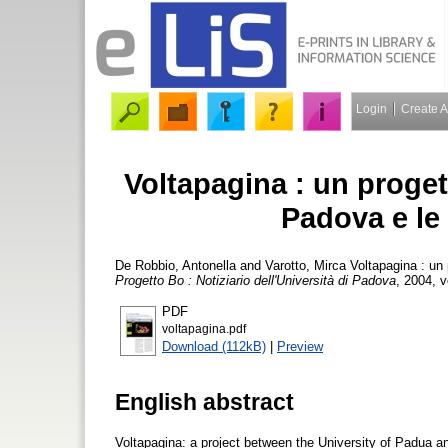
Login
Create 
Voltapagina : un progett
Padova e le 
De Robbio, Antonella
and
Varotto, Mirca
Voltapagina : un p
Progetto Bo : Notiziario dell'Università di Padova
, 2004, v
PDF
voltapagina.pdf
Download (112kB)
|
Preview
English abstract
Voltapagina: a project between the University of Padua and