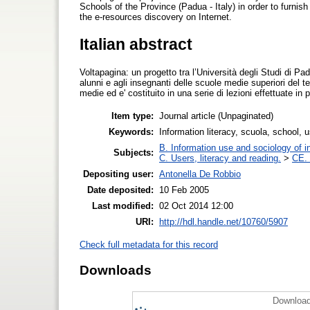
Schools of the Province (Padua - Italy) in order to furnish
the e-resources discovery on Internet.
Italian abstract
Voltapagina: un progetto tra l’Università degli Studi di Pado
alunni e agli insegnanti delle scuole medie superiori del ter
medie ed e' costituito in una serie di lezioni effettuate in
Item type:
Journal article (Unpaginated)
Keywords:
Information literacy, scuola, school, 
B. Information use and sociology of i
Subjects:
C. Users, literacy and reading.
>
CE. 
Depositing user:
Antonella De Robbio
Date deposited:
10 Feb 2005
Last modified:
02 Oct 2014 12:00
URI:
http://hdl.handle.net/10760/5907
Check full metadata for this record
Downloads
Download