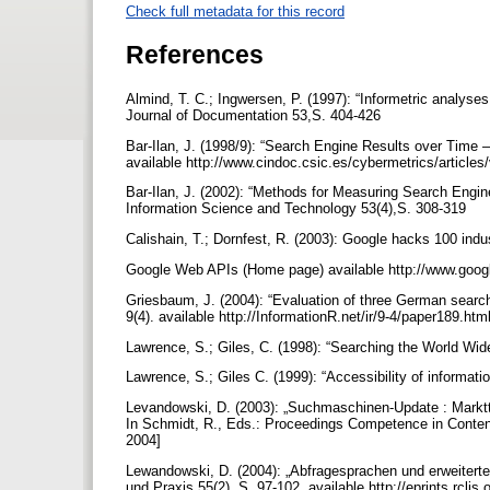
Check full metadata for this record
References
Almind, T. C.; Ingwersen, P. (1997): “Informetric analyse
Journal of Documentation 53,S. 404-426
Bar-Ilan, J. (1998/9): “Search Engine Results over Time 
available http://www.cindoc.csic.es/cybermetrics/article
Bar-Ilan, J. (2002): “Methods for Measuring Search Engin
Information Science and Technology 53(4),S. 308-319
Calishain, T.; Dornfest, R. (2003): Google hacks 100 indus
Google Web APIs (Home page) available http://www.goog
Griesbaum, J. (2004): “Evaluation of three German search
9(4). available http://InformationR.net/ir/9-4/paper189.ht
Lawrence, S.; Giles, C. (1998): “Searching the World Wi
Lawrence, S.; Giles C. (1999): “Accessibility of informat
Levandowski, D. (2003): „Suchmaschinen-Update : Mark
In Schmidt, R., Eds.: Proceedings Competence in Content,
2004]
Lewandowski, D. (2004): „Abfragesprachen und erweite
und Praxis 55(2), S. 97-102. available http://eprints.rcli