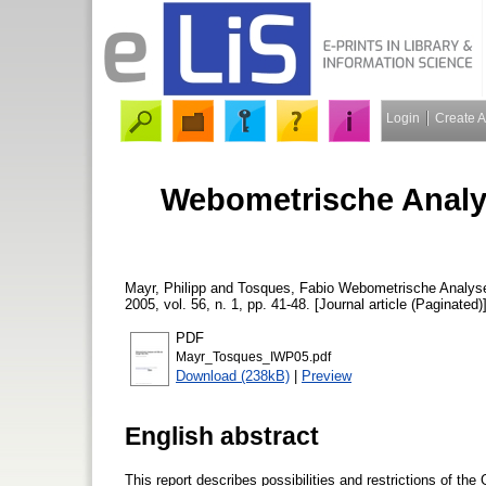
Login
Create 
Webometrische Analys
Mayr, Philipp
and
Tosques, Fabio
Webometrische Analyse
2005, vol. 56, n. 1, pp. 41-48. [Journal article (Paginated)
PDF
Mayr_Tosques_IWP05.pdf
Download (238kB)
|
Preview
English abstract
This report describes possibilities and restrictions of t