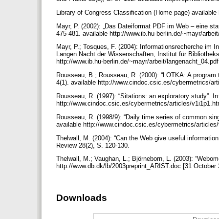
Library of Congress Classification (Home page) available
Mayr, P. (2002): „Das Dateiformat PDF im Web – eine sta
475-481. available http://www.ib.hu-berlin.de/~mayr/arb
Mayr, P.; Tosques, F. (2004): Informationsrecherche im I
Langen Nacht der Wissenschaften, Institut für Bibliotheks
http://www.ib.hu-berlin.de/~mayr/arbeit/langenacht_04.pd
Rousseau, B.; Rousseau, R. (2000): “LOTKA: A program to 
4(1). available http://www.cindoc.csic.es/cybermetrics/ar
Rousseau, R. (1997): “Sitations: an exploratory study”. In
http://www.cindoc.csic.es/cybermetrics/articles/v1i1p1.h
Rousseau, R. (1998/9): “Daily time series of common singl
available http://www.cindoc.csic.es/cybermetrics/article
Thelwall, M. (2004): “Can the Web give useful information
Review 28(2), S. 120-130.
Thelwall, M.; Vaughan, L.; Björneborn, L. (2003): “Webome
http://www.db.dk/lb/2003preprint_ARIST.doc [31 October
Downloads