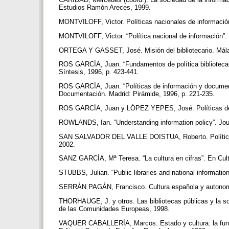
Estudios Ramón Areces, 1999.
MONTVILOFF, Victor. Políticas nacionales de informaci
MONTVILOFF, Victor. “Política nacional de información”
ORTEGA Y GASSET, José. Misión del bibliotecario. Málag
ROS GARCÍA, Juan. “Fundamentos de política biblioteca
Síntesis, 1996, p. 423-441.
ROS GARCÍA, Juan. “Políticas de información y docume
Documentación. Madrid: Pirámide, 1996, p. 221-235.
ROS GARCÍA, Juan y LÓPEZ YEPES, José. Políticas de i
ROWLANDS, Ian. “Understanding information policy”. Journ
SAN SALVADOR DEL VALLE DOISTUA, Roberto. Políticas de
2002.
SANZ GARCÍA, Mª Teresa. “La cultura en cifras”. En Cultu
STUBBS, Julian. “Public libraries and national information
SERRÁN PAGÁN, Francisco. Cultura española y autonomía
THORHAUGE, J. y otros. Las bibliotecas públicas y la so
de las Comunidades Europeas, 1998.
VAQUER CABALLERÍA, Marcos. Estado y cultura: la funció