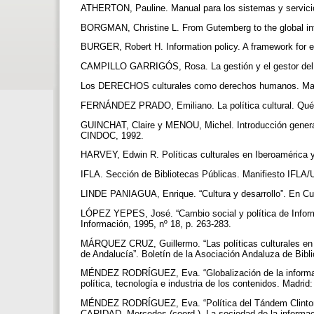
ATHERTON, Pauline. Manual para los sistemas y servic
BORGMAN, Christine L. From Gutemberg to the global inf
BURGER, Robert H. Information policy. A framework for e
CAMPILLO GARRIGÓS, Rosa. La gestión y el gestor del pa
Los DERECHOS culturales como derechos humanos. Madrid
FERNÁNDEZ PRADO, Emiliano. La política cultural. Qué 
GUINCHAT, Claire y MENOU, Michel. Introducción general
CINDOC, 1992.
HARVEY, Edwin R. Políticas culturales en Iberoamérica y
IFLA. Sección de Bibliotecas Públicas. Manifiesto IFLA
LINDE PANIAGUA, Enrique. “Cultura y desarrollo”. En Cult
LÓPEZ YEPES, José. “Cambio social y política de Infor
Información, 1995, nº 18, p. 263-283.
MÁRQUEZ CRUZ, Guillermo. “Las políticas culturales en e
de Andalucía”. Boletín de la Asociación Andaluza de Bibliot
MÉNDEZ RODRÍGUEZ, Eva. “Globalización de la informac
política, tecnología e industria de los contenidos. Madr
MÉNDEZ RODRÍGUEZ, Eva. “Política del Tándem Clinton-G
CARIDAD, Mercedes (coord.). La sociedad de la informació