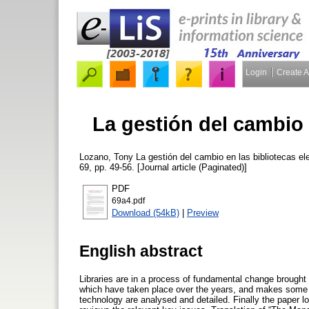
Login
Create 
La gestión del cambio 
Lozano, Tony
La gestión del cambio en las bibliotecas el
69, pp. 49-56. [Journal article (Paginated)]
PDF
69a4.pdf
Download (54kB)
|
Preview
English abstract
Libraries are in a process of fundamental change brought
which have taken place over the years, and makes some as
technology are analysed and detailed. Finally the paper 