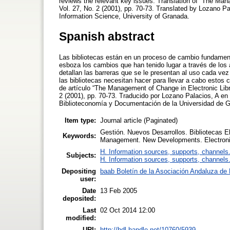
reviews the relevant key issues. Translation of “The Mana
Vol. 27, No. 2 (2001), pp. 70-73. Translated by Lozano Pal
Information Science, University of Granada.
Spanish abstract
Las bibliotecas están en un proceso de cambio fundament
esboza los cambios que han tenido lugar a través de los 
detallan las barreras que se le presentan al uso cada ve
las bibliotecas necesitan hacer para llevar a cabo esto
de artículo “The Management of Change in Electronic Libra
2 (2001), pp. 70-73. Traducido por Lozano Palacios, A en
Biblioteconomía y Documentación de la Universidad de 
Item type:
Journal article (Paginated)
Gestión. Nuevos Desarrollos. Bibliotecas E
Keywords:
Management. New Developments. Electronic 
H. Information sources, supports, channels
Subjects:
H. Information sources, supports, channels
Depositing
baab Boletín de la Asociación Andaluza de B
user:
Date
13 Feb 2005
deposited:
Last
02 Oct 2014 12:00
modified:
URI:
http://hdl.handle.net/10760/5939