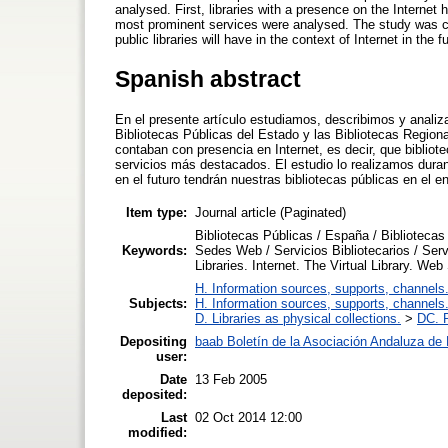
analysed. First, libraries with a presence on the Internet 
most prominent services were analysed. The study was ca
public libraries will have in the context of Internet in the f
Spanish abstract
En el presente artículo estudiamos, describimos y anali
Bibliotecas Públicas del Estado y las Bibliotecas Region
contaban con presencia en Internet, es decir, que bibliot
servicios más destacados. El estudio lo realizamos dura
en el futuro tendrán nuestras bibliotecas públicas en el en
Item type:
Journal article (Paginated)
Bibliotecas Públicas / España / Bibliotecas 
Keywords:
Sedes Web / Servicios Bibliotecarios / Servi
Libraries. Internet. The Virtual Library. We
H. Information sources, supports, channels
Subjects:
H. Information sources, supports, channels
D. Libraries as physical collections.
>
DC. P
Depositing
baab Boletín de la Asociación Andaluza de B
user:
Date
13 Feb 2005
deposited:
Last
02 Oct 2014 12:00
modified: