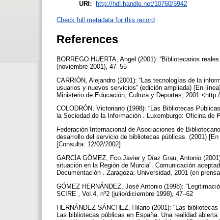
URI:
http://hdl.handle.net/10760/5942
Check full metadata for this record
References
BORREGO HUERTA, Angel (2001): “Bibliotecarios reales pa
(noviembre 2001), 47–55
CARRIÓN, Alejandro (2001): “Las tecnologías de la infor
usuarios y nuevos servicios” (edición ampliada) [En línea
Ministerio de Educación, Cultura y Deportes, 2001 <htt
COLODRÓN, Victoriano (1998): “Las Bibliotecas Públicas 
la Sociedad de la Información . Luxemburgo: Oficina de
Federación Internacional de Asociaciones de Bibliotecar
desarrollo del servicio de bibliotecas públicas. (2001) 
[Consulta: 12/02/2002]
GARCÍA GÓMEZ, Fco.Javier y Díaz Grau, Antonio (2001): 
situación en la Región de Murcia”. Comunicación aceptad
Documentación . Zaragoza: Universidad, 2001 (en prens
GÓMEZ HERNÁNDEZ, José Antonio (1998): “Legitimación y f
SCIRE , Vol.4, nº2 (julio/diciembre 1998), 47–62
HERNÁNDEZ SÁNCHEZ, Hilario (2001): “Las bibliotecas púb
Las bibliotecas públicas en España. Una realidad abierta