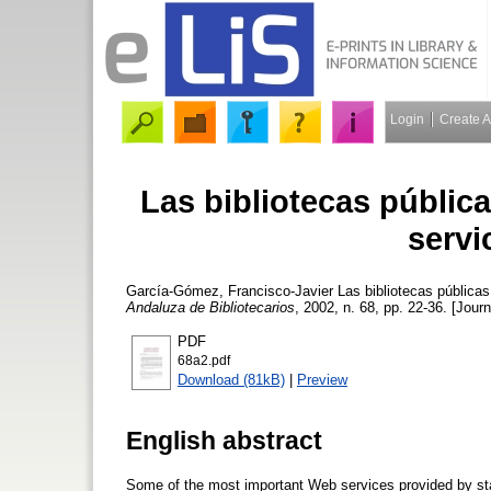
Login
Create 
Las bibliotecas públic
servi
García-Gómez, Francisco-Javier
Las bibliotecas públicas
Andaluza de Bibliotecarios
, 2002, n. 68, pp. 22-36. [Journ
PDF
68a2.pdf
Download (81kB)
|
Preview
English abstract
Some of the most important Web services provided by state