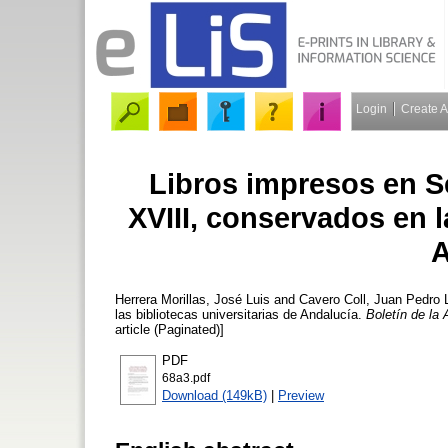
Login
Create 
Libros impresos en Se
XVIII, conservados en l
A
Herrera Morillas, José Luis
and
Cavero Coll, Juan Pedro
L
las bibliotecas universitarias de Andalucía.
Boletín de la
article (Paginated)]
PDF
68a3.pdf
Download (149kB)
|
Preview