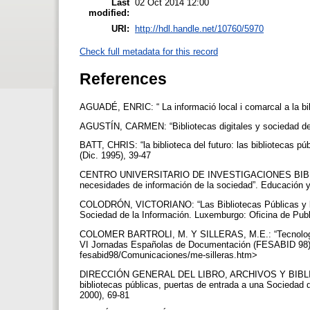
Last
02 Oct 2014 12:00
modified:
URI:
http://hdl.handle.net/10760/5970
Check full metadata for this record
References
AGUADÉ, ENRIC: “ La informació local i comarcal a la bi
AGUSTÍN, CARMEN: “Bibliotecas digitales y sociedad de i
BATT, CHRIS: “la biblioteca del futuro: las bibliotecas pú
(Dic. 1995), 39-47
CENTRO UNIVERSITARIO DE INVESTIGACIONES BIBLIOT
necesidades de información de la sociedad”. Educación y
COLODRÓN, VICTORIANO: “Las Bibliotecas Públicas y la 
Sociedad de la Información. Luxemburgo: Oficina de Pu
COLOMER BARTROLI, M. Y SILLERAS, M.E.: “Tecnología y 
VI Jornadas Españolas de Documentación (FESABID 98). 
fesabid98/Comunicaciones/me-silleras.htm>
DIRECCIÓN GENERAL DEL LIBRO, ARCHIVOS Y BIBLIOTECA
bibliotecas públicas, puertas de entrada a una Sociedad 
2000), 69-81