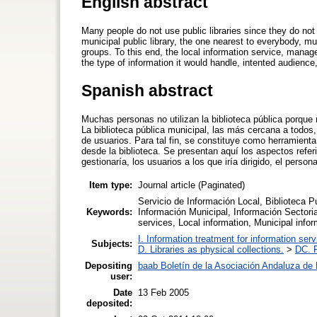
English abstract
Many people do not use public libraries since they do not e
municipal public library, the one nearest to everybody, mus
groups. To this end, the local information service, manage
the type of information it would handle, intented audience,
Spanish abstract
Muchas personas no utilizan la biblioteca pública porque n
La biblioteca pública municipal, las más cercana a todos
de usuarios. Para tal fin, se constituye como herramient
desde la biblioteca. Se presentan aquí los aspectos referi
gestionaría, los usuarios a los que iría dirigido, el perso
Item type:
Journal article (Paginated)
Servicio de Información Local, Biblioteca P
Keywords:
Información Municipal, Información Sectoria
services, Local information, Municipal infor
I. Information treatment for information ser
Subjects:
D. Libraries as physical collections.
>
DC. P
Depositing
baab Boletín de la Asociación Andaluza de B
user:
Date
13 Feb 2005
deposited: