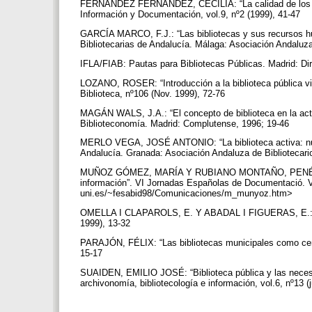
FERNÁNDEZ FERNÁNDEZ, CECILIA: “La calidad de los serv
Información y Documentación, vol.9, nº2 (1999), 41-47
GARCÍA MARCO, F.J.: “Las bibliotecas y sus recursos hu
Bibliotecarias de Andalucía. Málaga: Asociación Andaluza
IFLA/FIAB: Pautas para Bibliotecas Públicas. Madrid: Dir
LOZANO, ROSER: “Introducción a la biblioteca pública vi
Biblioteca, nº106 (Nov. 1999), 72-76
MAGÁN WALS, J.A.: “El concepto de biblioteca en la actual
Biblioteconomía. Madrid: Complutense, 1996; 19-46
MERLO VEGA, JOSÉ ANTONIO: “La biblioteca activa: nuevo
Andalucía. Granada: Asociación Andaluza de Bibliotecari
MUÑOZ GÓMEZ, MARÍA Y RUBIANO MONTAÑO, PENÉLOPE: “El
información”. VI Jornadas Españolas de Documentació. V
uni.es/~fesabid98/Comunicaciones/m_munyoz.htm>
OMELLA I CLAPAROLS, E. Y ABADAL I FIGUERAS, E.: “Polít
1999), 13-32
PARAJÓN, FÉLIX: “Las bibliotecas municipales como cen
15-17
SUAIDEN, EMILIO JOSÉ: “Biblioteca pública y las necesid
archivonomía, bibliotecología e información, vol.6, nº13 (