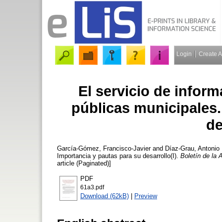
Login
Create 
El servicio de inform
públicas municipales.
de
García-Gómez, Francisco-Javier
and
Díaz-Grau, Antonio
Importancia y pautas para su desarrollo(I).
Boletín de la 
article (Paginated)]
PDF
61a3.pdf
Download (62kB)
|
Preview