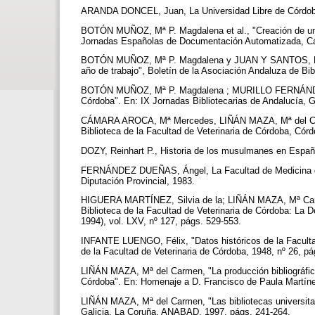
ARANDA DONCEL, Juan, La Universidad Libre de Córdoba
BOTÓN MUÑOZ, Mª P. Magdalena et al., "Creación de un We
Jornadas Españolas de Documentación Automatizada, C
BOTÓN MUÑOZ, Mª P. Magdalena y JUAN Y SANTOS, Lui
año de trabajo", Boletín de la Asociación Andaluza de Bibl
BOTÓN MUÑOZ, Mª P. Magdalena ; MURILLO FERNÁNDEZ,
Córdoba". En: IX Jornadas Bibliotecarias de Andalucía,
CÁMARA AROCA, Mª Mercedes, LIÑÁN MAZA, Mª del Car
Biblioteca de la Facultad de Veterinaria de Córdoba, Cór
DOZY, Reinhart P., Historia de los musulmanes en Españ
FERNÁNDEZ DUEÑAS, Ángel, La Facultad de Medicina de 
Diputación Provincial, 1983.
HIGUERA MARTÍNEZ, Silvia de la; LIÑÁN MAZA, Mª Carm
Biblioteca de la Facultad de Veterinaria de Córdoba: La 
1994), vol. LXV, nº 127, págs. 529-553.
INFANTE LUENGO, Félix, "Datos históricos de la Facultad
de la Facultad de Veterinaria de Córdoba, 1948, nº 26, p
LIÑÁN MAZA, Mª del Carmen, "La producción bibliográfica 
Córdoba". En: Homenaje a D. Francisco de Paula Martín
LIÑÁN MAZA, Mª del Carmen, "Las bibliotecas universita
Galicia, La Coruña, ANABAD, 1997, págs. 241-264.