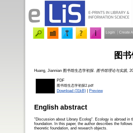
Login
Create 
图书
Huang, Jiannian
图书馆生态学初探.
图书馆理论与实践
, 2
PDF
图书馆生态学初探2.pdf
Download (31kB)
|
Preview
English abstract
"Discussion about Library Ecolog". Ecology is abroad in 
foundation. In this paper, the author describes the follows
theoretic foundation, and research objects.