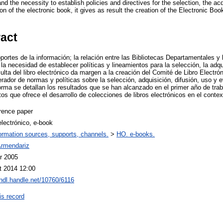
d the necessity to establish policies and directives for the selection, the acqu
on of the electronic book, it gives as result the creation of the Electronic Boo
ract
portes de la información; la relación entre las Bibliotecas Departamentales y 
a necesidad de establecer políticas y lineamientos para la selección, la adqui
lta del libro electrónico da margen a la creación del Comité de Libro Electrón
erador de normas y políticas sobre la selección, adquisición, difusión, uso y 
forma se detallan los resultados que se han alcanzado en el primer año de tra
tos que ofrece el desarrollo de colecciones de libros electrónicos en el cont
rence paper
electrónico, e-book
ormation sources, supports, channels.
>
HO. e-books.
Armendariz
r 2005
t 2014 12:00
/hdl.handle.net/10760/6116
is record