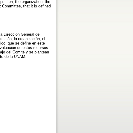
isition, the organization, the
k Committee, that it is defined
la Dirección General de
sición, la organización, el
ico, que se define en este
evaluación de estos recursos
bajo del Comité y se plantean
exto de la UNAM.