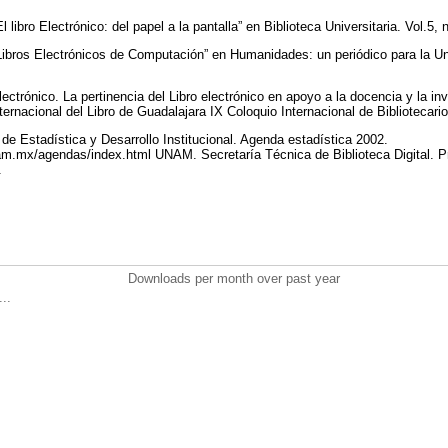
libro Electrónico: del papel a la pantalla” en Biblioteca Universitaria. Vol.5, 
ibros Electrónicos de Computación” en Humanidades: un periódico para la Un
ctrónico. La pertinencia del Libro electrónico en apoyo a la docencia y la i
ternacional del Libro de Guadalajara IX Coloquio Internacional de Bibliotecar
e Estadística y Desarrollo Institucional. Agenda estadística 2002.
am.mx/agendas/index.html UNAM. Secretaría Técnica de Biblioteca Digital. P
.
Downloads per month over past year
..