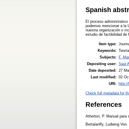
Spanish abst
El proceso administrativo 
podemos mencionar a la Un
nuestra organización o mod
estudio de factibilidad d
Item type:
Journa
Keywords:
Teorí
Subjects:
F. Ma
Depositing user:
Saul 
Date deposited:
27 Ma
Last modified:
02 Oc
URI:
http:/
Check full metadata for th
References
Atherton, P. Manual para
Bertalanffy, Ludwing Von.