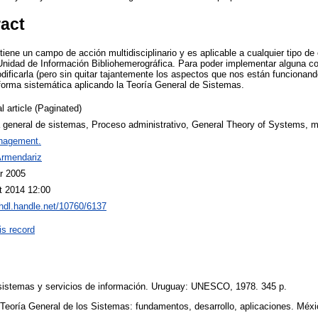
ract
tiene un campo de acción multidisciplinario y es aplicable a cualquier tipo de
idad de Información Bibliohemerográfica. Para poder implementar alguna cor
ificarla (pero sin quitar tajantemente los aspectos que nos están funcionando
e forma sistemática aplicando la Teoría General de Sistemas.
l article (Paginated)
a general de sistemas, Proceso administrativo, General Theory of Systems,
nagement.
Armendariz
r 2005
t 2014 12:00
/hdl.handle.net/10760/6137
is record
 sistemas y servicios de información. Uruguay: UNESCO, 1978. 345 p.
 Teoría General de los Sistemas: fundamentos, desarrollo, aplicaciones. Méx