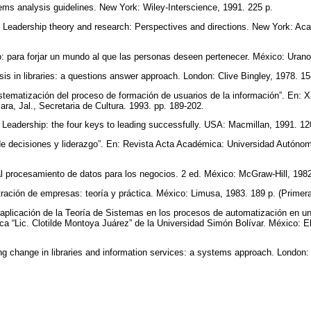
ms analysis guidelines. New York: Wiley-Interscience, 1991. 225 p.
Leadership theory and research: Perspectives and directions. New York: Aca
vo: para forjar un mundo al que las personas deseen pertenecer. México: Uran
s in libraries: a questions answer approach. London: Clive Bingley, 1978. 1
istematización del proceso de formación de usuarios de la información”. En:
ara, Jal., Secretaria de Cultura. 1993. pp. 189-202.
Leadership: the four keys to leading successfully. USA: Macmillan, 1991. 1
e decisiones y liderazgo”. En: Revista Acta Académica: Universidad Autónom
n al procesamiento de datos para los negocios. 2 ed. México: McGraw-Hill, 198
ación de empresas: teoría y práctica. México: Limusa, 1983. 189 p. (Primera
aplicación de la Teoría de Sistemas en los procesos de automatización en u
teca “Lic. Clotilde Montoya Juárez” de la Universidad Simón Bolívar. México: El
 change in libraries and information services: a systems approach. London: 