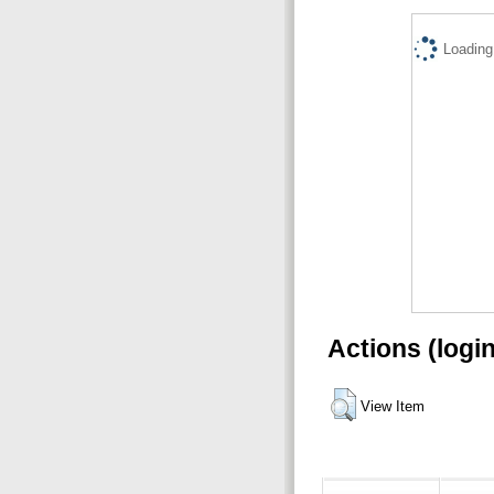
Loading.
Actions (logi
View Item