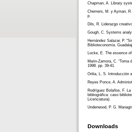
Chapman, A. Library syste
Chemers, M. y Ayman, R. 
p.
Dils, R. Liderazgo creati
Gough, C. Systems analysi
Hernández Salazar, P. “S
Biblioteconomía. Guadalaj
Locke, E. The essence of 
Marin-Zamora, C. “Toma d
1998. pp. 39-41.
Orilia, L. S. Introducció
Reyes Ponce, A. Administr
Rodríguez Bolaños, F. La 
bibliográfica: caso biblio
Licenciatura).
Underwood, P. G. Managing
Downloads