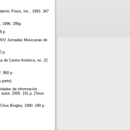
demic Press, Inc., 1993. 347
o, 1996. 286p.
58 p.
 XXIV Jornadas Mexicanas de
20 p.
a de Centro América, no. 22,
2. 860 p.
 parte).
nidades de información
 autor, 2000. 101 p. (Tesis
Clive Bingley, 1990. 190 p.