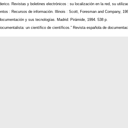
erico. Revistas y boletines electrónicos : su localización en la red, su utiliza
ntos : Recursos de información. Illinois : Scott, Foresman and Company, 19
documentación y sus tecnologías. Madrid: Pirámide, 1994. 538 p.
ocumentalista: un científico de científicos.” Revista española de documentaci
iblioteca electrónica. Biblioteca del libro, Madrid : Fundación Germán Sánch
Carlos Alberto Gil Ortegón. La transferencia eletrónica de información a trav
 internacionales contemporáneas. México : El autor. 1989. 157 h. tesis (Licen
icación Moscoso. Los sistemas de hipertexto e hipermedios : una nueva apli
rmán Sánchez Ruipérez, 1991. 153 p.
. The internet yellow pages. Berkeley : Osborne McGraw Hill, 1994. 447 p.
la. “Las revistas electrónicas en Internet. la experiencia de la red CENIAI.”
rico. “Revistas y boletines electrónicos : su localización en la red, su utilizac
gica : archivonomía, bibliotecología, e información 8 (17 1994) : 33 36.
derico. Propuesta de una metodología para el diseño de hiperdocumentos refer
éxico : El autor. 1996. 130 h. Tesis (Maestría en Bibliotecología)
ios. México : Dirección General de Servicios de Cómputo Acádemico, 1994. 32