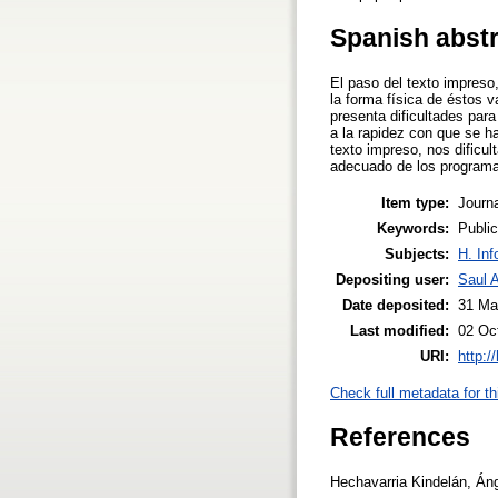
Spanish abst
El paso del texto impreso,
la forma física de éstos 
presenta dificultades par
a la rapidez con que se h
texto impreso, nos dificu
adecuado de los programas
Item type:
Journa
Keywords:
Public
Subjects:
H. Inf
Depositing user:
Saul 
Date deposited:
31 Ma
Last modified:
02 Oc
URI:
http:/
Check full metadata for th
References
Hechavarria Kindelán, Áng