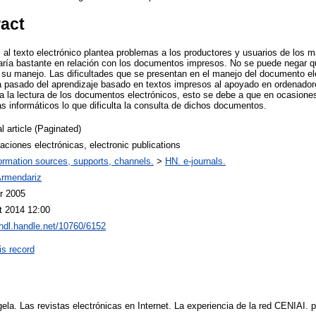
ract
 al texto electrónico plantea problemas a los productores y usuarios de los m
varía bastante en relación con los documentos impresos. No se puede negar qu
a su manejo. Las dificultades que se presentan en el manejo del documento el
a pasado del aprendizaje basado en textos impresos al apoyado en ordenador
lta la lectura de los documentos electrónicos, esto se debe a que en ocasio
 informáticos lo que dificulta la consulta de dichos documentos.
l article (Paginated)
aciones electrónicas, electronic publications
ormation sources, supports, channels.
>
HN. e-journals.
Armendariz
r 2005
t 2014 12:00
/hdl.handle.net/10760/6152
is record
ela. Las revistas electrónicas en Internet. La experiencia de la red CENIAI. 