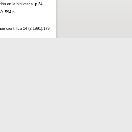
ción en la biblioteca. p.34.
89. 594 p
ón científica 14 (2 1991):179
ez Ruipérez : Piramide, 1990.
és de las fronteras y su
ciatura en Relaciones
cación en información
 Ciencias de la Información 27
ión en la biblioteca.”
enciales y su utilización en
. p.