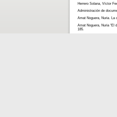
Herrero Solana, Víctor Fed
Administración de docume
Amat Noguera, Nuria. La 
Amat Noguera, Nuria “El d
185.
Amat Noguera, Nuria. La b
208 p.
Ascencio Almada, Rafael y 
impacto en las relaciones
Internacionales)
Caridad, Mercedes y Purif
documental. Madrid : Ge
Hahn, Harley y Rick Stout
Hechavarría Kindelán, Ange
(1 1996) : 25 38.
Herrero Solana, Victor Fede
Investigación bibliotecoló
Herrero Solana, Victor Fe
el servicio de consulta. M
Internet para bibliotecar