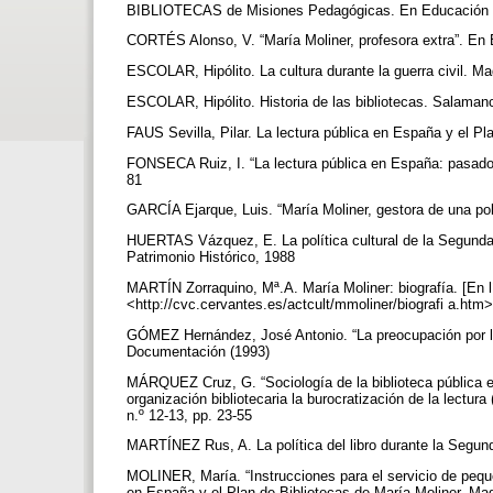
BIBLIOTECAS de Misiones Pedagógicas. En Educación y b
CORTÉS Alonso, V. “María Moliner, profesora extra”. En B
ESCOLAR, Hipólito. La cultura durante la guerra civil. M
ESCOLAR, Hipólito. Historia de las bibliotecas. Salam
FAUS Sevilla, Pilar. La lectura pública en España y el P
FONSECA Ruiz, I. “La lectura pública en España: pasado, 
81
GARCÍA Ejarque, Luis. “María Moliner, gestora de una polí
HUERTAS Vázquez, E. La política cultural de la Segunda
Patrimonio Histórico, 1988
MARTÍN Zorraquino, Mª.A. María Moliner: biografía. [En lí
<http://cvc.cervantes.es/actcult/mmoliner/biografi a.htm
GÓMEZ Hernández, José Antonio. “La preocupación por la
Documentación (1993)
MÁRQUEZ Cruz, G. “Sociología de la biblioteca pública e
organización bibliotecaria la burocratización de la lectur
n.º 12-13, pp. 23-55
MARTÍNEZ Rus, A. La política del libro durante la Segun
MOLINER, María. “Instrucciones para el servicio de pequeñ
en España y el Plan de Bibliotecas de María Moliner. Ma