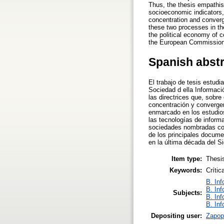
Thus, the thesis empathise
socioeconomic indicators, 
concentration and converg
these two processes in th
the political economy of 
the European Commissio
Spanish abst
El trabajo de tesis estud
Sociedad d ella Informaci
las directrices que, sobr
concentración y convergen
enmarcado en los estudios
las tecnologías de inform
sociedades nombradas como
de los principales docum
en la última década del S
Item type:
Thesi
Keywords:
Crític
B. Inf
B. Inf
Subjects:
B. Inf
B. Inf
Depositing user:
Zapop