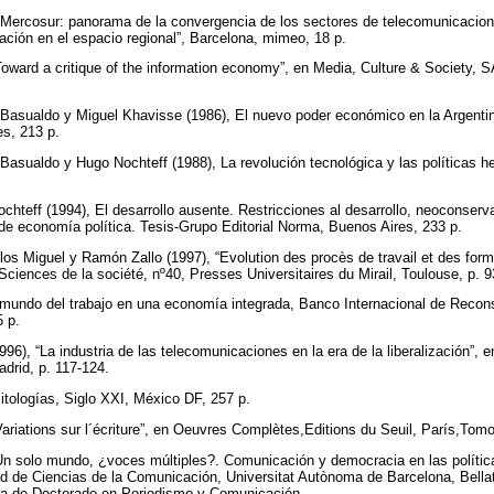
, “Mercosur: panorama de la convergencia de los sectores de telecomunicaci
mación en el espacio regional”, Barcelona, mimeo, 18 p.
“Toward a critique of the information economy”, en Media, Culture & Society, S
 Basualdo y Miguel Khavisse (1986), El nuevo poder económico en la Argentin
es, 213 p.
Basualdo y Hugo Nochteff (1988), La revolución tecnológica y las políticas
chteff (1994), El desarrollo ausente. Restricciones al desarrollo, neoconser
de economía política. Tesis-Grupo Editorial Norma, Buenos Aires, 233 p.
los Miguel y Ramón Zallo (1997), “Evolution des procès de travail et des form
n Sciences de la société, nº40, Presses Universitaires du Mirail, Toulouse, p. 
 mundo del trabajo en una economía integrada, Banco Internacional de Reco
5 p.
6), “La industria de las telecomunicaciones en la era de la liberalización”,
drid, p. 117-124.
itologías, Siglo XXI, México DF, 257 p.
Variations sur l´écriture”, en Oeuvres Complètes,Editions du Seuil, París,Tomo
 Un solo mundo, ¿voces múltiples?. Comunicación y democracia en las políti
ad de Ciencias de la Comunicación, Universitat Autònoma de Barcelona, Bellat
ma de Doctorado en Periodismo y Comunicación.