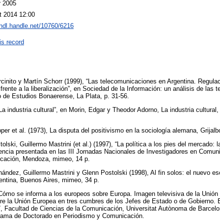
r 2005
t 2014 12:00
/hdl.handle.net/10760/6216
is record
rcinito y Martín Schorr (1999), “Las telecomunicaciones en Argentina. Regula
frente a la liberalización”, en Sociedad de la Información: un análisis de las
o de Estudios Bonaerense, La Plata, p. 31-56.
a industria cultural”, en Morin, Edgar y Theodor Adorno, La industria cultural,
er et al. (1973), La disputa del positivismo en la sociología alemana, Grijal
olski, Guillermo Mastrini (et al.) (1997), “La política a los pies del mercado:
nencia presentada en las III Jornadas Nacionales de Investigadores en Comun
icación, Mendoza, mimeo, 14 p.
ández, Guillermo Mastrini y Glenn Postolski (1998), Al fin solos: el nuevo es
entina, Buenos Aires, mimeo, 34 p.
 Cómo se informa a los europeos sobre Europa. Imagen televisiva de la Unión
bre la Unión Europea en tres cumbres de los Jefes de Estado o de Gobierno.
 Facultad de Ciencias de la Comunicación, Universitat Autònoma de Barcelona
grama de Doctorado en Periodismo y Comunicación.