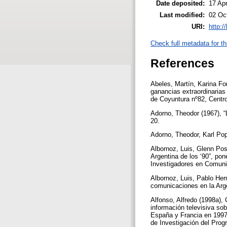
Date deposited:
17 Ap
Last modified:
02 Oc
URI:
http:/
Check full metadata for th
References
Abeles, Martín, Karina Fo
ganancias extraordinarias 
de Coyuntura nº82, Centr
Adorno, Theodor (1967), “L
20.
Adorno, Theodor, Karl Popp
Albornoz, Luis, Glenn Post
Argentina de los ‘90”, po
Investigadores en Comun
Albornoz, Luis, Pablo Hern
comunicaciones en la Arg
Alfonso, Alfredo (1998a),
información televisiva so
España y Francia en 1997,
de Investigación del Pro