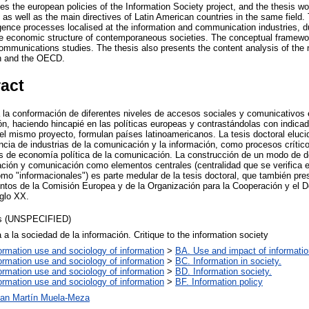
s the european policies of the Information Society project, and the thesis wor
as well as the main directives of Latin American countries in the same field.
ence processes localised at the information and communication industries, due
e economic structure of contemporaneous societies. The conceptual framework 
communications studies. The thesis also presents the content analysis of t
n and the OECD.
ract
ia la conformación de diferentes niveles de accesos sociales y comunicativos
ón, haciendo hincapié en las políticas europeas y contrastándolas con indic
e el mismo proyecto, formulan países latinoamericanos. La tesis doctoral eluc
cia de industrias de la comunicación y la información, como procesos crítico
 de economía política de la comunicación. La construcción de un modo de de
ación y comunicación como elementos centrales (centralidad que se verifica e
 "informacionales") es parte medular de la tesis doctoral, que también pres
entos de la Comisión Europea y de la Organización para la Cooperación y el
iglo XX.
s (UNSPECIFIED)
a a la sociedad de la información. Critique to the information society
ormation use and sociology of information
>
BA. Use and impact of informatio
ormation use and sociology of information
>
BC. Information in society.
ormation use and sociology of information
>
BD. Information society.
ormation use and sociology of information
>
BF. Information policy
an Martín Muela-Meza