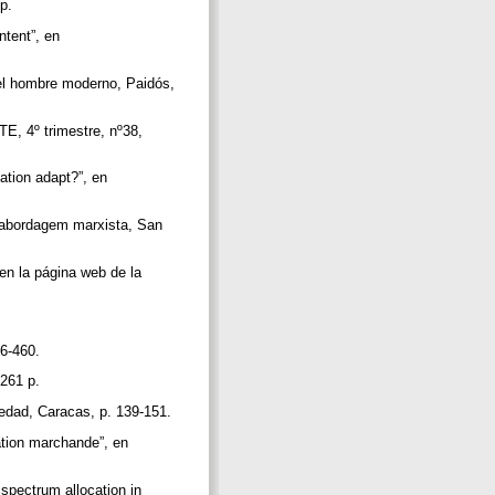
 p.
ntent”, en
del hombre moderno, Paidós,
TE, 4º trimestre, nº38,
tion adapt?”, en
a abordagem marxista, San
en la página web de la
56-460.
 261 p.
iedad, Caracas, p. 139-151.
lation marchande”, en
spectrum allocation in