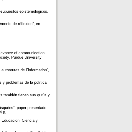
resupuestos epistemológicos,
ments de réflexion”, en
relevance of communication
ociety, Purdue University
 autoroutes de l´information”,
 y problemas de la política
as también tienen sus gurús y
isquées”, paper presentado
14 p.
de Educación, Ciencia y