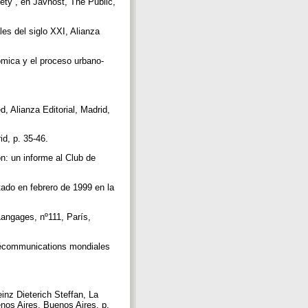
ety”, en Javnost, The Public,
les del siglo XXI, Alianza
ómica y el proceso urbano-
, Alianza Editorial, Madrid,
id, p. 35-46.
: un informe al Club de
tado en febrero de 1999 en la
Langages, nº111, París,
télécommunications mondiales
z Dieterich Steffan, La
nos Aires, Buenos Aires, p.