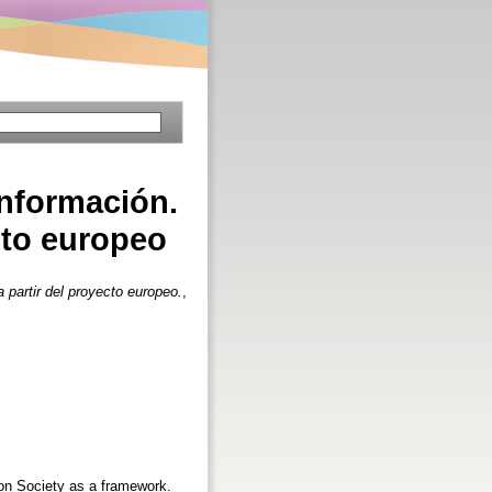
información.
cto europeo
 partir del proyecto europeo.
,
ion Society as a framework.