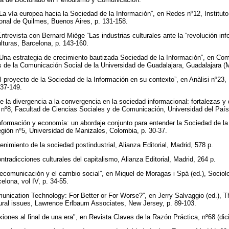
“La vía europea hacia la Sociedad de la Información”, en Redes nº12, Institut
ional de Quilmes, Buenos Aires, p. 131-158.
ntrevista con Bernard Miège “Las industrias culturales ante la “revolución in
lturas, Barcelona, p. 143-160.
“Una estrategia de crecimiento bautizada Sociedad de la Información”, en Co
de la Comunicación Social de la Universidad de Guadalajara, Guadalajara (M
El proyecto de la Sociedad de la Información en su contexto”, en Anàlisi nº23
 137-149.
e la divergencia a la convergencia en la sociedad informacional: fortalezas y
r nº8, Facultad de Ciencias Sociales y de Comunicación, Universidad del País
Información y economía: un abordaje conjunto para entender la Sociedad de la
egión nº5, Universidad de Manizales, Colombia, p. 30-37.
venimiento de la sociedad postindustrial, Alianza Editorial, Madrid, 578 p.
ontradicciones culturales del capitalismo, Alianza Editorial, Madrid, 264 p.
telecomunicación y el cambio social”, en Miquel de Moragas i Spà (ed.), Socio
elona, vol IV, p. 34-55.
munication Technology: For Better or For Worse?”, en Jerry Salvaggio (ed.), T
tural issues, Lawrence Erlbaum Associates, New Jersey, p. 89-103.
exiones al final de una era", en Revista Claves de la Razón Práctica, nº68 (di