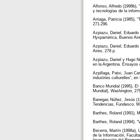
Alfonso, Alfredo (1998b)
y tecnologías de la infor
Arriaga, Patricia (1985), 
271-296.
Azpiazu, Daniel, Eduardo
Hyspamérica, Buenos Air
Azpiazu, Daniel, Eduardo 
Aires, 278 p.
Azpiazu, Daniel y Hugo No
en la Argentina. Ensayos 
Azpillaga, Patxi, Juan Car
industries culturelles”, e
Banco Mundial (1995), El
Mundial), Washington, 27
Banegas Núñez, Jesús (199
Tendencias, Fundesco, Ma
Barthes, Roland (1991), M
Barthes, Roland (1994), “
Becerra, Martín (1998a),
de la Información, Facult
Investigación del Progra