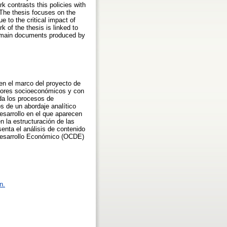
k contrasts this policies with
 The thesis focuses on the
 to the critical impact of
of the thesis is linked to
he main documents produced by
 en el marco del proyecto de
adores socioeconómicos y con
ida los procesos de
s de un abordaje analítico
sarrollo en el que aparecen
n la estructuración de las
enta el análisis de contenido
 Desarrollo Económico (OCDE)
n.