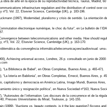
La obra de arte en la época de su reproductividad técnica, Taurus, Madrid, 60
ommunications infrastructure regulation and the distribution of control over co
 nº3, Vol. 22, Elsevier Science, Cambridge (UK), p. 183-196.
ckmann (1997), Modernidad, pluralismo y crisis de sentido. La orientación 
Commutation électronique numérique, le choc du futur”, en Le bulletin de l´IDA
-87.
“Convergence between telecommunications and other media. How should regula
, nº3, Vol. 22, Elsevier Science, Cambridge (UK), p. 163-170.
problemática da convergência informática/telecomunicaçoes/audiovisual: um
00), Achieving universal access, Londres, 26 p. consultado en junio de 2000 
ah.com
), “La Biblioteca de Babel”, en Obras Completas, Buenos Aires, p. 465-471.
), “La lotería en Babilonia”, en Obras Completas, Emecé, Buenos Aires, p. 4
ado, capitalismo y democracia en América Latina, Imago Mundi, Buenos Aires,
nsamiento único y resignación política”, en Nueva Sociedad nº163, Nueva Soc
7), “Autoroutes de l´information. Les discours de la concurrence et de la régu
º40, Presses Universitaires du Mirail, Toulouse, p. 141-155.
in (1999), “Auctions vs. beauty contests, is it the key question? Access and 