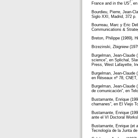
France and in the US”, en
Bourdieu, Pierre, Jean-C
Siglo XXI, Madrid, 372 p.
Bourreau, Marc y Eric Deb
Communications & Strateg
Breton, Philippe (1989), H
Brzezinski, Zbigniew (197
Burgelman, Jean-Claude (1
science”, en Splichal, Sl
Press, West Lafayette, In
Burgelman, Jean-Claude (19
en Réseaux nº 78, CNET, 
Burgelman, Jean-Claude (1
de comunicación”, en Tel
Bustamante, Enrique (1997
chamanes”, en El Viejo To
Bustamante, Enrique (199
ante el VI Doctoral Work
Bustamante, Enrique (et al
Tecnología de la Junta d