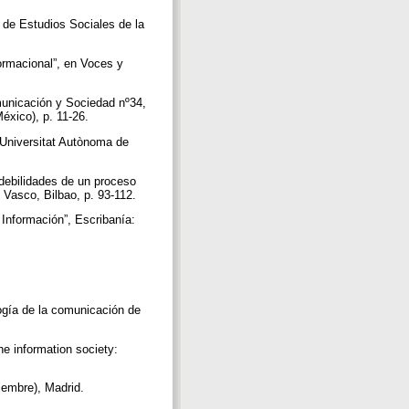
o de Estudios Sociales de la
formacional”, en Voces y
municación y Sociedad nº34,
éxico), p. 11-26.
, Universitat Autònoma de
 debilidades de un proceso
 Vasco, Bilbao, p. 93-112.
 Información”, Escribanía:
logía de la comunicación de
he information society:
ciembre), Madrid.