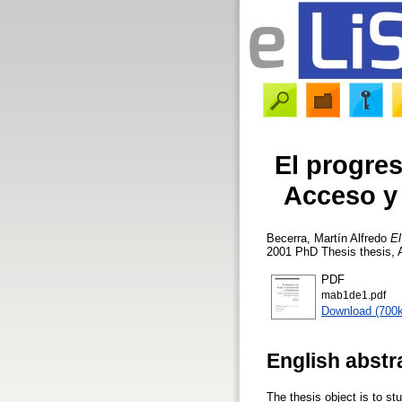
El progres
Acceso y 
Becerra, Martín Alfredo
El
2001 PhD Thesis thesis, A
PDF
mab1de1.pdf
Download (700
English abstr
The thesis object is to st