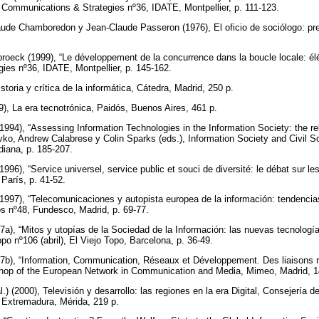
 Communications & Strategies nº36, IDATE, Montpellier, p. 111-123.
laude Chamboredon y Jean-Claude Passeron (1976), El oficio de sociólogo: p
roeck (1999), “Le développement de la concurrence dans la boucle locale: élé
ies nº36, IDATE, Montpellier, p. 145-162.
istoria y crítica de la informática, Cátedra, Madrid, 250 p.
9), La era tecnotrónica, Paidós, Buenos Aires, 461 p.
994), “Assessing Information Technologies in the Information Society: the 
avko, Andrew Calabrese y Colin Sparks (eds.), Information Society and Civil S
diana, p. 185-207.
96), “Service universel, service public et souci de diversité: le débat sur les
París, p. 41-52.
997), “Telecomunicaciones y autopista europea de la información: tendencias
os nº48, Fundesco, Madrid, p. 69-77.
a), “Mitos y utopías de la Sociedad de la Información: las nuevas tecnologí
po nº106 (abril), El Viejo Topo, Barcelona, p. 36-49.
7b), “Information, Communication, Réseaux et Développement. Des liaisons r
shop of the European Network in Communication and Media, Mimeo, Madrid, 
.) (2000), Televisión y desarrollo: las regiones en la era Digital, Consejería 
e Extremadura, Mérida, 219 p.