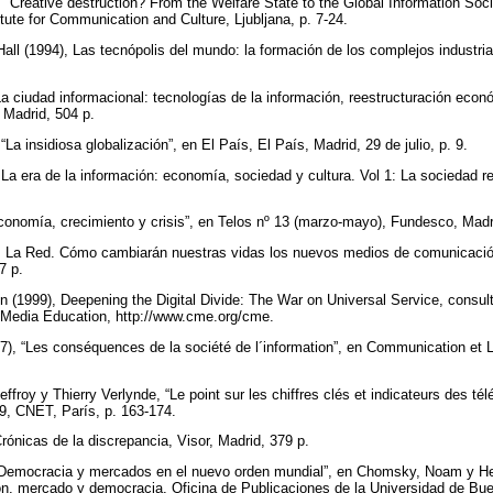
 “Creative destruction? From the Welfare State to the Global Information Soci
itute for Communication and Culture, Ljubljana, p. 7-24.
all (1994), Las tecnópolis del mundo: la formación de los complejos industria
La ciudad informacional: tecnologías de la información, reestructuración econ
l, Madrid, 504 p.
“La insidiosa globalización”, en El País, El País, Madrid, 29 de julio, p. 9.
La era de la información: economía, sociedad y cultura. Vol 1: La sociedad red
“Economía, crecimiento y crisis”, en Telos nº 13 (marzo-mayo), Fundesco, Madr
), La Red. Cómo cambiarán nuestras vidas los nuevos medios de comunicación
7 p.
n (1999), Deepening the Digital Divide: The War on Universal Service, consul
r Media Education, http://www.cme.org/cme.
97), “Les conséquences de la société de l´information”, en Communication et 
ffroy y Thierry Verlynde, “Le point sur les chiffres clés et indicateurs des 
9, CNET, París, p. 163-174.
ónicas de la discrepancia, Visor, Madrid, 379 p.
emocracia y mercados en el nuevo orden mundial”, en Chomsky, Noam y Hein
n, mercado y democracia, Oficina de Publicaciones de la Universidad de Bue