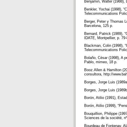
Benjamin, Walter (1988), 
Benkler, Yochai (1998), “C
Telecommunications Policy
Berger, Peter y Thomas Lu
Barcelona, 125 p.
Bernard, Patrick (1989), “
IDATE, Montpellier, p. 79
Blackman, Colin (1998), 
Telecommunications Policy
Bolaño, César (1998), A 
Pablo, mimeo, 18 p.
Booz.Allen & Hamilton (20
consultora, http://www.b
Borges, Jorge Luis (1989a
Borges, Jorge Luis (1989b
Borón, Atilio (1991), Est
Borón, Atilio (1999), “Pe
Bouquillion, Philippe (199
Sciences de la société, n
Bourdeau de Fontenay, Ala