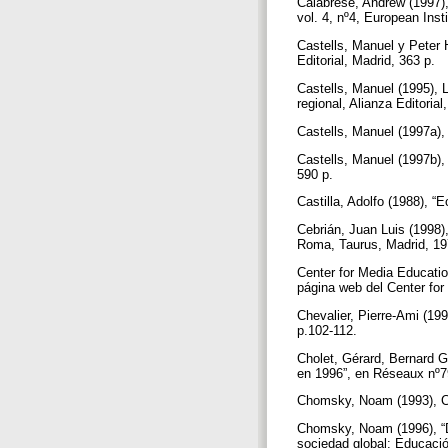
Calabrese, Andrew (1997),
vol. 4, nº4, European Inst
Castells, Manuel y Peter H
Editorial, Madrid, 363 p.
Castells, Manuel (1995), 
regional, Alianza Editoria
Castells, Manuel (1997a), 
Castells, Manuel (1997b), 
590 p.
Castilla, Adolfo (1988), 
Cebrián, Juan Luis (1998
Roma, Taurus, Madrid, 19
Center for Media Educatio
página web del Center fo
Chevalier, Pierre-Ami (19
p.102-112.
Cholet, Gérard, Bernard Ge
en 1996”, en Réseaux nº7
Chomsky, Noam (1993), Cr
Chomsky, Noam (1996), “D
sociedad global: Educació