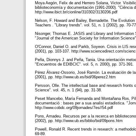
Moya Aegón, Felix de and Herrero Solana, Victor. Visibili
biblioteconomía y documentación (1991-2000). "Ciência da
http://www.ibict.br/cionline/310302/3130206.pdf
Nelson, F. Howard and Bailey, Bernadette. The Evolution
Teachers . "Library trends". vol. 51, n. 1 (2002), pp. 70-7
Nisonger, Thomas E. JASIS and Library and Information Sc
"Journal of the American Society for Information Science"
O'Connor, Daniel O. and Parkb, Soyeon. Crisis in LIS rese
(2001), pp. 103-107. http://www.sciencedirect.com/scien
Peña, Dionnys J. and Peña, Tania. Una orientación metodo
"Encuentros de EDIBCIC". vol. 5, n. 2000), pp. 371-391.
Pérez Álvarez-Ossorio, José Ramón. La evaluación de las 
(2001), pp. http://www.ub.es/bid/06perez2.htm
Persson, Olle. The intellectual base and research fronts 
Science". vol. 45, n. 1 (94), pp. 31-38.
Peset Mancebo, María Fernanda and Montañana Ros, Pilar. 
documentació : bases per a sua analisi estadistica. "Jor
http://www.cobdc.org/09jornades/7es//54.pdf
Pons, Amadeu. Recursos per a la recerca en bibliotecono
(2002), pp. http://www.ub.es/biblio/bid/09pons.htm
Powell, Ronald R. Recent trends in research: a methodolog
69-89.