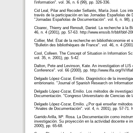
l'information". vol. 36, n. 6 (99), pp. 326-336.
Cid Leal, Pilar and Recoder Sellarés, María José. Los in
través de la participación en las Jornadas Españolas d
"Jornadas Españolas de Documentación". vol. 6, n. 98), 
Cloarec, Thierry and Renoult, Daniel. La recherche à la Bi
46, n. 4 (2001), pp. 57-63. http://www.enssib.fr/bbf/bbf-2
Collier, Mel. État de la recherche en bibliothéconomie et 
"Bulletin des bibliothèques de France". vol. 46, n. 4 (2001
Cool, Colleen. The Concept of Situation in Information 
vol. 35, n. 2001), pp. 5-42.
Dalton, Pete and Levinson, Kate. An investigation of LIS 
Conference". vol. 66 (2000), pp. http://www.ifla.org/IV/i
Delgado López-Cozar, Emilio. Diagnóstico de la investi
embrionario. "Journal of Spanish Research on Information 
Delgado López-Cozar, Emilio. Los métodos de investigació
Documentación. "Congreso Universitario de Ciencias de l
Delgado López-Cozar, Emilio. ¿Por qué enseñar métodos 
"Anales de Documentación". vol. 4, n. 2001), pp. 57-71.
Garrido Arilla, Mª. Rosa. La Documentación como instrum
investigación. Su proyección en la actividad docente e in
2000), pp. 65-68.