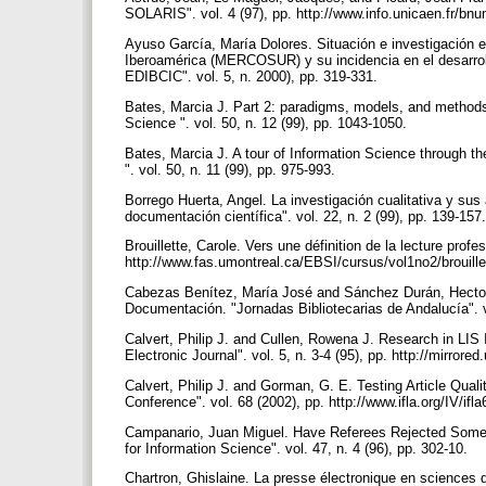
SOLARIS". vol. 4 (97), pp. http://www.info.unicaen.fr/bn
Ayuso García, María Dolores. Situación e investigación 
Iberoamérica (MERCOSUR) y su incidencia en el desarroll
EDIBCIC". vol. 5, n. 2000), pp. 319-331.
Bates, Marcia J. Part 2: paradigms, models, and methods 
Science ". vol. 50, n. 12 (99), pp. 1043-1050.
Bates, Marcia J. A tour of Information Science through t
". vol. 50, n. 11 (99), pp. 975-993.
Borrego Huerta, Angel. La investigación cualitativa y su
documentación científica". vol. 22, n. 2 (99), pp. 139-157
Brouillette, Carole. Vers une définition de la lecture profes
http://www.fas.umontreal.ca/EBSI/cursus/vol1no2/brouill
Cabezas Benítez, María José and Sánchez Durán, Hector
Documentación. "Jornadas Bibliotecarias de Andalucía". v
Calvert, Philip J. and Cullen, Rowena J. Research in LI
Electronic Journal". vol. 5, n. 3-4 (95), pp. http://mirrored
Calvert, Philip J. and Gorman, G. E. Testing Article Qual
Conference". vol. 68 (2002), pp. http://www.ifla.org/IV/if
Campanario, Juan Miguel. Have Referees Rejected Some of
for Information Science". vol. 47, n. 4 (96), pp. 302-10.
Chartron, Ghislaine. La presse électronique en sciences d