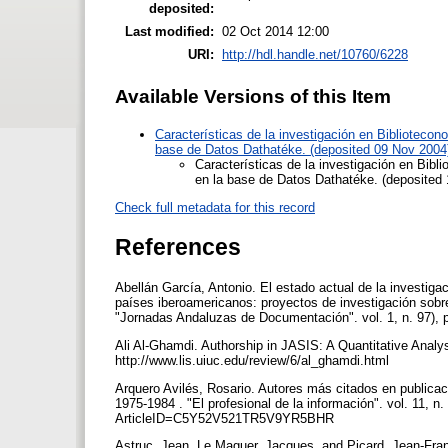
deposited:
Last modified:
02 Oct 2014 12:00
URI:
http://hdl.handle.net/10760/6228
Available Versions of this Item
Características de la investigación en Bibliotecon
base de Datos Dathatéke. (deposited 09 Nov 2004
Características de la investigación en Bibl
en la base de Datos Dathatéke. (deposited 
Check full metadata for this record
References
Abellán García, Antonio. El estado actual de la investi
países iberoamericanos: proyectos de investigación sobr
"Jornadas Andaluzas de Documentación". vol. 1, n. 97), 
Ali Al-Ghamdi. Authorship in JASIS: A Quantitative Analys
http://www.lis.uiuc.edu/review/6/al_ghamdi.html
Arquero Avilés, Rosario. Autores más citados en publica
1975-1984 . "El profesional de la información". vol. 11, n
ArticleID=C5Y52V521TR5V9YR5BHR
Astruc, Jean, Le Maguer, Jacques, and Picard, Jean-Franç