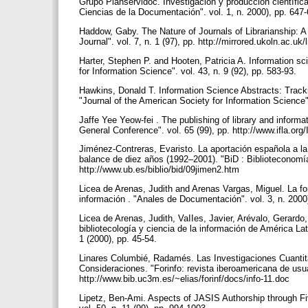
Grupo Planservidoc. Investigación y producción científi
Ciencias de la Documentación". vol. 1, n. 2000), pp. 647
Haddow, Gaby. The Nature of Journals of Librarianship: 
Journal". vol. 7, n. 1 (97), pp. http://mirrored.ukoln.ac.uk
Harter, Stephen P. and Hooten, Patricia A. Information s
for Information Science". vol. 43, n. 9 (92), pp. 583-93.
Hawkins, Donald T. Information Science Abstracts: Trackin
"Journal of the American Society for Information Science".
Jaffe Yee Yeow-fei . The publishing of library and informa
General Conference". vol. 65 (99), pp. http://www.ifla.or
Jiménez-Contreras, Evaristo. La aportación española a la
balance de diez años (1992–2001). "BiD : Biblioteconomía
http://www.ub.es/biblio/bid/09jimen2.htm
Licea de Arenas, Judith and Arenas Vargas, Miguel. La fo
información . "Anales de Documentación". vol. 3, n. 20
Licea de Arenas, Judith, VaIIes, Javier, Arévalo, Gerardo
bibliotecología y ciencia de la información de América Lat
1 (2000), pp. 45-54.
Linares Columbié, Radamés. Las Investigaciones Cuantita
Consideraciones. "Forinfo: revista iberoamericana de usua
http://www.bib.uc3m.es/~elias/forinf/docs/info-11.doc
Lipetz, Ben-Ami. Aspects of JASIS Authorship through Fi