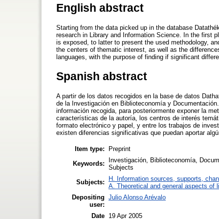
English abstract
Starting from the data picked up in the database Datathék
research in Library and Information Science. In the first 
is exposed, to latter to present the used methodology, and 
the centers of thematic interest, as well as the differenc
languages, with the purpose of finding if significant diffe
Spanish abstract
A partir de los datos recogidos en la base de datos Datha
de la Investigación en Biblioteconomía y Documentación. 
información recogida, para posteriormente exponer la metod
características de la autoría, los centros de interés te
formato electrónico y papel, y entre los trabajos de inves
existen diferencias significativas que puedan aportar algú
Item type:
Preprint
Investigación, Biblioteconomía, Docume
Keywords:
Subjects
H. Information sources, supports, chan
Subjects:
A. Theoretical and general aspects of l
Depositing
Julio Alonso Arévalo
user:
Date
19 Apr 2005