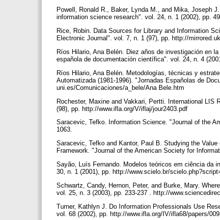
Powell, Ronald R., Baker, Lynda M., and Mika, Joseph J. L
information science research". vol. 24, n. 1 (2002), pp. 
Rice, Robin. Data Sources for Library and Information S
Electronic Journal". vol. 7, n. 1 (97), pp. http://mirrored.u
Ríos Hilario, Ana Belén. Diez años de investigación en l
española de documentación científica". vol. 24, n. 4 (200
Ríos Hilario, Ana Belén. Metodologías, técnicas y estra
Automatizada (1981-1996). "Jornadas Españolas de Documen
uni.es/Comunicaciones/a_bele/Ana Bele.htm
Rochester, Maxine and Vakkari, Pertti. International LIS 
(98), pp. http://www.ifla.org/V/iflaj/jour2403.pdf
Saracevic, Tefko. Information Science. "Journal of the Ame
1063.
Saracevic, Tefko and Kantor, Paul B. Studying the Value o
Framework. "Journal of the American Society for Informati
Sayão, Luís Fernando. Modelos teóricos em ciência da inf
30, n. 1 (2001), pp. http://www.scielo.br/scielo.php?s
Schwartz, Candy, Hernon, Peter, and Burke, Mary. Where
vol. 25, n. 3 (2003), pp. 233-237 . http://www.sciencedi
Turner, Kathlyn J. Do Information Professionals Use Res
vol. 68 (2002), pp. http://www.ifla.org/IV/ifla68/papers/00