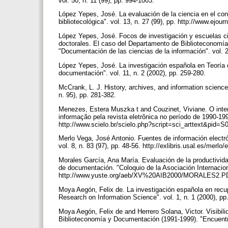
vol. 50, n. 11 (99), pp. 994-1003.
López Yepes, José. La evaluación de la ciencia en el con
bibliotecológica". vol. 13, n. 27 (99), pp. http://www.ejo
López Yepes, José. Focos de investigación y escuelas cie
doctorales. El caso del Departamento de Biblioteconomí
"Documentación de las ciencias de la información". vol. 2
López Yepes, José. La investigación española en Teoría 
documentación". vol. 11, n. 2 (2002), pp. 259-280.
McCrank, L. J. History, archives, and information scienc
n. 95), pp. 281-382.
Menezes, Estera Muszka t and Couzinet, Viviane. O intere
informação pela revista eletrônica no período de 1990-1999
http://www.scielo.br/scielo.php?script=sci_arttext&p
Merlo Vega, José Antonio. Fuentes de información electró
vol. 8, n. 83 (97), pp. 48-56. http://exlibris.usal.es/merlo/
Morales García, Ana María. Evaluación de la productividad
de documentación. "Coloquio de la Asociación Internacional
http://www.yuste.org/aeb/XV%20AIB2000/MORALES2.
Moya Aegón, Felix de. La investigación española en recupe
Research on Information Science". vol. 1, n. 1 (2000), pp
Moya Aegón, Felix de and Herrero Solana, Victor. Visibili
Biblioteconomía y Documentación (1991-1999). "Encuentr