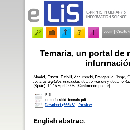
Login
Create 
Temaria, un portal de 
informació
Abadal, Ernest
,
Estivill, Assumpció
,
Franganillo, Jorge
,
G
revistas digitales españolas de información y documenta
(Spain), 14-15 April 2005. [Conference poster]
PDF
posterfesabid_temaria.pdf
Download (565kB)
|
Preview
English abstract