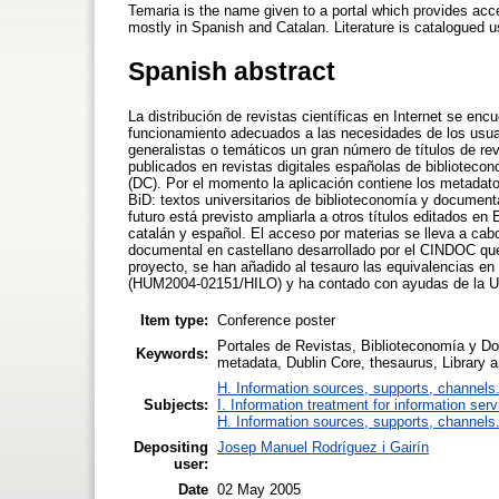
Temaria is the name given to a portal which provides acce
mostly in Spanish and Catalan. Literature is catalogued 
Spanish abstract
La distribución de revistas científicas en Internet se e
funcionamiento adecuados a las necesidades de los usuari
generalistas o temáticos un gran número de títulos de revis
publicados en revistas digitales españolas de bibliotec
(DC). Por el momento la aplicación contiene los metadat
BiD: textos universitarios de biblioteconomía y documen
futuro está previsto ampliarla a otros títulos editados en
catalán y español. El acceso por materias se lleva a ca
documental en castellano desarrollado por el CINDOC que
proyecto, se han añadido al tesauro las equivalencias en 
(HUM2004-02151/HILO) y ha contado con ayudas de la Un
Item type:
Conference poster
Portales de Revistas, Biblioteconomía y Do
Keywords:
metadata, Dublin Core, thesaurus, Library 
H. Information sources, supports, channels
Subjects:
I. Information treatment for information ser
H. Information sources, supports, channels
Depositing
Josep Manuel Rodríguez i Gairín
user:
Date
02 May 2005