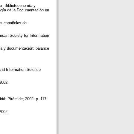
 en Biblioteconomía y
logía de la Documentación en
as españolas de
rican Society for Information
mía y documentación: balance
y and Information Science
 2002.
id: Pirámide; 2002. p. 117-
 2002.