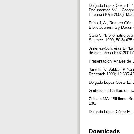
Delgado López-Cózar E. “L
Documentación”. I Congres
España (1075-2000). Madr
Frías J. A., Romero Gómez
Biblioteconomía y Docume
Cano V. “Bibliometric over
Science. 1999; 50(8):675
Jiménez-Contreras E. “La 
de diez años (1992-2001)”
Presentación. Anales de 
Järvelin K, Vakkari P. “Co
Research 1990; 12:395-4
Delgado López-Cózar E. L
Garfield E. Bradford’s Law
Zulueta MA. “Bibliometría
136.
Delgado López-Cózar E. L
Downloads