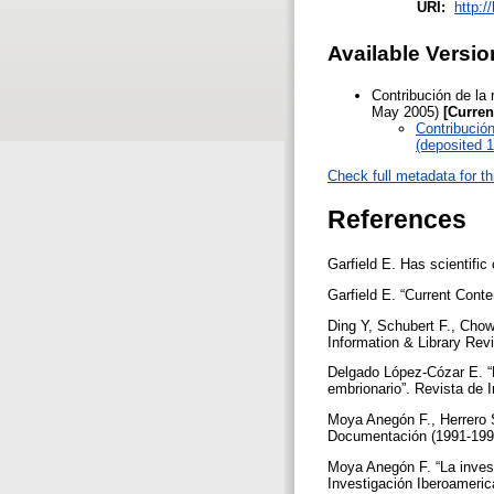
URI:
http:/
Available Versio
Contribución de la
May 2005)
[Curren
Contribución
(deposited 1
Check full metadata for th
References
Garfield E. Has scientifi
Garfield E. “Current Conte
Ding Y, Schubert F., Chowdh
Information & Library Rev
Delgado López-Cózar E. “
embrionario”. Revista de 
Moya Anegón F., Herrero S
Documentación (1991-199
Moya Anegón F. “La invest
Investigación Iberoameric