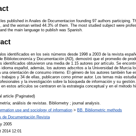
act
icles published in Anales de Documentacion founding 97 authors participing. Th
ors, and the woman writed 44.3% of them. The most studied subject were profe
and the main language to publish was Spanish.
ract
ículos identificados en los seis números desde 1998 a 2003 de la revista espa
e Biblioteconomía y Documentación (AD), demostró que el promedio de pro
s identificados obtuvieron una media de 1.15 autores por artículo. Se encontr
en idioma español, además, los autores adscritos a la Universidad de Murcia l
a una orientación de consumo interno. El género de los autores también fue e
s trabajos y 34 de ellas, publicaron como primer autor. Los temas más estudi
rofesionales y la investigación sobre la búsqueda de información y su gestión
n estos artículos se centraron en la estrategia conceptual y en el método hi
l article (Paginated)
metría; análisis de revistas. Bibliometry ; journal analysis.
ormation use and sociology of information
>
BB. Bibliometric methods
s de Documentación Revista
y 2005
t 2014 12:01