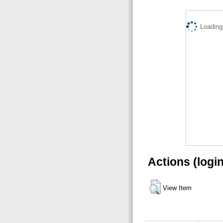
Loading.
Actions (logi
View Item