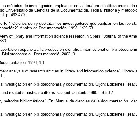
os métodos de investigación empleados en la literatura científica producida
o Universitario de Ciencias de la Documentación. Teoría, historia y metodo
id. p. 463-479.
 P. “¿Quiénes son y qué citan los investigadores que publican en las revist
ntación?”. Anales de Documentación. 1998; 1:29-53.
view of library and information science research in Spain”. Journal of the Ame
-680.
aportación española a la producción científica internacional en bibliotecono
. Biblioteconomía i Documentació. 2002; 9.
Documentación. 1998; 1:1.
ntent analysis of research articles in library and information science”. Librar
21.
a investigación en biblioteconomía y documentación. Gijón: Ediciones Trea;
 and related statistical patterns. Current Contents 1980; 19:5-12.
 y métodos bibliométricos”. En: Manual de ciencias de la documentación. Madr
a investigación en biblioteconomía y documentación. Gijón: Ediciones Trea;