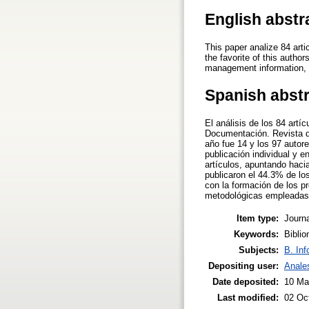
English abstr
This paper analize 84 art
the favorite of this auth
management information, 
Spanish abst
El análisis de los 84 art
Documentación. Revista d
año fue 14 y los 97 autore
publicación individual y 
artículos, apuntando haci
publicaron el 44.3% de lo
con la formación de los p
metodológicas empleadas e
Item type:
Journa
Keywords:
Biblio
Subjects:
B. Inf
Depositing user:
Anale
Date deposited:
10 Ma
Last modified:
02 Oc