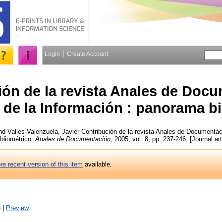
Login
Create Account
ión de la revista Anales de Doc
a de la Información : panorama b
nd
Valles-Valenzuela, Javier
Contribución de la revista Anales de Documentaci
bliométrico.
Anales de Documentación
, 2005, vol. 8, pp. 237-246. [Journal ar
re recent version of this item
available.
)
|
Preview