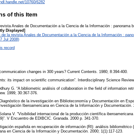
/hdl.handle.net/10760/6282
ns of this Item
 revista Anales de Documentación a la Ciencia de la Información : panorama bi
tly Displayed]
 de la revista Anales de Documentación a la Ciencia de la Información : pano
7 Jul 2008)
is record
c communication changes in 300 years? Current Contents. 1980; 8:394-400.
nts: its impact on scientific communication”. Interdisciplinary Science Revie
ury G. “A bibliometric análisis of collaboration in the field of information retr
iew. 1999; 30:367-376.
Diagnóstico de la investigación en Biblioteconomía y Documentación en Esp
Investigación Iberoamericana en Ciencia de la Información y Documentación. 
olana V. “Visibilidad internacional de la producción científica iberoamerican
9)”. V Encuentro de EDIBCIC. Granada. 2000 p. 341-370.
igación española en recuperación de información (RI): análisis bibliométrico 
ana en Ciencia de la Información y Documentación. 2000; 1(1):117-123.