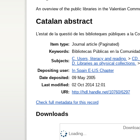
An overview of the public libraries in the Valentian Comm
Catalan abstract
L'estat de la questió de les biblioteques públiques a la C
Item type:
Journal article (Paginated)
Keywords:
Bibliotecas Públicas en la Comunidad
C. Users, literacy and reading.
>
CD. 
Subjects:
D. Libraries as physical collections.
Depositing user:
In Spain E-LIS Chapter
Date deposited:
09 May 2005
Last modified:
02 Oct 2014 12:01
URI:
http://hdl.handle.net/10760/6297
Check full metadata for this record
Downloads
Download
Loading...