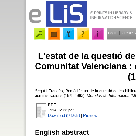
Login
Create 
L'estat de la questió de
Comunitat Valenciana : 
(
Seguí i Francès, Romà
L'estat de la questió de les bibli
administracions (1978-1993).
Métodos de Información (M
PDF
1994-02-28.pdf
Download (980kB)
|
Preview
English abstract