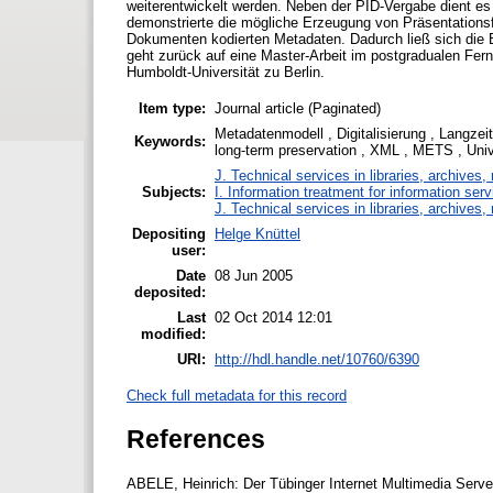
weiterentwickelt werden. Neben der PID-Vergabe dient es 
demonstrierte die mögliche Erzeugung von Präsentations
Dokumenten kodierten Metadaten. Dadurch ließ sich die Be
geht zurück auf eine Master-Arbeit im postgradualen Fern
Humboldt-Universität zu Berlin.
Item type:
Journal article (Paginated)
Metadatenmodell , Digitalisierung , Langzeita
Keywords:
long-term preservation , XML , METS , Univ
J. Technical services in libraries, archive
Subjects:
I. Information treatment for information ser
J. Technical services in libraries, archive
Depositing
Helge Knüttel
user:
Date
08 Jun 2005
deposited:
Last
02 Oct 2014 12:01
modified:
URI:
http://hdl.handle.net/10760/6390
Check full metadata for this record
References
ABELE, Heinrich: Der Tübinger Internet Multimedia Serv