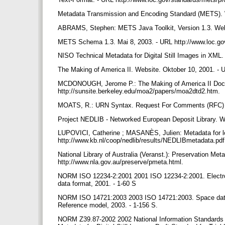
Metadata Transmission and Encoding Standard (METS). W
ABRAMS, Stephen: METS Java Toolkit, Version 1.3. Websi
METS Schema 1.3. Mai 8, 2003. - URL http://www.loc.g
NISO Technical Metadata for Digital Still Images in XML.
The Making of America II. Website. Oktober 10, 2001. - 
MCDONOUGH, Jerome P.: The Making of America II Docume
http://sunsite.berkeley.edu/moa2/papers/moa2dtd2.htm.
MOATS, R.: URN Syntax. Request For Comments (RFC) 2141
Project NEDLIB - Networked European Deposit Library. We
LUPOVICI, Catherine ; MASANÈS, Julien: Metadata for lo
http://www.kb.nl/coop/nedlib/results/NEDLIBmetadata.pd
National Library of Australia (Veranst.): Preservation Met
http://www.nla.gov.au/preserve/pmeta.html.
NORM ISO 12234-2:2001 2001 ISO 12234-2:2001. Electron
data format, 2001. - 1-60 S
NORM ISO 14721:2003 2003 ISO 14721:2003. Space data a
Reference model, 2003. - 1-156 S.
NORM Z39.87-2002 2002 National Information Standards Or