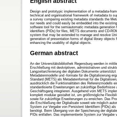
English abstract
Design and prototypic implementation of a metadata-framew
technical and organisational framework of metadata to sup
a survey comparing existing metadata standards the Met
our needs and could easily be embedded into the existin
software tool for the semiautomatic metadata generation f
identifiers (PIDs) for files, METS documents and CD-ROM
system that may be extended to manage and resolve Unif
generation of presentation forms of digital library obje
enhancing the usability of digital objects.
German abstract
An der Universitätsbibliothek Regensburg werden in mittlere
Erschließung mit deskriptiven, administrativen und strukt
Langzeitarchivierung der digitalen Dokumente unterstützt
Metadatenmodelle und -formate für die Digitalisierung 
Standard (METS) als Metadatenformat für die Digitalisier
ausdrücklich die Funktionalitäten des Referenzmodells e
standardisierte Erweiterungen an zukünftige Bedürfnisse 
Geschäftsgang integrieren. Ausgehend vom METS impleme
komplett modular gestaltet ist, um größtmögliche Flexibil
sowie für zukünftige Erweiterungen zu erreichen. Das Prog
die Erschließung der Digitalisate soweit wie möglich au
System zur Vergabe von Persistent Identifiern (PIDs) 
benötigt. Beim Übergang von der Speicherung der digi
PIDs entfallen. Das implementierte System zur Vergabe 