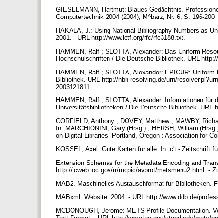
GIESELMANN, Hartmut: Blaues Gedächtnis. Professionelle 
Computertechnik 2004 (2004), M^barz, Nr. 6, S. 196-200
HAKALA, J.: Using National Bibliography Numbers as U
2001. - URL http://www.ietf.org/rfc/rfc3188.txt.
HAMMEN, Ralf ; SLOTTA, Alexander: Das Uniform-Resou
Hochschulschriften / Die Deutsche Bibliothek. URL http://
HAMMEN, Ralf ; SLOTTA, Alexander: EPICUR: Uniform Re
Bibliothek. URL http://nbn-resolving.de/urn/resolver.pl?
2003121811
HAMMEN, Ralf ; SLOTTA, Alexander: Informationen für d
Universitätsbibliotheken / Die Deutsche Bibliothek. URL h
CORFIELD, Anthony ; DOVEY, Matthew ; MAWBY, Richard 
In: MARCHIONINI, Gary (Hrsg.) ; HERSH, William (Hrsg
on Digital Libraries. Portland, Oregon : Association for
KOSSEL, Axel: Gute Karten für alle. In: c't - Zeitschrift f
Extension Schemas for the Metadata Encoding and Trans
http://lcweb.loc.gov/rr/mopic/avprot/metsmenu2.html. - 
MAB2. Maschinelles Austauschformat für Bibliotheken. 
MABxml. Website. 2004. - URL http://www.ddb.de/profes
MCDONOUGH, Jerome: METS Profile Documentation. Versio
Text-Format. - URL http://www.loc.gov/standards/mets/pro