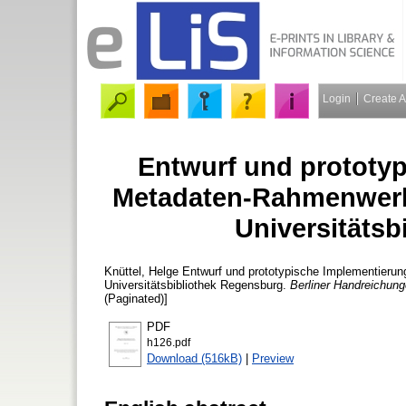
Login
Create 
Entwurf und prototy
Metadaten-Rahmenwerks 
Universitäts
Knüttel, Helge
Entwurf und prototypische Implementierung
Universitätsbibliothek Regensburg.
Berliner Handreichung
(Paginated)]
PDF
h126.pdf
Download (516kB)
|
Preview