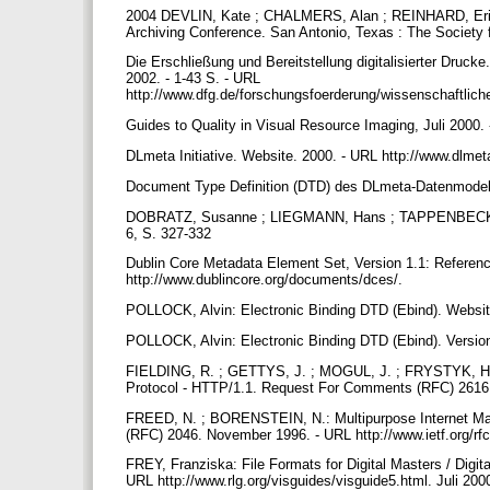
2004 DEVLIN, Kate ; CHALMERS, Alan ; REINHARD, Erik: D
Archiving Conference. San Antonio, Texas : The Society 
Die Erschließung und Bereitstellung digitalisierter Druck
2002. - 1-43 S. - URL
http://www.dfg.de/forschungsfoerderung/wissenschaftliche
Guides to Quality in Visual Resource Imaging, Juli 2000. 
DLmeta Initiative. Website. 2000. - URL http://www.dlmet
Document Type Definition (DTD) des DLmeta-Datenmodells
DOBRATZ, Susanne ; LIEGMANN, Hans ; TAPPENBECK, Inka
6, S. 327-332
Dublin Core Metadata Element Set, Version 1.1: Referenc
http://www.dublincore.org/documents/dces/.
POLLOCK, Alvin: Electronic Binding DTD (Ebind). Website.
POLLOCK, Alvin: Electronic Binding DTD (Ebind). Version 
FIELDING, R. ; GETTYS, J. ; MOGUL, J. ; FRYSTYK, H.
Protocol - HTTP/1.1. Request For Comments (RFC) 2616. J
FREED, N. ; BORENSTEIN, N.: Multipurpose Internet Ma
(RFC) 2046. November 1996. - URL http://www.ietf.org/rfc
FREY, Franziska: File Formats for Digital Masters / Digit
URL http://www.rlg.org/visguides/visguide5.html. Juli 200