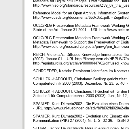
Metadata for Digital Still Images. Draft Standard for Tria
http://www.niso.org/standards/resources/Z39_87_trial_us
Reference Model for an Open Archival Information Syste
http://www.ccsds.org/documents/650x0b1.pdf. - Zugriffs
OCLC/RLG Preservation Metadata Framework Working Group
State of the Art. Januar 31 2001. - URL http://www.oclc
OCLC/RLG Preservation Metadata Framework Working Grou
Metadata Framework to Support the Preservation of Digit
http://www.oclc.org/research/projects/pmwg/pm_framewo
REICH, Victoria A.: Diffused Knowledge Immortalizes It
(2002), Januar 01. - URL http://library.cern.ch/HEPLW/7/p
http://eprints.rclis.org/archive/00000447/02/diffused_kno
SCHROEDER, Kathrin: Persistent Identifiers im Kontext v
SCHULZKI-HADDOUTI, Christiane: Bedingt gerichtsfest. Studi
Computertechnik 2003 (2003), Dezember, Nr. 23, S. 40. -
SCHULZKI-HADDOUTI, Christiane: IT-Sicherheit für den Mitt
Zeitschrift für Computertechnik 2003 (2003), Juni, Nr. 12
SPANIER, Kurt: DLmeta2002 - Die Evolution eines Datenmo
- URL http://www.uni-tuebingen.de/zdv/bi/bi02/bi029e2-d
SPANIER, Kurt: DLmeta2002 - Evolution und Einsatz eine
Kommunikation (PIK) 27 (2004), Nr. 1, S. 32-36. - ISSN
STURM, Jacob: Deutschlands Flora in Abbildungen. Nür