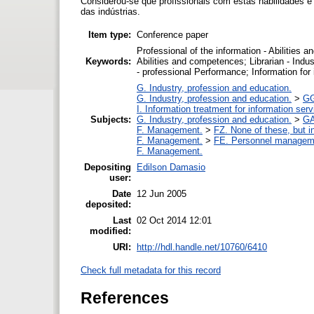
Considerou-se que profissionais com estas habilidades 
das indústrias.
Item type:
Conference paper
Professional of the information - Abilities a
Keywords:
Abilities and competences; Librarian - Indus
- professional Performance; Information for
G. Industry, profession and education.
G. Industry, profession and education.
>
GG
I. Information treatment for information ser
Subjects:
G. Industry, profession and education.
>
GA
F. Management.
>
FZ. None of these, but in
F. Management.
>
FE. Personnel managem
F. Management.
Depositing
Edilson Damasio
user:
Date
12 Jun 2005
deposited:
Last
02 Oct 2014 12:01
modified:
URI:
http://hdl.handle.net/10760/6410
Check full metadata for this record
References