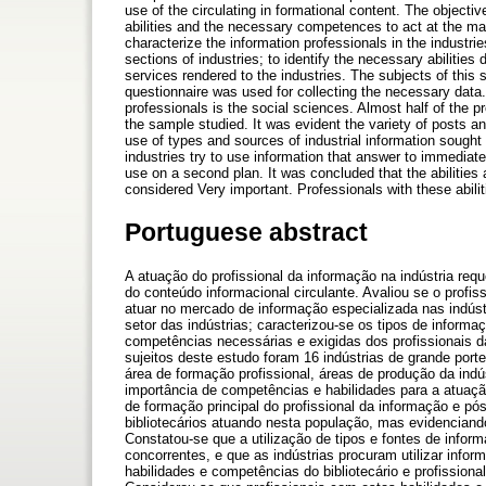
use of the circulating in formational content. The objectiv
abilities and the necessary competences to act at the mark
characterize the information professionals in the industrie
sections of industries; to identify the necessary abilities
services rendered to the industries. The subjects of this 
questionnaire was used for collecting the necessary dat
professionals is the social sciences. Almost half of the p
the sample studied. It was evident the variety of posts an
use of types and sources of industrial information sought
industries try to use information that answer to immediate
use on a second plan. It was concluded that the abilities
considered Very important. Professionals with these abili
Portuguese abstract
A atuação do profissional da informação na indústria re
do conteúdo informacional circulante. Avaliou se o profis
atuar no mercado de informação especializada nas indústr
setor das indústrias; caracterizou-se os tipos de informa
competências necessárias e exigidas dos profissionais da
sujeitos deste estudo foram 16 indústrias de grande port
área de formação profissional, áreas de produção da indús
importância de competências e habilidades para a atuação
de formação principal do profissional da informação e p
bibliotecários atuando nesta população, mas evidenciando
Constatou-se que a utilização de tipos e fontes de infor
concorrentes, e que as indústrias procuram utilizar info
habilidades e competências do bibliotecário e profission