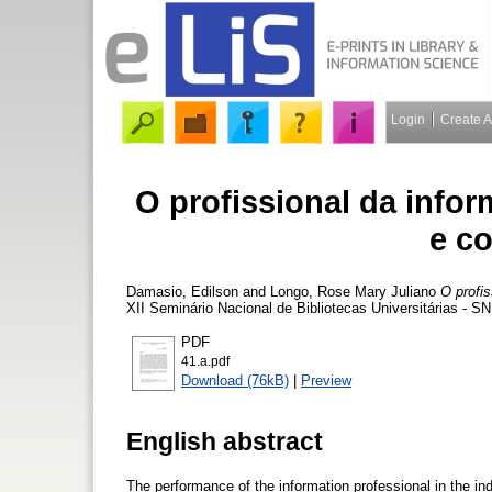
Login
Create 
O profissional da infor
e c
Damasio, Edilson
and
Longo, Rose Mary Juliano
O profis
XII Seminário Nacional de Bibliotecas Universitárias - 
PDF
41.a.pdf
Download (76kB)
|
Preview
English abstract
The performance of the information professional in the in