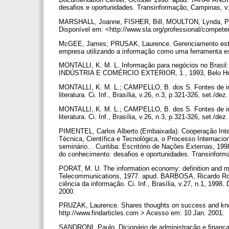
desafios e oportunidades. Transinformação, Campinas, v.1
MARSHALL, Joanne, FISHER, Bill, MOULTON, Lynda, PICCO
Disponível em: <http://www.sla.org/professional/compet
McGEE, James; PRUSAK, Laurence. Gerenciamento estraté
empresa utilizando a informação como uma ferramenta es
MONTALLI, K. M. L. Informação para negócios no Bra
INDÚSTRIA E COMÉRCIO EXTERIOR, 1., 1993, Belo Horiz
MONTALLI, K. M. L.; CAMPELLO, B. dos S. Fontes de inf
literatura. Ci. Inf., Brasília, v.26, n.3, p.321-326, set./de
MONTALLI, K. M. L.; CAMPELLO, B. dos S. Fontes de inf
literatura. Ci. Inf., Brasília, v.26, n.3, p.321-326, set./de
PIMENTEL, Carlos Alberto (Embaixada). Cooperação Inte
Técnica, Científica e Tecnológica, o Processo Internacio
seminário... Curitiba: Escritório de Nações Externas, 1
do conhecimento: desafios e oportunidades. Transinformaç
PORAT, M. U. The information economy: definition and 
Telecommunications, 1977. apud. BARBOSA, Ricardo Rodr
ciência da informação. Ci. Inf., Brasília, v.27, n.1, 1998
2000.
PRUZAK, Laurence. Shares thoughts on success and kno
http://www.findarticles.com > Acesso em: 10 Jan. 2001.
SANDRONI, Paulo. Dicionário de administração e finanças