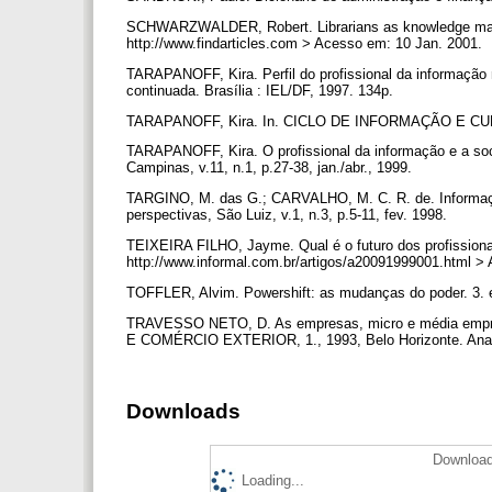
SCHWARZWALDER, Robert. Librarians as knowledge mana
http://www.findarticles.com > Acesso em: 10 Jan. 2001.
TARAPANOFF, Kira. Perfil do profissional da informação 
continuada. Brasília : IEL/DF, 1997. 134p.
TARAPANOFF, Kira. In. CICLO DE INFORMAÇÃO E CULTUR
TARAPANOFF, Kira. O profissional da informação e a soc
Campinas, v.11, n.1, p.27-38, jan./abr., 1999.
TARGINO, M. das G.; CARVALHO, M. C. R. de. Informaçã
perspectivas, São Luiz, v.1, n.3, p.5-11, fev. 1998.
TEIXEIRA FILHO, Jayme. Qual é o futuro dos profissiona
http://www.informal.com.br/artigos/a20091999001.html >
TOFFLER, Alvim. Powershift: as mudanças do poder. 3. e
TRAVESSO NETO, D. As empresas, micro e média e
E COMÉRCIO EXTERIOR, 1., 1993, Belo Horizonte. Anais
Downloads
Download
Loading...