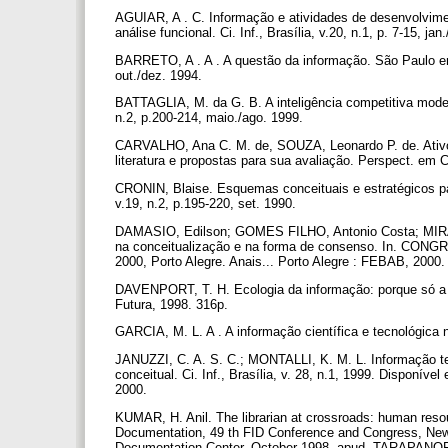
AGUIAR, A . C. Informação e atividades de desenvolviment
análise funcional. Ci. Inf., Brasília, v.20, n.1, p. 7-15, jan
BARRETO, A . A . A questão da informação. São Paulo e
out./dez. 1994.
BATTAGLIA, M. da G. B. A inteligência competitiva modela
n.2, p.200-214, maio./ago. 1999.
CARVALHO, Ana C. M. de, SOUZA, Leonardo P. de. Ativos 
literatura e propostas para sua avaliação. Perspect. em Ci.
CRONIN, Blaise. Esquemas conceituais e estratégicos pa
v.19, n.2, p.195-220, set. 1990.
DAMASIO, Edilson; GOMES FILHO, Antonio Costa; MIRAN
na conceitualização e na forma de consenso. In.
2000, Porto Alegre. Anais... Porto Alegre : FEBAB, 2000.
DAVENPORT, T. H. Ecologia da informação: porque só a t
Futura, 1998. 316p.
GARCIA, M. L. A . A informação científica e tecnológica no 
JANUZZI, C. A. S. C.; MONTALLI, K. M. L. Informação te
conceitual. Ci. Inf., Brasília, v. 28, n.1, 1999. Disponív
2000.
KUMAR, H. Anil. The librarian at crossroads: human resouc
Documentation, 49 th FID Conference and Congress, New D
Documentation Center, October 1998. apud. TARAPANOFF,