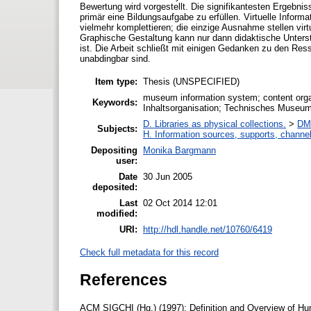
Bewertung wird vorgestellt. Die signifikantesten Ergebn
primär eine Bildungsaufgabe zu erfüllen. Virtuelle Infor
vielmehr komplettieren; die einzige Ausnahme stellen virt
Graphische Gestaltung kann nur dann didaktische Unterstüt
ist. Die Arbeit schließt mit einigen Gedanken zu den Res
unabdingbar sind.
Item type:
Thesis (UNSPECIFIED)
museum information system; content org
Keywords:
Inhaltsorganisation; Technisches Museu
D. Libraries as physical collections.
>
DM
Subjects:
H. Information sources, supports, channe
Depositing
Monika Bargmann
user:
Date
30 Jun 2005
deposited:
Last
02 Oct 2014 12:01
modified:
URI:
http://hdl.handle.net/10760/6419
Check full metadata for this record
References
ACM SIGCHI (Hg.) (1997): Definition and Overview of Hum