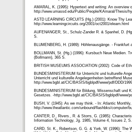
AMARAL, K. (1995): Hypertext and writing: An overview o
http://www.umassd.edu/Public/People/KAmaral/Thesis/hy
ASTD LEARNING CIRCUITS (Hg.) (2001): Know Thy Learne
http://www.learningcircuits.org/2001/oct2001/elearn.html
AUFENANGER, St., Schulz-Zander R. & Spanhel, D. (Hg.)
S.
BLUMENBERG, H. (1989): Höhlenausgänge. - Frankfurt a
BOLLMANN, St. (Hg.) (1996): Kursbuch Neue Medien. Tren
(Bollmann), 365 S.
BRITISH MUSEUMS ASSOCIATION (2002): Code of Ethics 
BUNDESMINISTERIUM für Unterricht und kulturelle Angele
Unterricht und kulturelle Angelegenheiten betreffend 
http://www.bgbl.at/CIC/BASIS/bgblpdf/www/pdf/DDD/19
BUNDESMINISTERIUM für Bildung, Wissenschaft und Kul
Gesetzes. -http://www.bgbl.at/CIC/BASIS/bgblpdf/www/
BUSH, V. (1945): As we may think. - In: Atlantic Monthly, 
http://www.theatlantic.com/unbound/flashbks/computer/
CANTER, D., Rivers., R. & Storrs, G. (1985): Characteris
Information Technology, Jg. 1985, Volume 4, Issues 2, S
CARD, St. K., Robertson, G. G. & York, W. (1996): The 