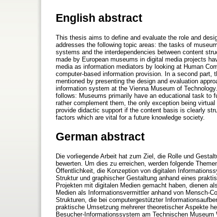
English abstract
This thesis aims to define and evaluate the role and desi
addresses the following topic areas: the tasks of museums 
systems and the interdependencies between content struct
made by European museums in digital media projects have s
media as information mediators by looking at Human Comp
computer-based information provision. In a second part, th
mentioned by presenting the design and evaluation approac
information system at the Vienna Museum of Technology. 
follows: Museums primarily have an educational task to ful
rather complement them, the only exception being virtual
provide didactic support if the content basis is clearly 
factors which are vital for a future knowledge society.
German abstract
Die vorliegende Arbeit hat zum Ziel, die Rolle und Gestal
bewerten. Um dies zu erreichen, werden folgende Themenk
Öffentlichkeit, die Konzeption von digitalen Information
Struktur und graphischer Gestaltung anhand eines prakt
Projekten mit digitalen Medien gemacht haben, dienen als
Medien als Informationsvermittler anhand von Mensch-Comp
Strukturen, die bei computergestützter Informationsaufber
praktische Umsetzung mehrerer theoretischer Aspekte her
Besucher-Informationssystem am Technischen Museum Wi