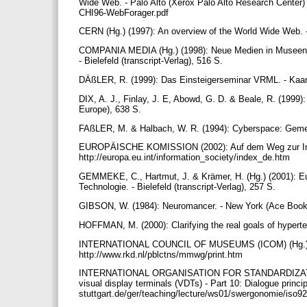
Wide Web. - Palo Alto (Xerox Palo Alto Research Center) 
CHI96-WebForager.pdf
CERN (Hg.) (1997): An overview of the World Wide We
COMPANIA MEDIA (Hg.) (1998): Neue Medien in Museen un
- Bielefeld (transcript-Verlag), 516 S.
DÄßLER, R. (1999): Das Einsteigerseminar VRML. - Kaars
DIX, A. J., Finlay, J. E, Abowd, G. D. & Beale, R. (1999)
Europe), 638 S.
FAßLER, M. & Halbach, W. R. (1994): Cyberspace: Gemeins
EUROPÄISCHE KOMISSION (2002): Auf dem Weg zur Inform
http://europa.eu.int/information_society/index_de.htm
GEMMEKE, C., Hartmut, J. & Krämer, H. (Hg.) (2001): Eup
Technologie. - Bielefeld (transcript-Verlag), 257 S.
GIBSON, W. (1984): Neuromancer. - New York (Ace Book
HOFFMAN, M. (2000): Clarifying the real goals of hypert
INTERNATIONAL COUNCIL OF MUSEUMS (ICOM) (Hg.) (199
http://www.rkd.nl/pblctns/mmwg/print.htm
INTERNATIONAL ORGANISATION FOR STANDARDIZATION (I
visual display terminals (VDTs) - Part 10: Dialogue princi
stuttgart.de/ger/teaching/lecture/ws01/swergonomie/iso9