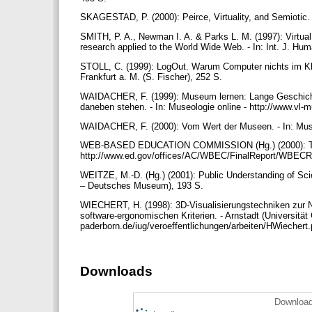
SKAGESTAD, P. (2000): Peirce, Virtuality, and Semioti
SMITH, P. A., Newman I. A. & Parks L. M. (1997): Virtual
research applied to the World Wide Web. - In: Int. J. Hu
STOLL, C. (1999): LogOut. Warum Computer nichts im K
Frankfurt a. M. (S. Fischer), 252 S.
WAIDACHER, F. (1999): Museum lernen: Lange Geschich
daneben stehen. - In: Museologie online - http://www.vl
WAIDACHER, F. (2000): Vom Wert der Museen. - In: Muse
WEB-BASED EDUCATION COMMISSION (Hg.) (2000): The Po
http://www.ed.gov/offices/AC/WBEC/FinalReport/WBECR
WEITZE, M.-D. (Hg.) (2001): Public Understanding of S
– Deutsches Museum), 193 S.
WIECHERT, H. (1998): 3D-Visualisierungstechniken zur N
software-ergonomischen Kriterien. - Arnstadt (Universität
paderborn.de/iug/veroeffentlichungen/arbeiten/HWiechert
Downloads
Download