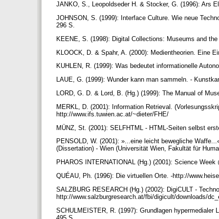
JANKO, S., Leopoldseder H. & Stocker, G. (1996): Ars El
JOHNSON, S. (1999): Interface Culture. Wie neue Technolo
296 S.
KEENE, S. (1998): Digital Collections: Museums and the
KLOOCK, D. & Spahr, A. (2000): Medientheorien. Eine Ei
KUHLEN, R. (1999): Was bedeutet informationelle Autono
LAUE, G. (1999): Wunder kann man sammeln. - Kunstka
LORD, G. D. & Lord, B. (Hg.) (1999): The Manual of Mus
MERKL, D. (2001): Information Retrieval. (Vorlesungsskrip
http://www.ifs.tuwien.ac.at/~dieter/FHE/
MÜNZ, St. (2001): SELFHTML - HTML-Seiten selbst erstel
PENSOLD, W. (2001): »...eine leicht bewegliche Waffe...«.
(Dissertation) - Wien (Universität Wien, Fakultät für Hu
PHAROS INTERNATIONAL (Hg.) (2001): Science Week @ A
QUÉAU, Ph. (1996): Die virtuellen Orte. -http://www.hei
SALZBURG RESEARCH (Hg.) (2002): DigiCULT - Technolo
http://www.salzburgresearch.at/fbi/digicult/downloads/
SCHULMEISTER, R. (1997): Grundlagen hypermedialer Ler
495 S.