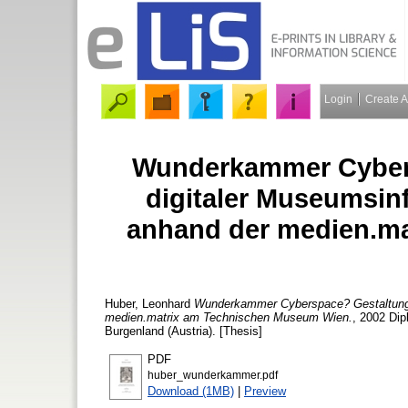
Login
Create 
Wunderkammer Cybers
digitaler Museumsinf
anhand der medien.m
Huber, Leonhard
Wunderkammer Cyberspace? Gestaltung un
medien.matrix am Technischen Museum Wien.
, 2002 Dip
Burgenland (Austria). [Thesis]
PDF
huber_wunderkammer.pdf
Download (1MB)
|
Preview