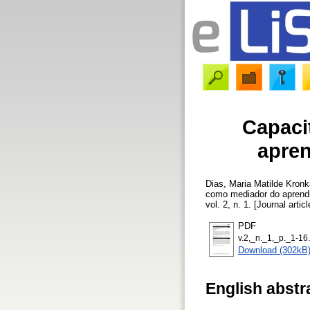
Capaci
apren
Dias, Maria Matilde Kronk
como mediador do aprendi
vol. 2, n. 1. [Journal arti
PDF
v.2,_n._1,_p._1-16
Download (302kB
English abstr