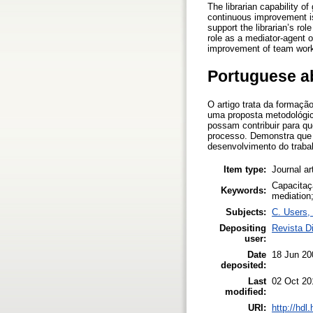
The librarian capability o
continuous improvement is
support the librarian’s ro
role as a mediator-agent o
improvement of team work,
Portuguese a
O artigo trata da formaçã
uma proposta metodológic
possam contribuir para q
processo. Demonstra que 
desenvolvimento do trabal
Item type:
Journal ar
Capacitaçã
Keywords:
mediation
Subjects:
C. Users, 
Depositing
Revista D
user:
Date
18 Jun 20
deposited:
Last
02 Oct 20
modified:
URI:
http://hdl