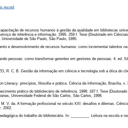
is record
pacitação de recursos humanos à gestão da qualidade em bibliotecas univers
serviço de referência e informação. 1995. 259 f. Tese (Doutorado em Ciênci
 Universidade de São Paulo, São Paulo, 1995.
to e desenvolvimento de recursos humanos: como incrementar talentos na 
do pessoas: como transformar gerentes em gestores de pessoas. 4. ed. São
, R. C. B. Gestão da informação em ciência e tecnologia sob a ótica do cl
 Literacy: princípios, filosofia e prática. Ciência da Informação, Brasília, v. 
imento prático do bibliotecário de referência. 1998. 187 f. Tese (Doutorad
nas, Universidade Federal de São Carlos, São Carlos, 1998.
M. V. da. A formação profissional no século XXI: desafios e dilemas. Ciência
ez. 2002.
edagógica do trabalho do bibliotecário. In: _________. Leitura na escola e na