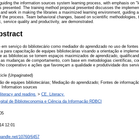
f guiding the information sources system learning process, with emphasis on "l
 presented. The training method proposal presented discusses the implementati
le and work in making the libraries a maximized learning environment, guiding an
f the process. Team behavioral changes, based on scientific methodologies, th
 service quality and productivity, are demonstrated.
bstract
o em serviço do bibliotecário como mediador do aprendizado no uso de fonte
a para capacitação de equipes bibliotecárias visando a orientação e impleme
ue as bibliotecas se tornem espaços maximizados de aprendizado, qualifica
as mudanças de comportamento, com base em metodologias científicas, cont
ho cooperativo e ações que favoreçam a qualidade e produtividade dos serviç
ticle (Unpaginated)
o de equipes bibliotecárias; Mediação do aprendizado; Fontes de informação; 
; Information sources
literacy and reading.
>
CE. Literacy.
igital de Biblioteconomia e Ciência da Informação RDBCI
05
14 12:01
.handle.net/10760/6457