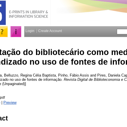
Login
Create Account
tação do bibliotecário como me
dizado no uso de fontes de inf
a
,
Belluzzo, Regina Célia Baptista
,
Pinho, Fábio Assis
and
Pires, Daniela
Capa
zado no uso de fontes de informação.
Revista Digital de Biblioteconomia e 
cle (Unpaginated)]
.pdf
)
|
Preview
act