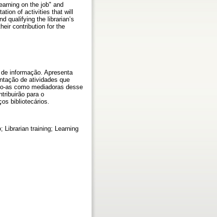
earning on the job" and
on of activities that will
d qualifying the librarian’s
eir contribution for the
s de informação. Apresenta
ntação de atividades que
ndo-as como mediadoras desse
ribuirão para o
os bibliotecários.
Librarian training; Learning