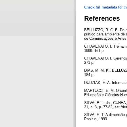
Check full metadata for th
References
BELLUZZO, R. C. B. Da ca
prático para ambiente de 
de Comunicações e Artes,
CHIAVENATO, I. Treinamen
1999. 161 p.
CHIAVENATO, I. Gerencian
271 p.
DIAS, M. M. K.; BELLUZZO
184 p.
DUDZIAK, E. A. Information
MARTUCCI, E. M. O conhec
Educação e Ciências Huma
SILVA, E. L. da.; CUNHA, 
31, n. 3, p. 77-82, set./d
SILVA, E. T. A dimensão p
Papirus, 1993.