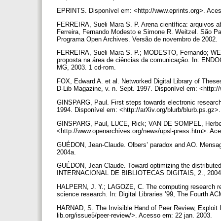
EPRINTS. Disponível em: <http://www.eprints.org>. Ace
FERREIRA, Sueli Mara S. P. Arena científica: arquivos 
Ferreira, Fernando Modesto e Simone R. Weitzel. São P
Programa Open Archives. Versão de novembro de 2002.
FERREIRA, Sueli Mara S. P.; MODESTO, Fernando; WEIT
proposta na área de ciências da comunicação. In: ENDOCO
MG, 2003. 1 cd-rom.
FOX, Edward A. et al. Networked Digital Library of Theses
D-Lib Magazine, v. n. Sept. 1997. Disponível em: <http:/
GINSPARG, Paul. First steps towards electronic research
1994. Disponível em: <http://arXiv.org/blurb/blurb.ps.gz
GINSPARG, Paul, LUCE, Rick; VAN DE SOMPEL, Herbert. Fi
<http://www.openarchives.org/news/upsl-press.htm>. Ac
GUÉDON, Jean-Claude. Olbers’ paradox and AO. Mensagem 
2004a.
GUÉDON, Jean-Claude. Toward optimizing the distributed 
INTERNACIONAL DE BIBLIOTECAS DIGITAIS, 2., 2004, C
HALPERN, J. Y.; LAGOZE, C. The computing research repo
science research. In: Digital Libraries ’99, The Fourth 
HARNAD, S. The Invisible Hand of Peer Review, Exploit In
lib.org/issue5/peer-review/>. Acesso em: 22 jan. 2003.