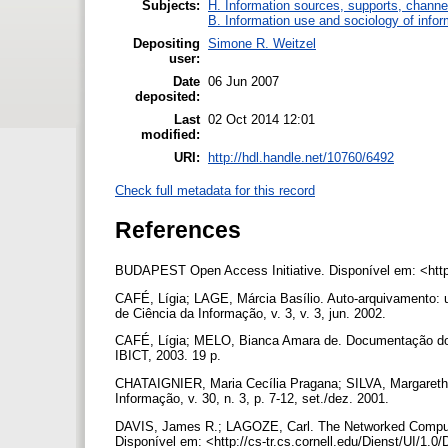
Subjects:
H. Information sources, supports, channe
B. Information use and sociology of infor
Depositing
Simone R. Weitzel
user:
Date
06 Jun 2007
deposited:
Last
02 Oct 2014 12:01
modified:
URI:
http://hdl.handle.net/10760/6492
Check full metadata for this record
References
BUDAPEST Open Access Initiative. Disponível em: <htt
CAFÉ, Lígia; LAGE, Márcia Basílio. Auto-arquivamento: 
de Ciência da Informação, v. 3, v. 3, jun. 2002.
CAFÉ, Lígia; MELO, Bianca Amara de. Documentação do pr
IBICT, 2003. 19 p.
CHATAIGNIER, Maria Cecília Pragana; SILVA, Margareth Pr
Informação, v. 30, n. 3, p. 7-12, set./dez. 2001.
DAVIS, James R.; LAGOZE, Carl. The Networked Computer
Disponível em: <http://cs-tr.cs.cornell.edu/Dienst/UI/1.0