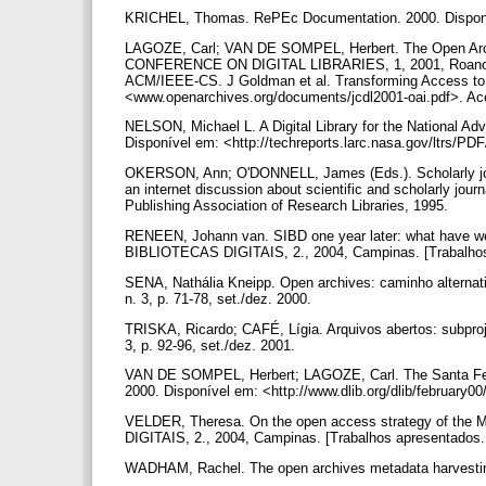
KRICHEL, Thomas. RePEc Documentation. 2000. Disponí
LAGOZE, Carl; VAN DE SOMPEL, Herbert. The Open Archives
CONFERENCE ON DIGITAL LIBRARIES, 1, 2001, Roanoke. 
ACM/IEEE-CS. J Goldman et al. Transforming Access to
<www.openarchives.org/documents/jcdl2001-oai.pdf>. A
NELSON, Michael L. A Digital Library for the National A
Disponível em: <http://techreports.larc.nasa.gov/ltrs/
OKERSON, Ann; O'DONNELL, James (Eds.). Scholarly journ
an internet discussion about scientific and scholarly jour
Publishing Association of Research Libraries, 1995.
RENEEN, Johann van. SIBD one year later: what have
BIBLIOTECAS DIGITAIS, 2., 2004, Campinas. [Trabalho
SENA, Nathália Kneipp. Open archives: caminho alternativ
n. 3, p. 71-78, set./dez. 2000.
TRISKA, Ricardo; CAFÉ, Lígia. Arquivos abertos: subprojeto
3, p. 92-96, set./dez. 2001.
VAN DE SOMPEL, Herbert; LAGOZE, Carl. The Santa Fe Con
2000. Disponível em: <http://www.dlib.org/dlib/februar
VELDER, Theresa. On the open access strategy of t
DIGITAIS, 2., 2004, Campinas. [Trabalhos apresentados
WADHAM, Rachel. The open archives metadata harvesting