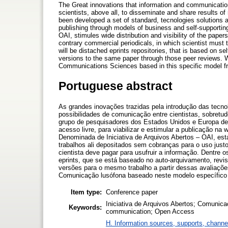
The Great innovations that information and communicatio
scientists, above all, to disseminate and share results 
been developed a set of standard, tecnologies solutions 
publishing through models of business and self-supportin
OAI, stimules wide distribution and visibility of the paper
contrary commercial periodicals, in which scientist mus
will be distached eprints repositories, that is based on s
versions to the same paper through those peer reviews. Wil
Communications Sciences based in this specific model from
Portuguese abstract
As grandes inovações trazidas pela introdução das tecn
possibilidades de comunicação entre cientistas, sobretu
grupo de pesquisadores dos Estados Unidos e Europa des
acesso livre, para viabilizar e estimular a publicação na
Denominada de Iniciativa de Arquivos Abertos – OAI, esta
trabalhos ali depositados sem cobranças para o uso justo
cientista deve pagar para usufruir a informação. Dentre 
eprints, que se está baseado no auto-arquivamento, revi
versões para o mesmo trabalho a partir dessas avaliaçõe
Comunicação lusófona baseado neste modelo específico d
Item type:
Conference paper
Iniciativa de Arquivos Abertos; Comunicaç
Keywords:
communication; Open Access
H. Information sources, supports, channe