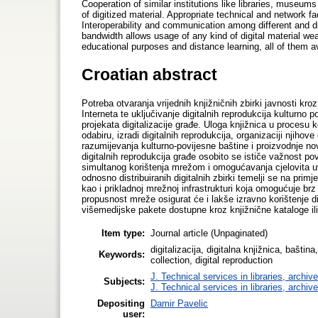
Cooperation of similar institutions like libraries, museu
of digitized material. Appropriate technical and network faci
Interoperability and communication among different and dis
bandwidth allows usage of any kind of digital material we
educational purposes and distance learning, all of them av
Croatian abstract
Potreba otvaranja vrijednih knjižničnih zbirki javnosti kroz
Interneta te uključivanje digitalnih reprodukcija kulturno 
projekata digitalizacije građe. Uloga knjižnica u procesu k
odabiru, izradi digitalnih reprodukcija, organizaciji njihov
razumijevanja kulturno-povijesne baštine i proizvodnje no
digitalnih reprodukcija građe osobito se ističe važnost po
simultanog korištenja mrežom i omogućavanja cjelovita u
odnosno distribuiranih digitalnih zbirki temelji se na prim
kao i prikladnoj mrežnoj infrastrukturi koja omogućuje brz
propusnost mreže osigurat će i lakše izravno korištenje d
višemedijske pakete dostupne kroz knjižnične kataloge ili 
Item type:
Journal article (Unpaginated)
digitalizacija, digitalna knjižnica, baština,
Keywords:
collection, digital reproduction
J. Technical services in libraries, archi
Subjects:
J. Technical services in libraries, archi
Depositing
Damir Pavelic
user: