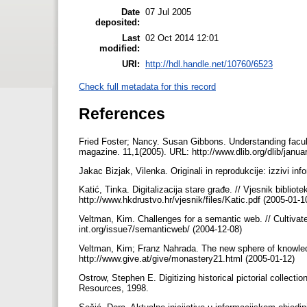
Date
07 Jul 2005
deposited:
Last
02 Oct 2014 12:01
modified:
URI:
http://hdl.handle.net/10760/6523
Check full metadata for this record
References
Fried Foster; Nancy. Susan Gibbons. Understanding faculty 
magazine. 11,1(2005). URL: http://www.dlib.org/dlib/janua
Jakac Bizjak, Vilenka. Originali in reprodukcije: izzivi inf
Katić, Tinka. Digitalizacija stare građe. // Vjesnik biblio
http://www.hkdrustvo.hr/vjesnik/files/Katic.pdf (2005-01-
Veltman, Kim. Challenges for a semantic web. // Cultivate 
int.org/issue7/semanticweb/ (2004-12-08)
Veltman, Kim; Franz Nahrada. The new sphere of knowledg
http://www.give.at/give/monastery21.html (2005-01-12)
Ostrow, Stephen E. Digitizing historical pictorial collecti
Resources, 1998.