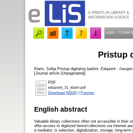
Login
Create 
Pristup d
Klarin, Sofija
Pristup digitalnoj baštini.
Edupoint : časopis
[Journal article (Unpaginated)]
PDF
edupoint_31_klarin.pdf
Download (65kB)
|
Preview
English abstract
Valuable library collections often not accessible in their o
offer access to digitized items/collections via Internet a
a mediator, is selection, digitalization, storage, long-te