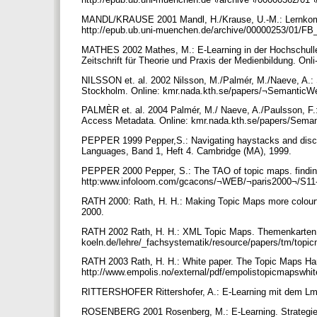
MANDL/KRAUSE 2001 Mandl, H./Krause, U.-M.: Lernkompe
http://epub.ub.uni-muenchen.de/archive/00000253/01/FB
MATHES 2002 Mathes, M.: E-Learning in der Hochschulleh
Zeitschrift für Theorie und Praxis der Medienbildung. O
NILSSON et. al. 2002 Nilsson, M./Palmér, M./Naeve, A.: 
Stockholm. Online: kmr.nada.kth.se/papers/¬SemanticW
PALMÈR et. al. 2004 Palmér, M./ Naeve, A./Paulsson, F
Access Metadata. Online: kmr.nada.kth.se/papers/Se
PEPPER 1999 Pepper,S.: Navigating haystacks and disco
Languages, Band 1, Heft 4. Cambridge (MA), 1999.
PEPPER 2000 Pepper, S.: The TAO of topic maps. finding 
http:www.infoloom.com/gcacons/¬WEB/¬paris2000¬/S1
RATH 2000: Rath, H. H.: Making Topic Maps more colourf
2000.
RATH 2002 Rath, H. H.: XML Topic Maps. Themenkarten 
koeln.de/lehre/_fachsystematik/resource/papers/tm/topi
RATH 2003 Rath, H. H.: White paper. The Topic Maps Han
http://www.empolis.no/external/pdf/empolistopicmapswhi
RITTERSHOFER Rittershofer, A.: E-Learning mit dem LmT
ROSENBERG 2001 Rosenberg, M.: E-Learning. Strategies f