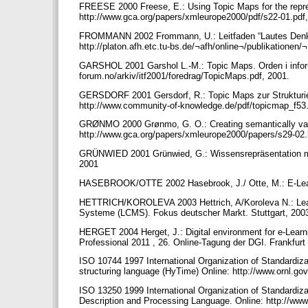
FREESE 2000 Freese, E.: Using Topic Maps for the repr
http://www.gca.org/papers/xmleurope2000/pdf/s22-01.pdf
FROMMANN 2002 Frommann, U.: Leitfaden “Lautes Denken
http://platon.afh.etc.tu-bs.de/¬afh/online¬/publikatione
GARSHOL 2001 Garshol L.-M.: Topic Maps. Orden i infor
forum.no/arkiv/itf2001/foredrag/TopicMaps.pdf, 2001.
GERSDORF 2001 Gersdorf, R.: Topic Maps zur Strukturie
http://www.community-of-knowledge.de/pdf/topicmap_f53
GRØNMO 2000 Grønmo, G. O.: Creating semantically vali
http://www.gca.org/papers/xmleurope2000/papers/s29-02
GRÜNWIED 2001 Grünwied, G.: Wissensrepräsentation mit
2001
HASEBROOK/OTTE 2002 Hasebrook, J./ Otte, M.: E-Learn
HETTRICH/KOROLEVA 2003 Hettrich, A/Koroleva N.: Le
Systeme (LCMS). Fokus deutscher Markt. Stuttgart, 200
HERGET 2004 Herget, J.: Digital environment for e-Learnin
Professional 2011 , 26. Online-Tagung der DGI. Frankfurt
ISO 10744 1997 International Organization of Standardiz
structuring language (HyTime) Online: http://www.ornl.g
ISO 13250 1999 International Organization of Standardiz
Description and Processing Language. Online: http://ww