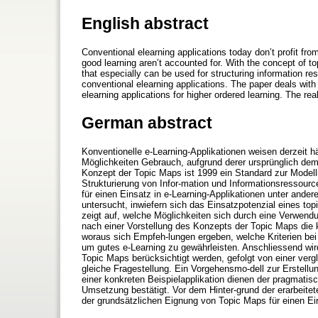
English abstract
Conventional elearning applications today don’t profit fro
good learning aren’t accounted for. With the concept of 
that especially can be used for structuring information r
conventional elearning applications. The paper deals wit
elearning applications for higher ordered learning. The re
German abstract
Konventionelle e-Learning-Applikationen weisen derzeit h
Möglichkeiten Gebrauch, aufgrund derer ursprünglich de
Konzept der Topic Maps ist 1999 ein Standard zur Modell
Strukturierung von Infor-mation und Informationsressour
für einen Einsatz in e-Learning-Applikationen unter ande
untersucht, inwiefern sich das Einsatzpotenzial eines to
zeigt auf, welche Möglichkeiten sich durch eine Verwen
nach einer Vorstellung des Konzepts der Topic Maps die 
woraus sich Empfeh-lungen ergeben, welche Kriterien bei
um gutes e-Learning zu gewährleisten. Anschliessend wir
Topic Maps berücksichtigt werden, gefolgt von einer verg
gleiche Fragestellung. Ein Vorgehensmo-dell zur Erstellun
einer konkreten Beispielapplikation dienen der pragmatis
Umsetzung bestätigt. Vor dem Hinter-grund der erarbeitet
der grundsätzlichen Eignung von Topic Maps für einen Ein