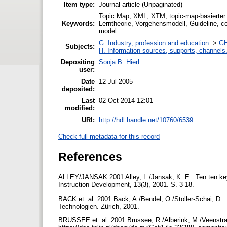
Item type:
Journal article (Unpaginated)
Topic Map, XML, XTM, topic-map-basierter L
Keywords:
Lerntheorie, Vorgehensmodell, Guideline, con
model
G. Industry, profession and education.
>
GH
Subjects:
H. Information sources, supports, channels
Depositing
Sonja B. Hierl
user:
Date
12 Jul 2005
deposited:
Last
02 Oct 2014 12:01
modified:
URI:
http://hdl.handle.net/10760/6539
Check full metadata for this record
References
ALLEY/JANSAK 2001 Alley, L./Jansak, K. E.: Ten ten keys 
Instruction Development, 13(3), 2001. S. 3-18.
BACK et. al. 2001 Back, A./Bendel, O./Stoller-Schai, D.
Technologien. Zürich, 2001.
BRUSSEE et. al. 2001 Brussee, R./Alberink, M./Veenstra,