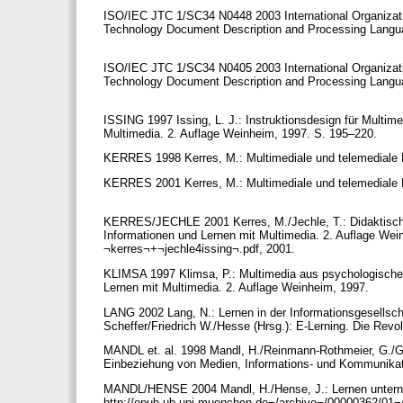
ISO/IEC JTC 1/SC34 N0448 2003 International Organizati
Technology Document Description and Processing Langua
ISO/IEC JTC 1/SC34 N0405 2003 International Organizati
Technology Document Description and Processing Langua
ISSING 1997 Issing, L. J.: Instruktionsdesign für Multimed
Multimedia. 2. Auflage Weinheim, 1997. S. 195–220.
KERRES 1998 Kerres, M.: Multimediale und telemediale
KERRES 2001 Kerres, M.: Multimediale und telemediale 
KERRES/JECHLE 2001 Kerres, M./Jechle, T.: Didaktische K
Informationen und Lernen mit Multimedia. 2. Auflage Wein
¬kerres¬+¬jechle4issing¬.pdf, 2001.
KLIMSA 1997 Klimsa, P.: Multimedia aus psychologischer un
Lernen mit Multimedia. 2. Auflage Weinheim, 1997.
LANG 2002 Lang, N.: Lernen in der Informationsgesellscha
Scheffer/Friedrich W./Hesse (Hrsg.): E-Lerning. Die Revo
MANDL et. al. 1998 Mandl, H./Reinmann-Rothmeier, G./G
Einbeziehung von Medien, Informations- und Kommunikat
MANDL/HENSE 2004 Mandl, H./Hense, J.: Lernen unterne
http://epub.ub.uni-muenchen.de¬/archive¬/00000362/01