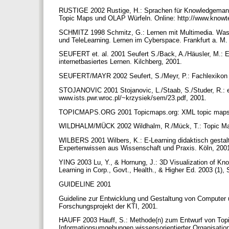
RUSTIGE 2002 Rustige, H.: Sprachen für Knowledgemanag
Topic Maps und OLAP Würfeln. Online: http://www.kno
SCHMITZ 1998 Schmitz, G.: Lernen mit Multimedia. Was k
und TeleLearning. Lernen im Cyberspace. Frankfurt a. M.
SEUFERT et. al. 2001 Seufert S./Back, A./Häusler, M.: E
internetbasiertes Lernen. Kilchberg, 2001.
SEUFERT/MAYR 2002 Seufert, S./Meyr, P.: Fachlexikon 
STOJANOVIC 2001 Stojanovic, L./Staab, S./Studer, R.: 
www.ists.pwr.wroc.pl/~krzysiek/sem/23.pdf, 2001.
TOPICMAPS.ORG 2001 Topicmaps.org: XML topic maps (X
WILDHALM/MÜCK 2002 Wildhalm, R./Mück, T.: Topic Maps
WILBERS 2001 Wilbers, K.: E-Learning didaktisch gestalt
Expertenwissen aus Wissenschaft und Praxis. Köln, 200
YING 2003 Lu, Y., & Hornung, J.: 3D Visualization of Kn
Learning in Corp., Govt., Health., & Higher Ed. 2003 (1),
GUIDELINE 2001
Guideline zur Entwicklung und Gestaltung von Computer un
Forschungsprojekt der KTI, 2001.
HAUFF 2003 Hauff, S.: Methode(n) zum Entwurf von Topi
Informationsumgebungen wissensorientierter Organisatio