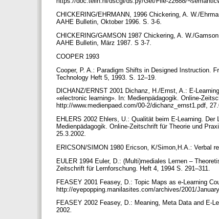
https://doc.telin.nl/dscgi/ds.py/Get/File-22688/¬semant
CHICKERING/EHRMANN, 1996 Chickering, A. W./Ehrmann, 
AAHE Bulletin, Oktober 1996. S. 3-6.
CHICKERING/GAMSON 1987 Chickering, A. W./Gamson, Z.:
AAHE Bulletin, März 1987. S 3-7.
COOPER 1993
Cooper, P. A.: Paradigm Shifts in Designed Instruction. 
Technology Heft 5, 1993. S. 12–19.
DICHANZ/ERNST 2001 Dichanz, H./Ernst, A.: E-Learning.
«electronic learning». In: Medienpädagogik. Online-Zeitsch
http://www.medienpaed.com/00-2/dichanz_ernst1.pdf, 27
EHLERS 2002 Ehlers, U.: Qualität beim E-Learning. Der Le
Medienpädagogik. Online-Zeitschrift für Theorie und Prax
25.3.2002.
ERICSON/SIMON 1980 Ericson, K/Simon,H.A.: Verbal repo
EULER 1994 Euler, D.: (Multi)mediales Lernen – Theoreti
Zeitschrift für Lernforschung. Heft 4, 1994 S. 291–311.
FEASEY 2001 Feasey, D.: Topic Maps as e-Learning Cou
http://eyepopping.manilasites.com/archives/2001/Januar
FEASEY 2002 Feasey, D.: Meaning, Meta Data and E-Lear
2002.