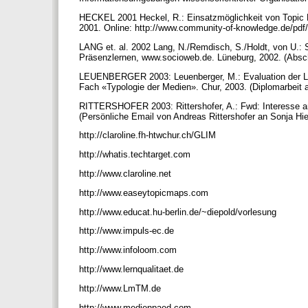
HECKEL 2001 Heckel, R.: Einsatzmöglichkeit von Topic M
2001. Online: http://www.community-of-knowledge.de/pdf/
LANG et. al. 2002 Lang, N./Remdisch, S./Holdt, von U.:
Präsenzlernen, www.socioweb.de. Lüneburg, 2002. (Absc
LEUENBERGER 2003: Leuenberger, M.: Evaluation der Lern
Fach «Typologie der Medien». Chur, 2003. (Diplomarbeit 
RITTERSHOFER 2003: Rittershofer, A.: Fwd: Interesse a
(Persönliche Email von Andreas Rittershofer an Sonja Hie
http://claroline.fh-htwchur.ch/GLIM
http://whatis.techtarget.com
http://www.claroline.net
http://www.easeytopicmaps.com
http://www.educat.hu-berlin.de/~diepold/vorlesung
http://www.impuls-ec.de
http://www.infoloom.com
http://www.lernqualitaet.de
http://www.LmTM.de
http://www.medienpaed.com