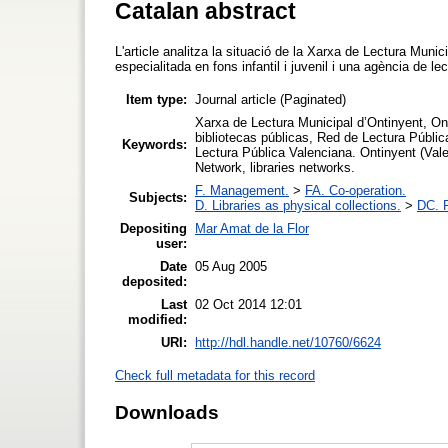
Catalan abstract
L'article analitza la situació de la Xarxa de Lectura Munic
especialitada en fons infantil i juvenil i una agència de lec
Item type:
Journal article (Paginated)
Xarxa de Lectura Municipal d’Ontinyent, O
bibliotecas públicas, Red de Lectura Públic
Keywords:
Lectura Pública Valenciana. Ontinyent (Val
Network, libraries networks.
F. Management.
>
FA. Co-operation.
Subjects:
D. Libraries as physical collections.
>
DC. P
Depositing
Mar Amat de la Flor
user:
Date
05 Aug 2005
deposited:
Last
02 Oct 2014 12:01
modified:
URI:
http://hdl.handle.net/10760/6624
Check full metadata for this record
Downloads