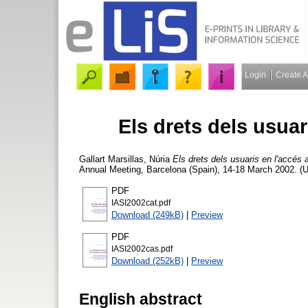
Login
Create 
Els drets dels usuar
Gallart Marsillas, Núria
Els drets dels usuaris en l'accés a
Annual Meeting, Barcelona (Spain), 14-18 March 2002. (U
PDF
IASI2002cat.pdf
Download (249kB)
|
Preview
PDF
IASI2002cas.pdf
Download (252kB)
|
Preview
English abstract