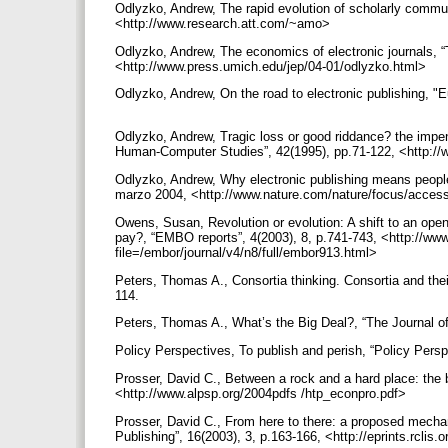
Odlyzko, Andrew, The rapid evolution of scholarly commun
<http://www.research.att.com/~amo>
Odlyzko, Andrew, The economics of electronic journals, “T
<http://www.press.umich.edu/jep/04-01/odlyzko.html>
Odlyzko, Andrew, On the road to electronic publishing, "
Odlyzko, Andrew, Tragic loss or good riddance? the impendi
Human-Computer Studies”, 42(1995), pp.71-122, <http://
Odlyzko, Andrew, Why electronic publishing means people 
marzo 2004, <http://www.nature.com/nature/focus/acces
Owens, Susan, Revolution or evolution: A shift to an ope
pay?, “EMBO reports”, 4(2003), 8, p.741-743, <http://ww
file=/embor/journal/v4/n8/full/embor913.html>
Peters, Thomas A., Consortia thinking. Consortia and thei
114.
Peters, Thomas A., What’s the Big Deal?, “The Journal of
Policy Perspectives, To publish and perish, “Policy Pers
Prosser, David C., Between a rock and a hard place: the b
<http://www.alpsp.org/2004pdfs /htp_econpro.pdf>
Prosser, David C., From here to there: a proposed mecha
Publishing”, 16(2003), 3, p.163-166, <http://eprints.rclis