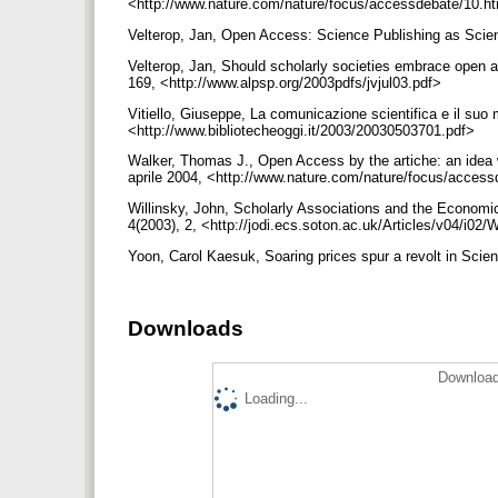
<http://www.nature.com/nature/focus/accessdebate/10.h
Velterop, Jan, Open Access: Science Publishing as Scien
Velterop, Jan, Should scholarly societies embrace open acc
169, <http://www.alpsp.org/2003pdfs/jvjul03.pdf>
Vitiello, Giuseppe, La comunicazione scientifica e il suo 
<http://www.bibliotecheoggi.it/2003/20030503701.pdf>
Walker, Thomas J., Open Access by the artiche: an idea
aprile 2004, <http://www.nature.com/nature/focus/acces
Willinsky, John, Scholarly Associations and the Economic 
4(2003), 2, <http://jodi.ecs.soton.ac.uk/Articles/v04/i02/
Yoon, Carol Kaesuk, Soaring prices spur a revolt in Scie
Downloads
Download
Loading...