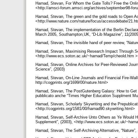
Harnad, Stevan, For Whom the Gate Tolls? Free the Onlin
<http://amsci-forum.amsci.org/archives/september98-fo
Harnad, Stevan, The green and the gold roads to Open Ac
<http://www.nature.com/nature/focus/accessdebate/21.h
Harnad, Stevan, The implementation of the Berlin Declara
March 2005, Southampton,UK, “D-Lib Magazine”, 11(2005)
Harnad, Stevan, The invisible hand of peer review, “Nat
Harnad, Stevan, Maximising Research Impact Through Sel
<http://www.ecs.soton.ac.uk/~harnad/Temp/cheold.htm 
Harnad, Stevan, Online Archives for Peer-Reviewed Journa
Science”, (2003)
Harnad, Stevan, On-Line Journals and Financial Fire-Wall
http://cogprints.org/1699/00/nature.html>
Harnad, Stevan, The PostGutenberg Galaxy: How to Get Th
pubblicato anche “Times Higher Education Supplment Mul
Harnad, Stevan, Scholarly Skywriting and the Prepublicati
<http://cogprints.org/1581/00/harnad90.skywriting.html>
Harnad, Stevan, Self-Archive Unto Others as Ye Would H
Supplement”, (2003), <http://www.ecs.soton.ac.uk/~harn
Harnad, Stevan, The Self-Archiving Alternative, “Nature”