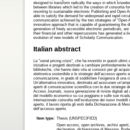
designed to transform radically the ways in which knowledg
between libraries which led to the creation of consortia 
resorting to sustainable electronic Publishing and Open A
able to satisfy the demand for widespread and rapid circu
communication achieved by the two strategies of "Open 
innovative approach that is capable of guaranteeing the 
generation of freely accessible electronic periodicals, ar
their financial and other repercussions has generated a liv
evolution of new models of Scholarly Communication.
Italian abstract
La "serial pricing crisis", che ha investito in questi ultim
iniziative e progetti destinati a cambiare profondamente l
biblioteche, che hanno dato vita ai consorzi per gli acquist
elettronica sostenibile e le strategie dell’accesso aperto a
comunicazione, in grado di soddisfare l’esigenza di una circ
Un’alternativa innovativa, destinata ad assicurare un’ampi
aperti di comunicazione scientifica con le due strategie 
Access Journals, nuova generazione di riviste digitali ad 
del modello economico su cui poggiano e sulle sue ricadut
internazionale coinvolta nell’evoluzione dei nuovi modelli 
aperto, il lavoro riporta gli esiti della Dichiarazione di M
dell’accesso aperto.
Item type:
Thesis (UNSPECIFIED)
Open access, open archives, archivi aperti,
declaration, dichiarazione di Messina, Bu