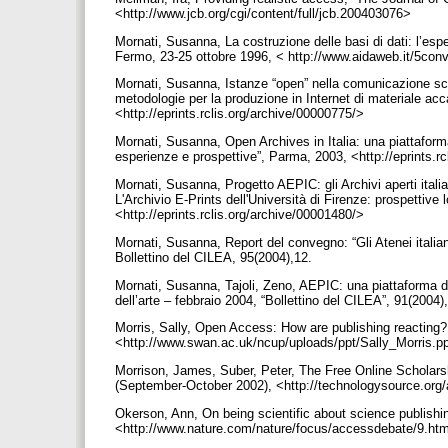
<http://www.jcb.org/cgi/content/full/jcb.200403076>
Mornati, Susanna, La costruzione delle basi di dati: l’esp
Fermo, 23-25 ottobre 1996, < http://www.aidaweb.it/5co
Mornati, Susanna, Istanze “open” nella comunicazione sc
metodologie per la produzione in Internet di materiale acc
<http://eprints.rclis.org/archive/00000775/>
Mornati, Susanna, Open Archives in Italia: una piattaforma 
esperienze e prospettive”, Parma, 2003, <http://eprints.r
Mornati, Susanna, Progetto AEPIC: gli Archivi aperti itali
L'Archivio E-Prints dell'Università di Firenze: prospettive 
<http://eprints.rclis.org/archive/00001480/>
Mornati, Susanna, Report del convegno: “Gli Atenei italiani
Bollettino del CILEA, 95(2004),12.
Mornati, Susanna, Tajoli, Zeno, AEPIC: una piattaforma di 
dell’arte – febbraio 2004, “Bollettino del CILEA”, 91(2004)
Morris, Sally, Open Access: How are publishing reacting?,
<http://www.swan.ac.uk/ncup/uploads/ppt/Sally_Morris.p
Morrison, James, Suber, Peter, The Free Online Scholars
(September-October 2002), <http://technologysource.org
Okerson, Ann, On being scientific about science publishin
<http://www.nature.com/nature/focus/accessdebate/9.ht