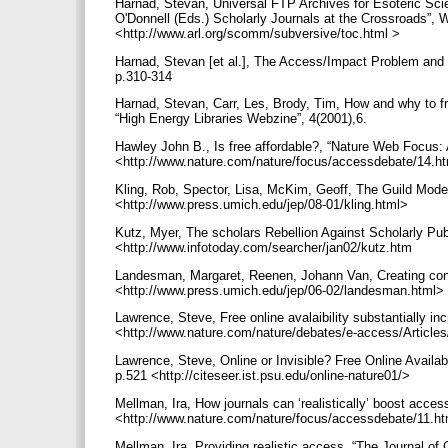
Harnad, Stevan, Universal FTP Archives for Esoteric Sc
O'Donnell (Eds.) Scholarly Journals at the Crossroads”, 
<http://www.arl.org/scomm/subversive/toc.html >
Harnad, Stevan [et al.], The Access/Impact Problem and
p.310-314
Harnad, Stevan, Carr, Les, Brody, Tim, How and why to fre
“High Energy Libraries Webzine”, 4(2001),6.
Hawley John B., Is free affordable?, “Nature Web Focus: A
<http://www.nature.com/nature/focus/accessdebate/14.h
Kling, Rob, Spector, Lisa, McKim, Geoff, The Guild Model,
<http://www.press.umich.edu/jep/08-01/kling.html>
Kutz, Myer, The scholars Rebellion Against Scholarly Pub
<http://www.infotoday.com/searcher/jan02/kutz.htm
Landesman, Margaret, Reenen, Johann Van, Creating congr
<http://www.press.umich.edu/jep/06-02/landesman.html>
Lawrence, Steve, Free online avalaibility substantially i
<http://www.nature.com/nature/debates/e-access/Article
Lawrence, Steve, Online or Invisible? Free Online Availab
p.521 <http://citeseer.ist.psu.edu/online-nature01/>
Mellman, Ira, How journals can ‘realistically’ boost acces
<http://www.nature.com/nature/focus/accessdebate/11.h
Mellman, Ira, Providing realistic access, “The Journal of C