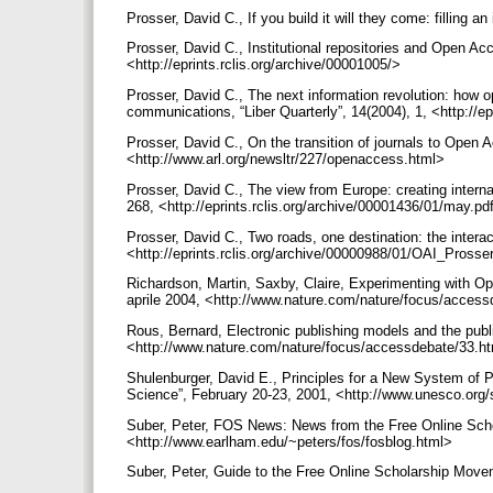
Prosser, David C., If you build it will they come: filling an
Prosser, David C., Institutional repositories and Open Ac
<http://eprints.rclis.org/archive/00001005/>
Prosser, David C., The next information revolution: how o
communications, “Liber Quarterly”, 14(2004), 1, <http://e
Prosser, David C., On the transition of journals to Open 
<http://www.arl.org/newsltr/227/openaccess.html>
Prosser, David C., The view from Europe: creating intern
268, <http://eprints.rclis.org/archive/00001436/01/may.p
Prosser, David C., Two roads, one destination: the interac
<http://eprints.rclis.org/archive/00000988/01/OAI_Prosse
Richardson, Martin, Saxby, Claire, Experimenting with Op
aprile 2004, <http://www.nature.com/nature/focus/acces
Rous, Bernard, Electronic publishing models and the publ
<http://www.nature.com/nature/focus/accessdebate/33.h
Shulenburger, David E., Principles for a New System of 
Science”, February 20-23, 2001, <http://www.unesco.org
Suber, Peter, FOS News: News from the Free Online Sc
<http://www.earlham.edu/~peters/fos/fosblog.html>
Suber, Peter, Guide to the Free Online Scholarship Mov