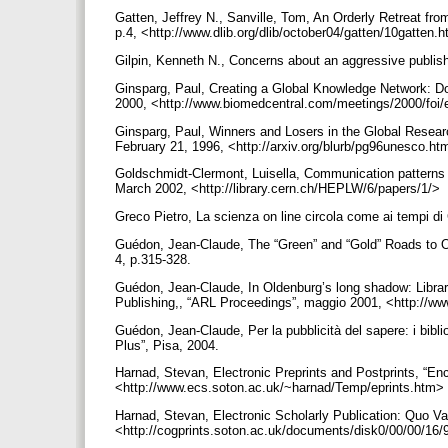
Gatten, Jeffrey N., Sanville, Tom, An Orderly Retreat from
p.4, <http://www.dlib.org/dlib/october04/gatten/10gatten.
Gilpin, Kenneth N., Concerns about an aggressive publi
Ginsparg, Paul, Creating a Global Knowledge Network: D
2000, <http://www.biomedcentral.com/meetings/2000/foi/e
Ginsparg, Paul, Winners and Losers in the Global Resear
February 21, 1996, <http://arxiv.org/blurb/pg96unesco.h
Goldschmidt-Clermont, Luisella, Communication patterns 
March 2002, <http://library.cern.ch/HEPLW/6/papers/1/>
Greco Pietro, La scienza on line circola come ai tempi di
Guédon, Jean-Claude, The “Green” and “Gold” Roads to Op
4, p.315-328.
Guédon, Jean-Claude, In Oldenburg’s long shadow: Librari
Publishing,, “ARL Proceedings”, maggio 2001, <http://ww
Guédon, Jean-Claude, Per la pubblicità del sapere: i biblioteca
Plus”, Pisa, 2004.
Harnad, Stevan, Electronic Preprints and Postprints, “Enc
<http://www.ecs.soton.ac.uk/~harnad/Temp/eprints.htm>
Harnad, Stevan, Electronic Scholarly Publication: Quo Vad
<http://cogprints.soton.ac.uk/documents/disk0/00/00/16