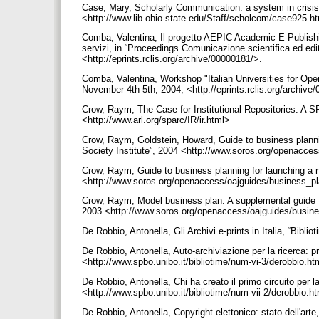
Case, Mary, Scholarly Communication: a system in crisis,
<http://www.lib.ohio-state.edu/Staff/scholcom/case925.h
Comba, Valentina, Il progetto AEPIC Academic E-Publishing
servizi, in “Proceedings Comunicazione scientifica ed edito
<http://eprints.rclis.org/archive/00000181/>.
Comba, Valentina, Workshop "Italian Universities for Open
November 4th-5th, 2004, <http://eprints.rclis.org/archiv
Crow, Raym, The Case for Institutional Repositories: A
<http://www.arl.org/sparc/IR/ir.html>
Crow, Raym, Goldstein, Howard, Guide to business planni
Society Institute”, 2004 <http://www.soros.org/openacce
Crow, Raym, Guide to business planning for launching a n
<http://www.soros.org/openaccess/oajguides/business_p
Crow, Raym, Model business plan: A supplemental guide fo
2003 <http://www.soros.org/openaccess/oajguides/busin
De Robbio, Antonella, Gli Archivi e-prints in Italia, “Bibli
De Robbio, Antonella, Auto-archiviazione per la ricerca: pro
<http://www.spbo.unibo.it/bibliotime/num-vi-3/derobbio.h
De Robbio, Antonella, Chi ha creato il primo circuito per la
<http://www.spbo.unibo.it/bibliotime/num-vii-2/derobbio.
De Robbio, Antonella, Copyright elettonico: stato dell'art