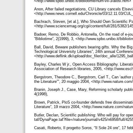
<http://www.spbo.unibo.it/bibliotime/num-vii-3/alosi.htm>
Anon, After failed negotiations, CU Library cancels Elsev
<http://www.news.cornell.edu/Chronicle/03/12.11.03/CUL
Bachrach, Steven, [et al.], Who Should Own Scientific P
<http://www.sciencemag.org/cgi/content/full/281/5382/14
Badoer, Remo, De Robbio, Antonella, On the road of e-journ
“Bibliotime”, 2(1999), 3, <http://www.spbo.unibo.it/bibli
Ball, David, Beware publishers bearing gifts. Why the Big D
Technological University Libraries”, 24th annual Conferen
<http://www.deflink.dk/upload/doc_filer/doc_alle/1295_bal
Bayley, Charles W jr., Open Access Bibliography. Liberat
Association of Research libraries, 2005, <http://www.es
Bergstrom, Theodore C., Bergstrom, Carl T., Can ‘author
the Literature””, 20 maggio 2004, <http://www.nature.co
Branin, Joseph J., Case, Mary, Reforming scholarly publis
4(1998),
Brown, Patrick, PloS co-founder defends free disseminati
Literature”, 19 marzo 2004, <http://www.nature.com/nat
Butler, Declan, Scientific publishing: Who will pay for op
taf/DynaPage.taf?file=/nature/journal/v425/n6958/full/4
Casati, Roberto, Il progetto Soros, “Il Sole 24 ore”, 17 fe