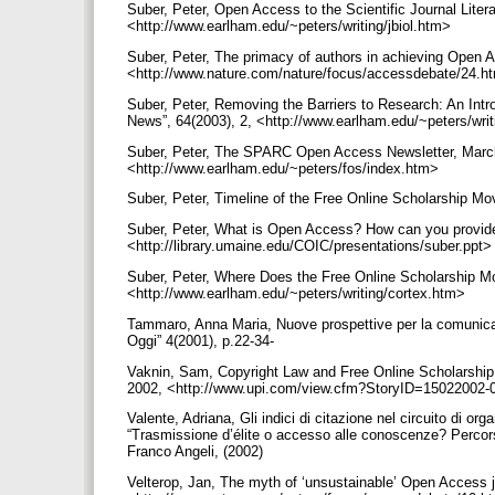
Suber, Peter, Open Access to the Scientific Journal Literat
<http://www.earlham.edu/~peters/writing/jbiol.htm>
Suber, Peter, The primacy of authors in achieving Open 
<http://www.nature.com/nature/focus/accessdebate/24.h
Suber, Peter, Removing the Barriers to Research: An Intr
News”, 64(2003), 2, <http://www.earlham.edu/~peters/wri
Suber, Peter, The SPARC Open Access Newsletter, March 
<http://www.earlham.edu/~peters/fos/index.htm>
Suber, Peter, Timeline of the Free Online Scholarship M
Suber, Peter, What is Open Access? How can you provide
<http://library.umaine.edu/COIC/presentations/suber.ppt
Suber, Peter, Where Does the Free Online Scholarship M
<http://www.earlham.edu/~peters/writing/cortex.htm>
Tammaro, Anna Maria, Nuove prospettive per la comunicazi
Oggi” 4(2001), p.22-34-
Vaknin, Sam, Copyright Law and Free Online Scholarship: 
2002, <http://www.upi.com/view.cfm?StoryID=15022002
Valente, Adriana, Gli indici di citazione nel circuito di o
“Trasmissione d’élite o accesso alle conoscenze? Percors
Franco Angeli, (2002)
Velterop, Jan, The myth of ‘unsustainable’ Open Access j