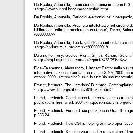
De Robbio, Antonella, I periodici elettronici in Internet. St
<http://www.burioni.it/forum/adr-period.htm>
De Robbio, Antonella, Periodici elettronici nel ciberspazio
De Robbio, Antonella, Proprietà intellettuale nel circuito 
bibliotecari, editori e mediatori a confronto”, Torino, Salon
/00000007/>
De Robbio, Antonella, Tutela giuridica e diritto d'autore nel
<http://eprints.rclis .org/archive/00000001/>
Delamothe, Tony, Godlee, Fiona, Smith, Richard, Scientifi
<http://bmj.bmjjournals.com/cgi/reprint/326/7396/945>
Figa’-Talamanca, Alessandro, L’Impact Factor nella valutazi
informativo nazionale per la matematica SINM 2000: un mod
ottobre 2000, <http://siba2.unile.it/sinm/4sinm/interventi/
Frazier, Kenneth, The Librarians’ Dilemma. Contemplating 
<http://www.dlib.org/dlib/march01frazier.html>
Friend, Frederick, Coordination to improve access in the 
publications free for all, 2004, <http://eprints.rclis.org/a
Friend, Frederick, Forme di cooperazione in Gran Bretagna 
p.235-241
Friend, Frederick, How OSI is helping to make open acces
Friend, Frederick, Keeping your head in a revolution, “The 