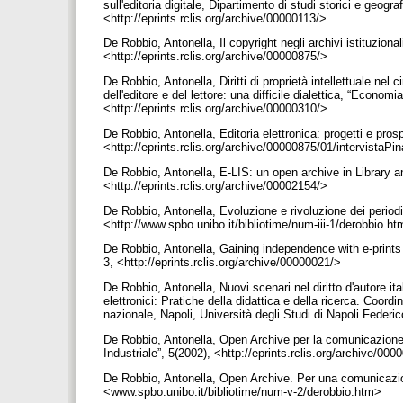
sull'editoria digitale, Dipartimento di studi storici e geogra
<http://eprints.rclis.org/archive/00000113/>
De Robbio, Antonella, Il copyright negli archivi istituziona
<http://eprints.rclis.org/archive/00000875/>
De Robbio, Antonella, Diritti di proprietà intellettuale nel c
dell'editore e del lettore: una difficile dialettica, “Economi
<http://eprints.rclis.org/archive/00000310/>
De Robbio, Antonella, Editoria elettronica: progetti e pros
<http://eprints.rclis.org/archive/00000875/01/intervistaPi
De Robbio, Antonella, E-LIS: un open archive in Library an
<http://eprints.rclis.org/archive/00002154/>
De Robbio, Antonella, Evoluzione e rivoluzione dei periodici
<http://www.spbo.unibo.it/bibliotime/num-iii-1/derobbio.h
De Robbio, Antonella, Gaining independence with e-print
3, <http://eprints.rclis.org/archive/00000021/>
De Robbio, Antonella, Nuovi scenari nel diritto d'autore ital
elettronici: Pratiche della didattica e della ricerca. Coordi
nazionale, Napoli, Università degli Studi di Napoli Federic
De Robbio, Antonella, Open Archive per la comunicazione s
Industriale”, 5(2002), <http://eprints.rclis.org/archive/00
De Robbio, Antonella, Open Archive. Per una comunicazione 
<www.spbo.unibo.it/bibliotime/num-v-2/derobbio.htm>