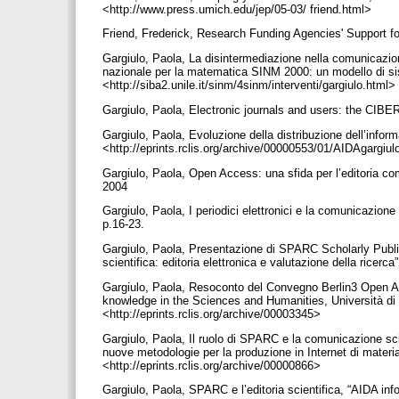
<http://www.press.umich.edu/jep/05-03/ friend.html>
Friend, Frederick, Research Funding Agencies' Support fo
Gargiulo, Paola, La disintermediazione nella comunicazione
nazionale per la matematica SINM 2000: un modello di sist
<http://siba2.unile.it/sinm/4sinm/interventi/gargiulo.html>
Gargiulo, Paola, Electronic journals and users: the CIBER 
Gargiulo, Paola, Evoluzione della distribuzione dell’inform
<http://eprints.rclis.org/archive/00000553/01/AIDAgargiu
Gargiulo, Paola, Open Access: una sfida per l’editoria 
2004
Gargiulo, Paola, I periodici elettronici e la comunicazione
p.16-23.
Gargiulo, Paola, Presentazione di SPARC Scholarly Publ
scientifica: editoria elettronica e valutazione della ricer
Gargiulo, Paola, Resoconto del Convegno Berlin3 Open A
knowledge in the Sciences and Humanities, Università di
<http://eprints.rclis.org/archive/00003345>
Gargiulo, Paola, Il ruolo di SPARC e la comunicazione sc
nuove metodologie per la produzione in Internet di materi
<http://eprints.rclis.org/archive/00000866>
Gargiulo, Paola, SPARC e l’editoria scientifica, “AIDA inf