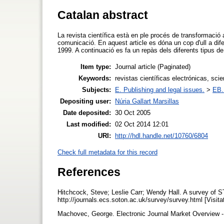
Catalan abstract
La revista científica està en ple procés de transformació 
comunicació. En aquest article es dóna un cop d'ull a dife
1999. A continuació es fa un repàs dels diferents tipus de 
Item type:
Journal article (Paginated)
Keywords:
revistas científicas electrónicas, scie
Subjects:
E. Publishing and legal issues.
>
EB. 
Depositing user:
Núria Gallart Marsillas
Date deposited:
30 Oct 2005
Last modified:
02 Oct 2014 12:01
URI:
http://hdl.handle.net/10760/6804
Check full metadata for this record
References
Hitchcock, Steve; Leslie Carr; Wendy Hall. A survey of S
http://journals.ecs.soton.ac.uk/survey/survey.html [Visit
Machovec, George. Electronic Journal Market Overview - 1