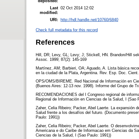
deposited:
Last
02 Oct 2014 12:02
modified:
URI:
http://hdl.handle.net/10760/6840
Check full metadata for this record
References
Hill, DR; Levy, GL; Levy; J; Stickell, HN. Brandon/Hill sele
Assoc. 1999; 87(2): 145-169
Martínez, AM; Barbieri, OA; Aguado, A. Lista básica reco
en la ciudad de la Plata, Argentina. Rev. Esp. Doc. Cient.
OPS/OMS/BIREME. Red Nacional de Información en Cien
(Buenos Aires: 12-13 nov. 1998). Informe del Grupo de 
RECOMENDACIONES del I Congreso regional de informaci
Regional de Información en Ciencias de la Salud, I (Sao 
Zaher, Celia Ribeiro; Packer, Abel Laerte. La expansión d
Salud frente a los desafíos del futuro. (Documento prese
Paulo: 1991))
Zaher, Celia Ribeiro; Packer, Abel Laerte. O desenvolvim
Americana e do Caribe de Informacao em Ciencias da Sa
Ciencias de la Salud, I (Sao Paulo: 1991))