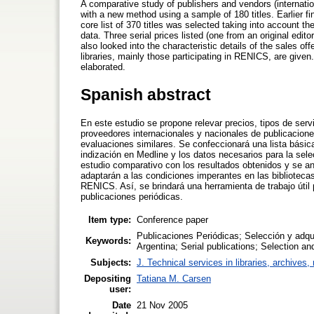
A comparative study of publishers and vendors (internatio
with a new method using a sample of 180 titles. Earlier f
core list of 370 titles was selected taking into account t
data. Three serial prices listed (one from an original edi
also looked into the characteristic details of the sales 
libraries, mainly those participating in RENICS, are given.
elaborated.
Spanish abstract
En este estudio se propone relevar precios, tipos de serv
proveedores internacionales y nacionales de publicacione
evaluaciones similares. Se confeccionará una lista básic
indización en Medline y los datos necesarios para la sel
estudio comparativo con los resultados obtenidos y se an
adaptarán a las condiciones imperantes en las bibliotec
RENICS. Así, se brindará una herramienta de trabajo útil 
publicaciones periódicas.
Item type:
Conference paper
Publicaciones Periódicas; Selección y adqu
Keywords:
Argentina; Serial publications; Selection an
Subjects:
J. Technical services in libraries, archive
Depositing
Tatiana M. Carsen
user:
Date
21 Nov 2005