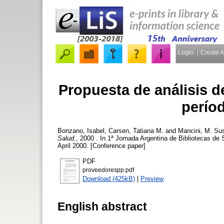
Login
Create 
Propuesta de análisis 
perío
Bonzano, Isabel
,
Carsen, Tatiana M.
and
Mancini, M. Su
Salud.
, 2000 . In 1ª Jornada Argentina de Bibliotecas d
April 2000. [Conference paper]
PDF
proveedorespp.pdf
Download (425kB)
|
Preview
English abstract