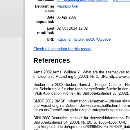
Depositing
Maurizio Grilli
user:
Date
05 Apr 2007
deposited:
Last
02 Oct 2014 12:02
modified:
URI:
http://hdl.handle.net/10760/6909
Check full metadata for this record
References
Arms 2002 Arms, William Y.: What are the alternatives to 
of Electronic Publishing 8 (2002), Nr. 1. URL http://www
Becker u. a. 2002 Becker, Hans J. ; Hengel, Christel ; Ne
als Schnittstelle für eine fachübergreifende Suche in den
(VLib Application Profile). In: Bibliotheksdienst 36 (2002)
BMBF 2002 BMBF: Information vernetzen – Wissen aktivie
und Forschung zur Zukunft der wissenschaftlichen Inform
forum.de/Foren/Strategiekonzept/strategischespositionsp
DINI 2000 Deutsche Initiative für Netzwerkinformation: D
Bibliotheksdienst 34 (2000), Nr. 10, S. 1685–1686. URL
http://deposit.ddb.de/ep/netpub/89/96/96/967969689/_dat