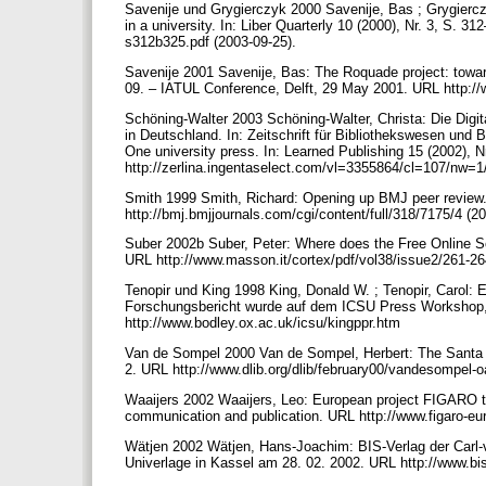
Savenije und Grygierczyk 2000 Savenije, Bas ; Grygierczyk,
in a university. In: Liber Quarterly 10 (2000), Nr. 3, S. 
s312b325.pdf (2003-09-25).
Savenije 2001 Savenije, Bas: The Roquade project: towar
09. – IATUL Conference, Delft, 29 May 2001. URL http://w
Schöning-Walter 2003 Schöning-Walter, Christa: Die Digital
in Deutschland. In: Zeitschrift für Bibliothekswesen und Bi
One university press. In: Learned Publishing 15 (2002), 
http://zerlina.ingentaselect.com/vl=3355864/cl=107/nw=
Smith 1999 Smith, Richard: Opening up BMJ peer review. 
http://bmj.bmjjournals.com/cgi/content/full/318/7175/4 (2
Suber 2002b Suber, Peter: Where does the Free Online Sc
URL http://www.masson.it/cortex/pdf/vol38/issue2/261-26
Tenopir und King 1998 King, Donald W. ; Tenopir, Carol: 
Forschungsbericht wurde auf dem ICSU Press Workshop, K
http://www.bodley.ox.ac.uk/icsu/kingppr.htm
Van de Sompel 2000 Van de Sompel, Herbert: The Santa Fe
2. URL http://www.dlib.org/dlib/february00/vandesompel-
Waaijers 2002 Waaijers, Leo: European project FIGARO to b
communication and publication. URL http://www.figaro-eu
Wätjen 2002 Wätjen, Hans-Joachim: BIS-Verlag der Carl-
Univerlage in Kassel am 28. 02. 2002. URL http://www.bi