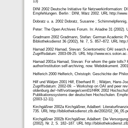
13)
DINI 2002 Deutsche Initiative für Netzwerkinformation: D
Empfehlungen. Berlin : DINI, März 2002. URL http://ww
Dobratz u. a. 2002 Dobratz, Susanne ; Schimmelpfennig,
Peter: The Open Archives Forum. In: Ariadne 31 (2002). 
Gradmann 2002 Gradmann, Stefan: German Academic Publi
Bibliotheksdienst 36 (2002), Nr. 7, S. 857–872. URL http:
Harnad 2002 Harnad, Stevan: Scientometric OAI search 
Zugriffsdatum: 2003-09-25. URL http://www.ecs.soton.ac
Harnad 2001a Harnad, Stevan: For whom the gate tolls? Ho
author/institution self-archiving, now. Webdokument. 200
Helferich 2000 Helferich, Christoph: Geschichte der Phi
Hilf und Wätjen 2001 Hilf, Eberhard R. ; Wätjen, Hans-Joa
Zugriffsdatum: 2002-09. – Workshop on OAI and peer revi
oldenburg.de/~hilf/vortraege/cern01/HRK 2002 Hochschul
Publikationssystems der deutschen Hochschulen. Empfe
(2003-12-11).
Kirchgäßner 2002a Kirchgäßner, Adalbert: Literaturfinanzie
735. URL http://bibliotheksdienst.zlb.de/2002/02_06_05.p
Kirchgäßner 2002b Kirchgäßner, Adalbert: Die Versorgung 
(2002), Nr. 2, S. 182–187. URL http://bibliotheksdienst.