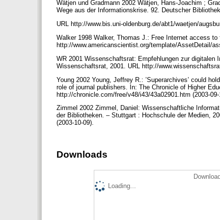
Wätjen und Gradmann 2002 Wätjen, Hans-Joachim ; Gradma
Wege aus der Informationskrise. 92. Deutscher Bibliothek
URL http://www.bis.uni-oldenburg.de/abt1/waetjen/augsbu
Walker 1998 Walker, Thomas J.: Free Internet access to tr
http://www.americanscientist.org/template/AssetDetail/a
WR 2001 Wissenschaftsrat: Empfehlungen zur digitalen I
Wissenschaftsrat, 2001. URL http://www.wissenschaftsrat
Young 2002 Young, Jeffrey R.: ’Superarchives’ could hold a
role of journal publishers. In: The Chronicle of Higher Ed
http://chronicle.com/free/v48/i43/43a02901.htm (2003-09
Zimmel 2002 Zimmel, Daniel: Wissenschaftliche Informat
der Bibliotheken. – Stuttgart : Hochschule der Medien, 200
(2003-10-09).
Downloads
Download
Loading...