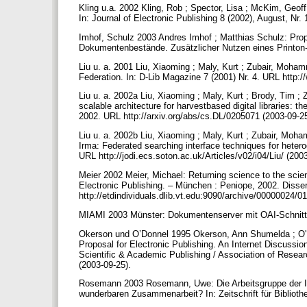
Kling u.a. 2002 Kling, Rob ; Spector, Lisa ; McKim, Geoff:
In: Journal of Electronic Publishing 8 (2002), August, Nr
Imhof, Schulz 2003 Andres Imhof ; Matthias Schulz: Propri
Dokumentenbestände. Zusätzlicher Nutzen eines Printon-
Liu u. a. 2001 Liu, Xiaoming ; Maly, Kurt ; Zubair, Mohamm
Federation. In: D-Lib Magazine 7 (2001) Nr. 4. URL http://w
Liu u. a. 2002a Liu, Xiaoming ; Maly, Kurt ; Brody, Tim ;
scalable architecture for harvestbased digital libraries:
2002. URL http://arxiv.org/abs/cs.DL/0205071 (2003-09-2
Liu u. a. 2002b Liu, Xiaoming ; Maly, Kurt ; Zubair, Moh
Irma: Federated searching interface techniques for heterog
URL http://jodi.ecs.soton.ac.uk/Articles/v02/i04/Liu/ (200
Meier 2002 Meier, Michael: Returning science to the scie
Electronic Publishing. – München : Peniope, 2002. Disse
http://etdindividuals.dlib.vt.edu:9090/archive/00000024
MIAMI 2003 Münster: Dokumentenserver mit OAI-Schnittste
Okerson und O’Donnel 1995 Okerson, Ann Shumelda ; O'Do
Proposal for Electronic Publishing. An Internet Discussion
Scientific & Academic Publishing / Association of Resear
(2003-09-25).
Rosemann 2003 Rosemann, Uwe: Die Arbeitsgruppe der Inf
wunderbaren Zusammenarbeit? In: Zeitschrift für Biblioth