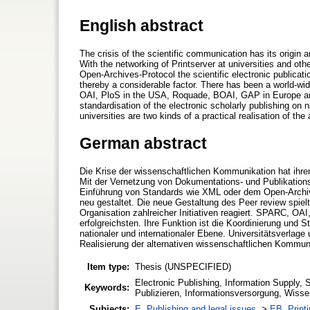
English abstract
The crisis of the scientific communication has its origin
With the networking of Printserver at universities and oth
Open-Archives-Protocol the scientific electronic publica
thereby a considerable factor. There has been a world-wide
OAI, PloS in the USA, Roquade, BOAI, GAP in Europe are 
standardisation of the electronic scholarly publishing on n
universities are two kinds of a practical realisation of th
German abstract
Die Krise der wissenschaftlichen Kommunikation hat ihre
Mit der Vernetzung von Dokumentations- und Publikation
Einführung von Standards wie XML oder dem Open-Archive
neu gestaltet. Die neue Gestaltung des Peer review spielt
Organisation zahlreicher Initiativen reagiert. SPARC, O
erfolgreichsten. Ihre Funktion ist die Koordinierung und
nationaler und internationaler Ebene. Universitätsverlag
Realisierung der alternativen wissenschaftlichen Kommun
Item type:
Thesis (UNSPECIFIED)
Electronic Publishing, Information Supply, 
Keywords:
Publizieren, Informationsversorgung, Wiss
Subjects:
E. Publishing and legal issues.
>
EB. Printi