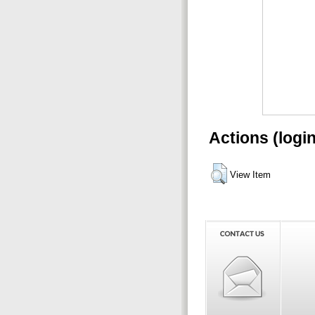
Actions (logi
View Item