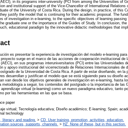
(AECI), in its programs inter-university (PCI from among the Universities of 
ion and institutional support of the Vice-Chancellor of International Relations 
ate of the University of Costa Rica. During the design, in practice, of this C
hey justify the model that is continuing for their academic proposal. The fun
es of investigation in e-learning, to the specific objectives of learning passin
the graduate one or the importance of the Guides of Study. In conclusion, the v
uch, educational paradigm by the innovative didactic methodologies that impli
ract
bución es presentar la experiencia de investigación del modelo e-learning par
proyecto surge en el marco de las acciones de cooperación institucional de 
 (AECI), en sus programas interuniversitarios (PCI) entre las Universidades 
ón y apoyo institucional del vicerrectorado de Relaciones Internacionales de 
stgrado de la Universidad de Costa Rica. A partir de estar diseñando, en la 
ores desarrollan y justifican el modelo que se está siguiendo para su diseño
an van desde los objetivos generales de investigación en e-learning, hasta lo
a metodología a seguir, los contenidos del postgrado o la importancia de las
l aprendizaje virtual (e-learning) como un nuevo paradigma educativo, tanto 
mo por las herramientas en las que se basa.
nce paper
aje virtual; Tecnología educativa; Diseño académico; E-learning; Spain; aca
nal technology
, literacy and reading.
>
CD. User training, promotion, activities, education.
mation sources, supports, channels.
>
HZ. None of these, but in this section.