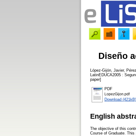
Diseño a
López-Gijón, Javier
,
Pére
LatinEDUCA2005 : Segundo
paper]
PDF
LopezGijon.pdf
Download (421kB
English abstr
The objective of this cont
Course of Graduate. This p