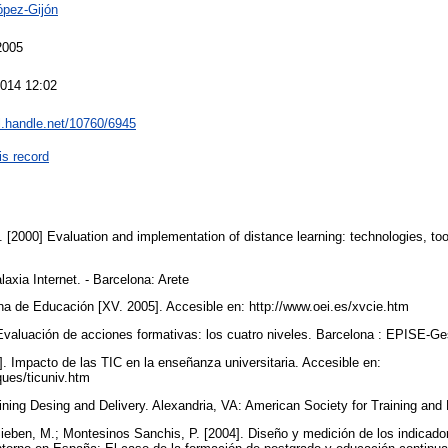
ópez-Gijón
2005
2014 12:02
dl.handle.net/10760/6945
is record
. [2000] Evaluation and implementation of distance learning: technologies, to
laxia Internet. - Barcelona: Arete
na de Educación [XV. 2005]. Accesible en: http://www.oei.es/xvcie.htm
. Evaluación de acciones formativas: los cuatro niveles. Barcelona : EPISE-G
]. Impacto de las TIC en la enseñanza universitaria. Accesible en:
ques/ticuniv.htm
ining Desing and Delivery. Alexandria, VA: American Society for Training an
ieben, M.; Montesinos Sanchis, P. [2004]. Diseño y medición de los indicador