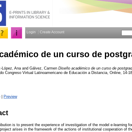
Login
Create Account
cadémico de un curso de postgra
z-López, Ana
and
Gálvez, Carmen
Diseño académico de un curso de postgrado
 Congreso Virtual Latinoamericano de Educación a Distancia, Online, 14-
)
|
Preview
act
ribution is to present the experience of investigation of the model e-learning f
roject arises in the framework of the actions of institutional cooperation of 