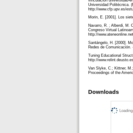
vinculación universidad-e
Universidad Politécnica. 
http://www.cfp.upv.es/e
Morin, E. [2001]. Los sie
Navarro, R. ; Alberdi, M.
Congreso Virtual Latinoam
http://www.ateneonline.ne
Santángelo, H. [2000]. M
Redes de Comunicación. -
Tuning Educational Structu
http://www.relint.deusto
Van Slyke, C.; Kittner, M.
Proceedings of the Ameri
Downloads
Loading.