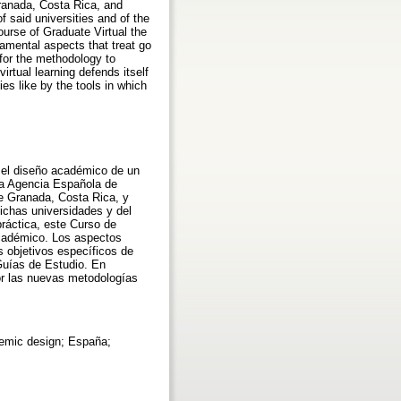
Granada, Costa Rica, and
of said universities and of the
ourse of Graduate Virtual the
damental aspects that treat go
g for the methodology to
irtual learning defends itself
es like by the tools in which
a el diseño académico de un
la Agencia Española de
de Granada, Costa Rica, y
dichas universidades y del
práctica, este Curso de
 académico. Los aspectos
s objetivos específicos de
 Guías de Estudio. En
por las nuevas metodologías
demic design; España;