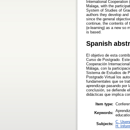
International Cooperation 
Malaga, with the participat
System of Studies of Gradu
authors they develop and t
since the general objectiv
continue, the contents of 
(e-learning) as a new so m
is based.
Spanish abst
El objetivo de esta contri
Curso de Postgrado. Este 
Cooperación Internacional
Málaga, con la participaci
Sistema de Estudios de Po
Postgrado Virtual los aut
fundamentales que se trat
aprendizaje pasando por l
conclusión, se defiende e
didácticas que implica co
Item type:
Confere
Aprendiz
Keywords:
educatio
C. Users
Subjects:
H. Infor