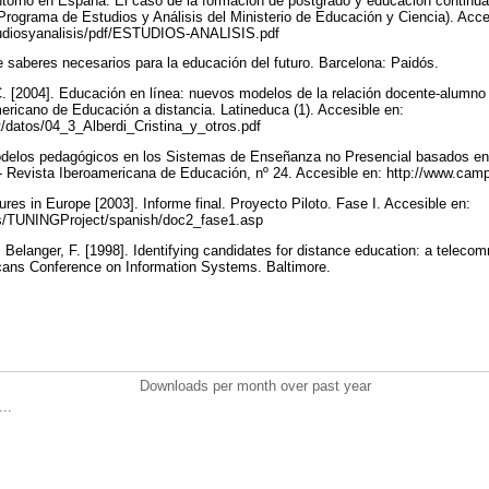
ntorno en España: El caso de la formación de postgrado y educación continua u
(Programa de Estudios y Análisis del Ministerio de Educación y Ciencia). Acce
studiosyanalisis/pdf/ESTUDIOS-ANALISIS.pdf
te saberes necesarios para la educación del futuro. Barcelona: Paidós.
 C. [2004]. Educación en línea: nuevos modelos de la relación docente-alumno 
ericano de Educación a distancia. Latineduca (1). Accesible en:
t/datos/04_3_Alberdi_Cristina_y_otros.pdf
odelos pedagógicos en los Sistemas de Enseñanza no Presencial basados en
 Revista Iberoamericana de Educación, nº 24. Accesible en: http://www.camp
res in Europe [2003]. Informe final. Proyecto Piloto. Fase I. Accesible en:
.es/TUNINGProject/spanish/doc2_fase1.asp
; Belanger, F. [1998]. Identifying candidates for distance education: a teleco
cans Conference on Information Systems. Baltimore.
Downloads per month over past year
..