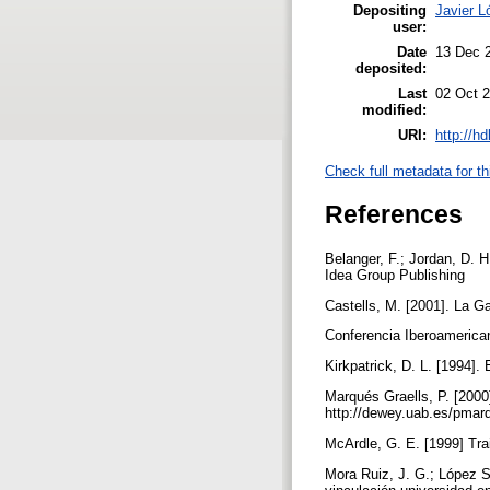
Depositing
Javier L
user:
Date
13 Dec 
deposited:
Last
02 Oct 
modified:
URI:
http://h
Check full metadata for th
References
Belanger, F.; Jordan, D. H
Idea Group Publishing
Castells, M. [2001]. La Ga
Conferencia Iberoamerica
Kirkpatrick, D. L. [1994]
Marqués Graells, P. [2000
http://dewey.uab.es/pmar
McArdle, G. E. [1999] Tra
Mora Ruiz, J. G.; López S