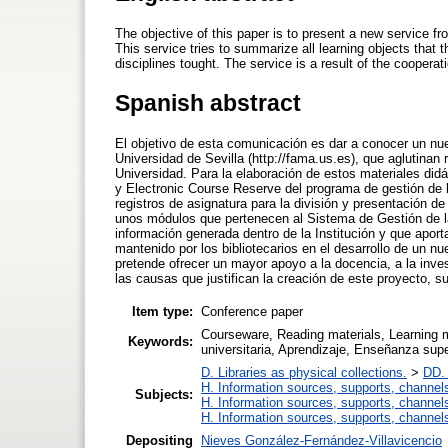
The objective of this paper is to present a new service fro
This service tries to summarize all learning objects that t
disciplines tought. The service is a result of the coopera
Spanish abstract
El objetivo de esta comunicación es dar a conocer un nuevo
Universidad de Sevilla (http://fama.us.es), que aglutinan
Universidad. Para la elaboración de estos materiales did
y Electronic Course Reserve del programa de gestión de bi
registros de asignatura para la división y presentación d
unos módulos que pertenecen al Sistema de Gestión de la 
información generada dentro de la Institución y que apor
mantenido por los bibliotecarios en el desarrollo de un 
pretende ofrecer un mayor apoyo a la docencia, a la inve
las causas que justifican la creación de este proyecto, s
Item type:
Conference paper
Courseware, Reading materials, Learning ma
Keywords:
universitaria, Aprendizaje, Enseñanza supe
D. Libraries as physical collections.
>
DD. 
H. Information sources, supports, channel
Subjects:
H. Information sources, supports, channel
H. Information sources, supports, channel
Depositing
Nieves González-Fernández-Villavicencio