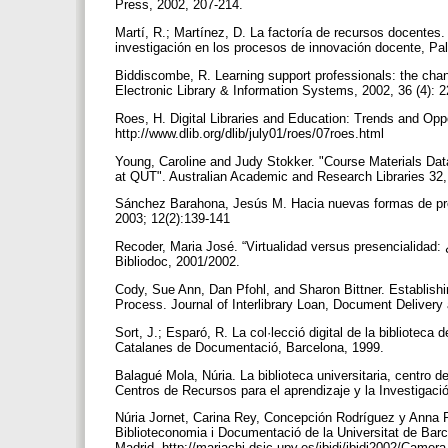
Press, 2002, 207-214.
Martí, R.; Martínez, D. La factoría de recursos docentes
investigación en los procesos de innovación docente, P
Biddiscombe, R. Learning support professionals: the chang
Electronic Library & Information Systems, 2002, 36 (4): 
Roes, H. Digital Libraries and Education: Trends and Opp
http://www.dlib.org/dlib/july01/roes/07roes.html
Young, Caroline and Judy Stokker. "Course Materials Dat
at QUT". Australian Academic and Research Libraries 32
Sánchez Barahona, Jesús M. Hacia nuevas formas de produ
2003; 12(2):139-141
Recoder, Maria José. “Virtualidad versus presencialidad:
Bibliodoc, 2001/2002.
Cody, Sue Ann, Dan Pfohl, and Sharon Bittner. Establish
Process. Journal of Interlibrary Loan, Document Delivery 
Sort, J.; Esparó, R. La col·lecció digital de la bibliotec
Catalanes de Documentació, Barcelona, 1999.
Balagué Mola, Núria. La biblioteca universitaria, centro d
Centros de Recursos para el aprendizaje y la Investigac
Núria Jornet, Carina Rey, Concepción Rodríguez y Anna Ru
Biblioteconomia i Documentació de la Universitat de Barce
Madrid. http://mariachi.dsic.upv.es/jbidi/jbidi2002/Cam