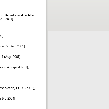
 multimedia work entitled
19-9-2004]
00),
 no. 6 (Dec. 2001)
 4 (Aug. 2001),
eports/cingahd.html),
preservation, ECDL (2002),
η 9-9-2004]