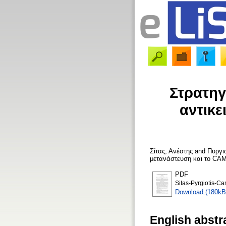
Στρατηγ
αντικε
Σίτας, Ανέστης
and
Πυργι
μετανάστευση και το CAM
PDF
Sitas-Pyrgiotis-Ca
Download (180kB
English abstr