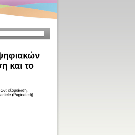
 ψηφιακών
η και το
νων: εξομοίωση,
 article (Paginated)]