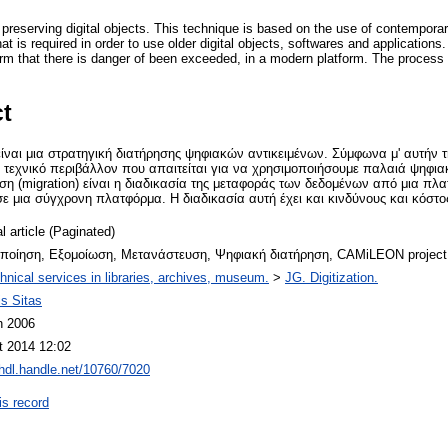
 preserving digital objects. This technique is based on the use of contemporar
t is required in order to use older digital objects, softwares and applications.
orm that there is danger of been exceeded, in a modern platform. The process 
ct
είναι μια στρατηγική διατήρησης ψηφιακών αντικειμένων. Σύμφωνα μ' αυτήν τ
 τεχνικό περιβάλλον που απαιτείται για να χρησιμοποιήσουμε παλαιά ψηφιακ
ση (migration) είναι η διαδικασία της μεταφοράς των δεδομένων από μια πλ
σε μια σύγχρονη πλατφόρμα. Η διαδικασία αυτή έχει και κινδύνους και κόστο
l article (Paginated)
ποίηση, Εξομοίωση, Μετανάστευση, Ψηφιακή διατήρηση, CAMiLEON project
hnical services in libraries, archives, museum.
>
JG. Digitization.
s Sitas
n 2006
t 2014 12:02
/hdl.handle.net/10760/7020
is record