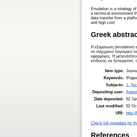
Emulation is a strategy of
a technical environment tha
data transfer from a platf
and high cost.
Greek abstra
Η εξομοίωση (emulation) 
σε σύγχρονο λογισμικό το
εφαρμογές. Η μετανάστευ
κίνδυνος να ξεπεραστεί, 
Item type:
Journa
Keywords:
Ψηφιο
Subjects:
J. Tec
Depositing user:
Anesti
Date deposited:
02 Ja
Last modified:
02 Oc
URI:
http:/
Check full metadata for th
References