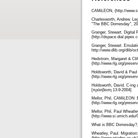
CAMiLEON, (http://www.s
Charlesworth, Andrew. Lega
"The BBC Domesday", 200
Granger, Stewart. Digital 
(http://dspace.dial.pipe
Granger, Stewart. Emulatio
http://www.dlib.org/dlib/
Hedstrom, Margaret & Clif
(http://www.rlg.org/prese
Holdsworth, David & Paul 
(http://www.rlg.org/prese
Holdsworth, David. C-ing 
[πρόσβαση 13-9-2004]
Mellor, Phil, CAMiLEON: 
(http://www.rlg.org/prese
Mellor, Phil, Paul Wheatle
(http://www.si.umich.edu
What is BBC Domesday?,
Wheatley, Paul. Migration
(http://www.ariadne.ac.uk