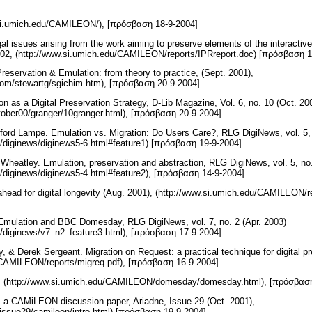
i.umich.edu/CAMILEON/), [πρόσβαση 18-9-2004]
l issues arising from the work aiming to preserve elements of the interactive
2, (http://www.si.umich.edu/CAMILEON/reports/IPRreport.doc) [πρόσβαση 
Preservation & Emulation: from theory to practice, (Sept. 2001),
x.com/stewartg/sgichim.htm), [πρόσβαση 20-9-2004]
n as a Digital Preservation Strategy, D-Lib Magazine, Vol. 6, no. 10 (Oct. 20
october00/granger/10granger.html), [πρόσβαση 20-9-2004]
ford Lampe. Emulation vs. Migration: Do Users Care?, RLG DigiNews, vol. 5,
rv/diginews/diginews5-6.html#feature1) [πρόσβαση 19-9-2004]
Wheatley. Emulation, preservation and abstraction, RLG DigiNews, vol. 5, no.
rv/diginews/diginews5-4.html#feature2), [πρόσβαση 14-9-2004]
ahead for digital longevity (Aug. 2001), (http://www.si.umich.edu/CAMILEON/r
Emulation and BBC Domesday, RLG DigiNews, vol. 7, no. 2 (Apr. 2003)
rv/diginews/v7_n2_feature3.html), [πρόσβαση 17-9-2004]
y, & Derek Sergeant. Migration on Request: a practical technique for digital 
/CAMILEON/reports/migreq.pdf), [πρόσβαση 16-9-2004]
 (http://www.si.umich.edu/CAMILEON/domesday/domesday.html), [πρόσβασ
: a CAMiLEON discussion paper, Ariadne, Issue 29 (Oct. 2001),
/issue29/camileon/intro.html) [πρόσβαση 19-9-2004]