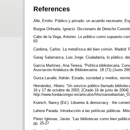
References
Albi, Emilio. Público y privado: un acuerdo necesario. Es
Burgoa Orihuela, Ignacio. Diccionario de Derecho Constit
Cabo de la Vega, Antonio. Lo público como supuesto cons
83
Cardona, Carlos. La metafísica del bien común. Madrid: R
Garay Salamanca, Luis Jorge. Ciudadanía, lo público, de
García Martínez, Ana Teresa. “Política bibliotecaria. Conve
Asociación Andaluza de Bibliotecarios. 18 (71) (Junio 20
Gurza Lavalle, Adrián. Estado, sociedad y medios; reivin
Hernández, Hilario. “Un servicio público llamado bibliote
16 y 17 de octubre de 2003. [Citado 16 de junio de 2004].
http://www.fundaciongsr.es/articulos/hhs/sansebastian_0
Kranich, Nancy (Ed.). Libraries & democracy : the corners
Lahera Parada. Introducción a las políticas públicas. M
Pérez Iglesias, Javier. “Las bibliotecas como bien públic
pp. 25-27