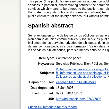
This paper (The public library services as a common public
services in particular, differentiating between the commo
services which meant to be offered to the public, thus, di
the State through its public and information policies) fro
public character of the library services, but without harmi
Spanish abstract
Se reflexiona en torno de los servicios públicos en general
bien común del bien común público, y los servicios público
biblioteca de los servicios privados de biblioteca, defin
de sus políticas públicas y de información. Se enfatiza, 
los servicios bibliotecarios, pero sin menos cabo de los 
Item type:
Conference paper
Keywords:
Servicios Públicos, Bien Público, Serv
B. Information use and sociology of i
Subjects:
B. Information use and sociology of i
D. Libraries as physical collections.
Depositing user:
Zapopan Martín Muela-Meza
Date deposited:
18 Jan 2006
Last modified:
02 Oct 2014 12:02
URI:
http://hdl.handle.net/10760/7096
Check full metadata for this record